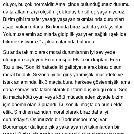
oluyor, bu çok normaldir. Ama içinde bulunduğumuz durumu
da taraftarımız iyi ölçsün, çok kolay bir süreç yaşamıyoruz.
Bizim gibi transfer yasağı yaşayan takımlarında durumları
aşağı yukarı ortada. Bu konuda biraz sabırla yaklaşsınlar.
Yolumuza emin adımlarla gidip ilk yarıyı en sağlıklı şekilde
bitirmek istiyoruz’’ açıklamalarında bulundu.
Şu anda takım olarak moral durumlarının iyi seviyede
olduğunu söyleyen Erzurumspor FK takım kaptanı Eren
Tozlu ise, “Son iki haftada iki galibiyet alarak biraz olsun
moral bulduk. Sezona iyi bir giriş yapmıştık, mücadele ve
istek anlamında. İlk 3 maçta bunu herkese göstermiştik, ama
daha sonrasında takım olarak bir form düşüklüğü oldu. Son
iki maçta kötü oyun veya kötü mücadeleden ziyade bizim
için önemli olan 3 puandı. Bu son iki maçta da bunu elde
ettik. Şimdi en azından moral olarak biraz daha iyi
durumdayız. Önümüzde bir Bodrumspor maçı var.
Bodrumspor da ligde çıkış yakalayan iyi takımlardan bir