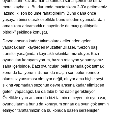
oyuncuların kazanamama korkusu saha içerisinde biraz
moral kaybettik. Bu durumda maçta skoru 2-0’a getirmemiz
lazımdı ki son bölüme rahat girelim. Bunu daha önce
yaşayan birisi olarak özellikle bunu istedim oyunculardan
ama skoru artıramadık nihayetinde de maçı galibiyetle
bitirdik” şeklinde konuştu.
Devre arasına kadar takım olarak ellerinden geleni
yapacaklarını kaydeden Muzaffer Bilazer, “Sezon başı
transfer yasağından kaynaklı sıkıntılarımız oluyor. Bazı
oyuncuları koruyamıyorum, bazen rotasyon yapamıyoruz
saha içerisinde. Bazı oyuncuları belki sahada çok tutmak
zorunda kalıyorum. Bunun da maçın son bölümlerinde
olumsuz yansıması olmuyor değil, oluyor ama hiçbir şeyi
sıkıntı yapmadan sezonun devre arasına kadar elimizden
geleni yapacağız. Bu da tabii biraz sabır gerektiriyor.
Özellikle oyun anlamında bizi tatmin etmeyen bir oyun var,
oyuncularımla bunu da konuştum onrları da oyun çok tatmin
etmiyor, taraftarımızın da bu konuda bazen serzenişleri