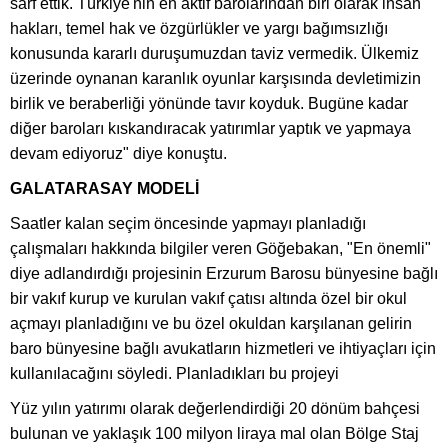
sarf ettik. Türkiye'nin en aktif barolarından biri olarak insan
hakları, temel hak ve özgürlükler ve yargı bağımsızlığı
konusunda kararlı duruşumuzdan taviz vermedik. Ülkemiz
üzerinde oynanan karanlık oyunlar karşısında devletimizin
birlik ve beraberliği yönünde tavır koyduk. Bugüne kadar
diğer baroları kıskandıracak yatırımlar yaptık ve yapmaya
devam ediyoruz" diye konuştu.
GALATARASAY MODELİ
Saatler kalan seçim öncesinde yapmayı planladığı
çalışmaları hakkında bilgiler veren Göğebakan, "En önemli"
diye adlandırdığı projesinin Erzurum Barosu bünyesine bağlı
bir vakıf kurup ve kurulan vakıf çatısı altında özel bir okul
açmayı planladığını ve bu özel okuldan karşılanan gelirin
baro bünyesine bağlı avukatların hizmetleri ve ihtiyaçları için
kullanılacağını söyledi. Planladıkları bu projeyi
Yüz yılın yatırımı olarak değerlendirdiği 20 dönüm bahçesi
bulunan ve yaklaşık 100 milyon liraya mal olan Bölge Staj