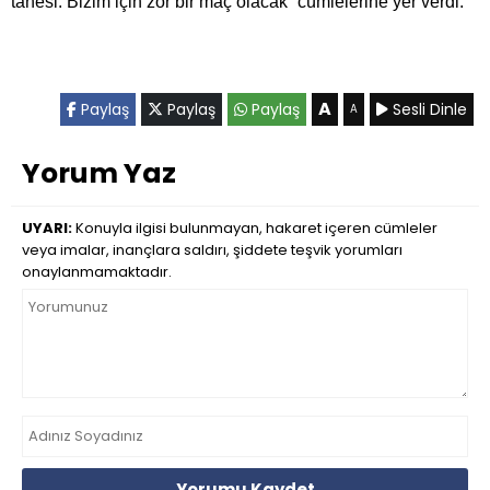
tanesi. Bizim için zor bir maç olacak” cümlelerine yer verdi.
A
Paylaş
Paylaş
Paylaş
Sesli Dinle
A
Yorum Yaz
UYARI:
Konuyla ilgisi bulunmayan, hakaret içeren cümleler
veya imalar, inançlara saldırı, şiddete teşvik yorumları
onaylanmamaktadır.
Yorumu Kaydet