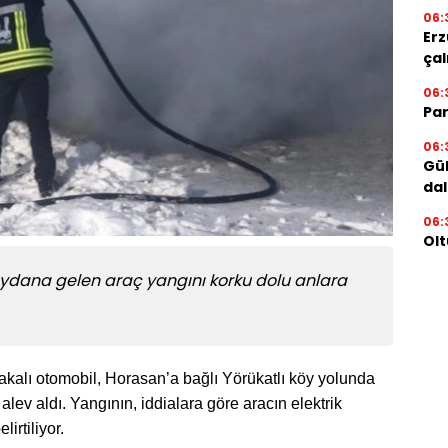
06:
Erz
çal
06:
Par
06:
Gül
dal
06:
Olt
ydana gelen araç yangını korku dolu anlara
kalı otomobil, Horasan’a bağlı Yörükatlı köy yolunda
lev aldı. Yangının, iddialara göre aracın elektrik
irtiliyor.