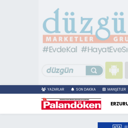
YAZARLAR
SON DAKİKA
MANŞETLER
ERZUR