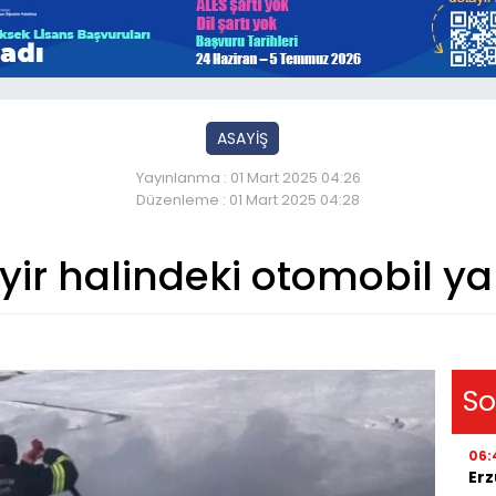
ASAYİŞ
Yayınlanma : 01 Mart 2025 04:26
Düzenleme : 01 Mart 2025 04:28
yir halindeki otomobil ya
So
06:
Erz