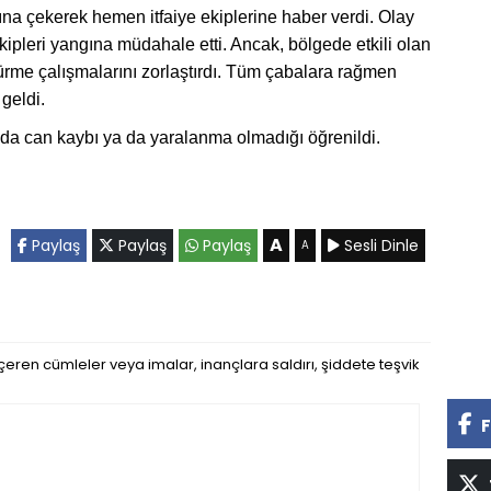
na çekerek hemen itfaiye ekiplerine haber verdi. Olay
ipleri yangına müdahale etti. Ancak, bölgede etkili olan
ürme çalışmalarını zorlaştırdı. Tüm çabalara rağmen
geldi.
ayda can kaybı ya da yaralanma olmadığı öğrenildi.
A
Paylaş
Paylaş
Paylaş
Sesli Dinle
A
eren cümleler veya imalar, inançlara saldırı, şiddete teşvik
F