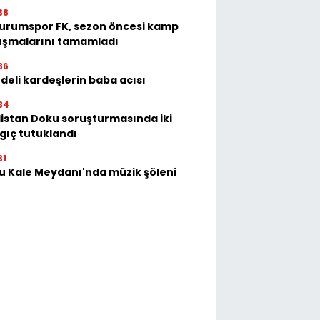
38
urumspor FK, sezon öncesi kamp
ışmalarını tamamladı
36
deli kardeşlerin baba acısı
34
istan Doku soruşturmasında iki
gıç tutuklandı
31
u Kale Meydanı'nda müzik şöleni