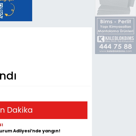
ndı
n Dakika
41
urum Adliyesi’nde yangın!