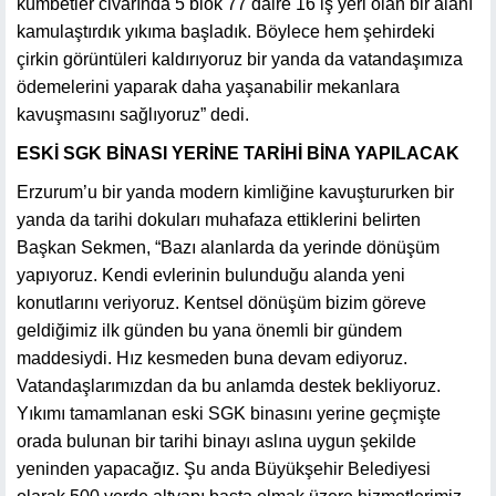
kümbetler civarında 5 blok 77 daire 16 iş yeri olan bir alanı
kamulaştırdık yıkıma başladık. Böylece hem şehirdeki
çirkin görüntüleri kaldırıyoruz bir yanda da vatandaşımıza
ödemelerini yaparak daha yaşanabilir mekanlara
kavuşmasını sağlıyoruz” dedi.
ESKİ SGK BİNASI YERİNE TARİHİ BİNA YAPILACAK
Erzurum’u bir yanda modern kimliğine kavuştururken bir
yanda da tarihi dokuları muhafaza ettiklerini belirten
Başkan Sekmen, “Bazı alanlarda da yerinde dönüşüm
yapıyoruz. Kendi evlerinin bulunduğu alanda yeni
konutlarını veriyoruz. Kentsel dönüşüm bizim göreve
geldiğimiz ilk günden bu yana önemli bir gündem
maddesiydi. Hız kesmeden buna devam ediyoruz.
Vatandaşlarımızdan da bu anlamda destek bekliyoruz.
Yıkımı tamamlanan eski SGK binasını yerine geçmişte
orada bulunan bir tarihi binayı aslına uygun şekilde
yeninden yapacağız. Şu anda Büyükşehir Belediyesi