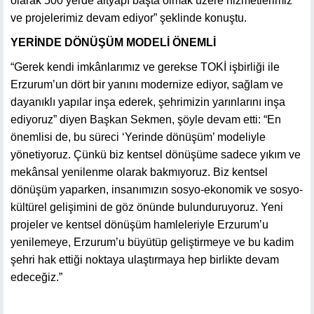
olarak 500 yerde altyapı başta olmak üzere hizmetlerimiz
ve projelerimiz devam ediyor” şeklinde konuştu.
YERİNDE DÖNÜŞÜM MODELİ ÖNEMLİ
“Gerek kendi imkânlarımız ve gerekse TOKİ işbirliği ile
Erzurum’un dört bir yanını modernize ediyor, sağlam ve
dayanıklı yapılar inşa ederek, şehrimizin yarınlarını inşa
ediyoruz” diyen Başkan Sekmen, şöyle devam etti: “En
önemlisi de, bu süreci ‘Yerinde dönüşüm’ modeliyle
yönetiyoruz. Çünkü biz kentsel dönüşüme sadece yıkım ve
mekânsal yenilenme olarak bakmıyoruz. Biz kentsel
dönüşüm yaparken, insanımızın sosyo-ekonomik ve sosyo-
kültürel gelişimini de göz önünde bulunduruyoruz. Yeni
projeler ve kentsel dönüşüm hamleleriyle Erzurum’u
yenilemeye, Erzurum’u büyütüp geliştirmeye ve bu kadim
şehri hak ettiği noktaya ulaştırmaya hep birlikte devam
edeceğiz.”