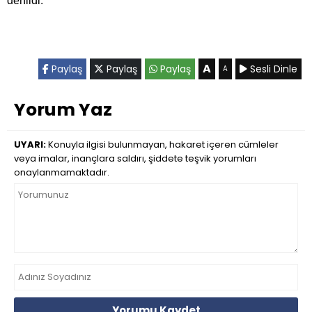
denildi.
A
Paylaş
Paylaş
Paylaş
Sesli Dinle
A
Yorum Yaz
UYARI:
Konuyla ilgisi bulunmayan, hakaret içeren cümleler
veya imalar, inançlara saldırı, şiddete teşvik yorumları
onaylanmamaktadır.
Yorumu Kaydet