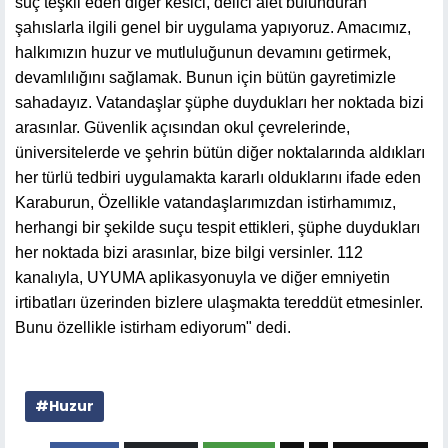
suç teşkil eden diğer kesici, delici alet bulunduran
şahıslarla ilgili genel bir uygulama yapıyoruz. Amacımız,
halkımızın huzur ve mutluluğunun devamını getirmek,
devamlılığını sağlamak. Bunun için bütün gayretimizle
sahadayız. Vatandaşlar şüphe duydukları her noktada bizi
arasınlar. Güvenlik açısından okul çevrelerinde,
üniversitelerde ve şehrin bütün diğer noktalarında aldıkları
her türlü tedbiri uygulamakta kararlı olduklarını ifade eden
Karaburun, Özellikle vatandaşlarımızdan istirhamımız,
herhangi bir şekilde suçu tespit ettikleri, şüphe duydukları
her noktada bizi arasınlar, bize bilgi versinler. 112
kanalıyla, UYUMA aplikasyonuyla ve diğer emniyetin
irtibatları üzerinden bizlere ulaşmakta tereddüt etmesinler.
Bunu özellikle istirham ediyorum" dedi.
#Huzur