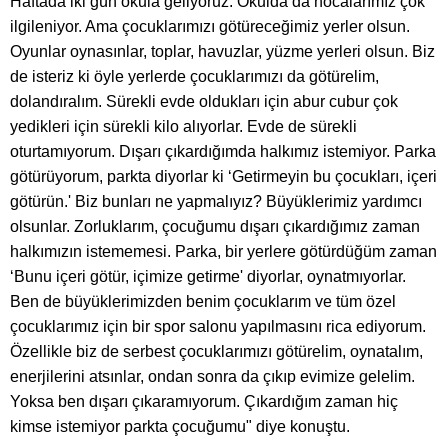
Haftada iki gün okula geliyoruz. Okulda da hocalarımız çok
ilgileniyor. Ama çocuklarımızı götüreceğimiz yerler olsun.
Oyunlar oynasınlar, toplar, havuzlar, yüzme yerleri olsun. Biz
de isteriz ki öyle yerlerde çocuklarımızı da götürelim,
dolandıralım. Sürekli evde oldukları için abur cubur çok
yedikleri için sürekli kilo alıyorlar. Evde de sürekli
oturtamıyorum. Dışarı çıkardığımda halkımız istemiyor. Parka
götürüyorum, parkta diyorlar ki ‘Getirmeyin bu çocukları, içeri
götürün.' Biz bunları ne yapmalıyız? Büyüklerimiz yardımcı
olsunlar. Zorluklarım, çocuğumu dışarı çıkardığımız zaman
halkımızın istememesi. Parka, bir yerlere götürdüğüm zaman
‘Bunu içeri götür, içimize getirme' diyorlar, oynatmıyorlar.
Ben de büyüklerimizden benim çocuklarım ve tüm özel
çocuklarımız için bir spor salonu yapılmasını rica ediyorum.
Özellikle biz de serbest çocuklarımızı götürelim, oynatalım,
enerjilerini atsınlar, ondan sonra da çıkıp evimize gelelim.
Yoksa ben dışarı çıkaramıyorum. Çıkardığım zaman hiç
kimse istemiyor parkta çocuğumu" diye konuştu.