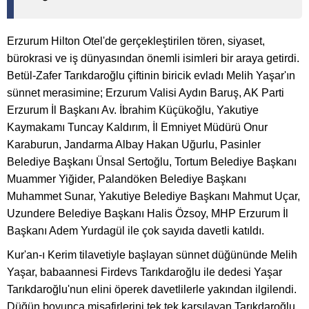
Erzurum Hilton Otel'de gerçekleştirilen tören, siyaset,
bürokrasi ve iş dünyasından önemli isimleri bir araya getirdi.
Betül-Zafer Tarıkdaroğlu çiftinin biricik evladı Melih Yaşar'ın
sünnet merasimine; Erzurum Valisi Aydın Baruş, AK Parti
Erzurum İl Başkanı Av. İbrahim Küçükoğlu, Yakutiye
Kaymakamı Tuncay Kaldırım, İl Emniyet Müdürü Onur
Karaburun, Jandarma Albay Hakan Uğurlu, Pasinler
Belediye Başkanı Ünsal Sertoğlu, Tortum Belediye Başkanı
Muammer Yiğider, Palandöken Belediye Başkanı
Muhammet Sunar, Yakutiye Belediye Başkanı Mahmut Uçar,
Uzundere Belediye Başkanı Halis Özsoy, MHP Erzurum İl
Başkanı Adem Yurdagül ile çok sayıda davetli katıldı.
Kur'an-ı Kerim tilavetiyle başlayan sünnet düğününde Melih
Yaşar, babaannesi Firdevs Tarıkdaroğlu ile dedesi Yaşar
Tarıkdaroğlu'nun elini öperek davetlilerle yakından ilgilendi.
Düğün boyunca misafirlerini tek tek karşılayan Tarıkdaroğlu