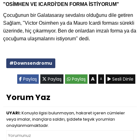
"OSİMHEN VE ICARDİ'DEN FORMA İSTİYORUM"
Çocuğunun bir Galatasaray sevdalısı olduğunu dile getiren
Sağlam, "Victor Osimhen ya da Mauro Icardi forması sürekli
üzerinde, hiç çıkarmıyor. Ben de onlardan imzalı forma ya da
çocuğuma ulaşmalarını istiyorum" dedi.
#Downsendromu
A
Paylaş
Paylaş
Paylaş
Sesli Dinle
A
Yorum Yaz
UYARI:
Konuyla ilgisi bulunmayan, hakaret içeren cümleler
veya imalar, inançlara saldırı, şiddete teşvik yorumları
onaylanmamaktadır.