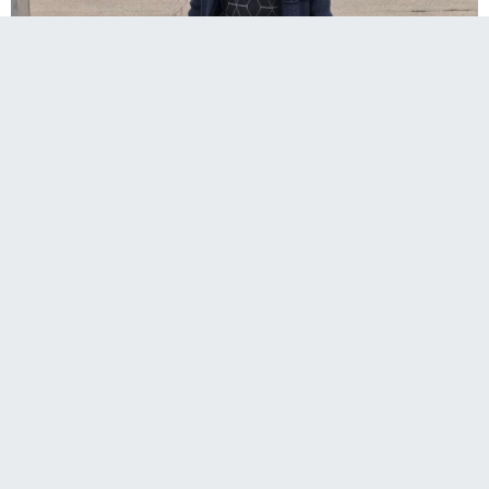
Erzurum İspir Karakarmış, Sarıçay Mahallesinde
yaşayan Yaşar Keleş kaybettiği kimliği
yüzünden zor günler geçiriyor. Adına çıkarılan
telefonla başkalarının taciz edildiğini söyleyen
Keleş, "kimliğimi kaybettim perişan oldum" dedi.
Keleş, "4,5 yıl önce Erzurum’a gittim. Erzurum'da arabaya
lastik aldım arkadaşın arabasına koydum. O adamın parasını
vermek için kimlik ve ehliyet cüzdandaydı. O sırada kimlik ve
ehliyetim düşmüş. İspir’e geldiğim de evde fark ettim.
Erzurum’da alış veriş yapıp eve geldikten sonra üzerimi
toparlamaya başladım, ne harcamışım baktım ve kimlik ile