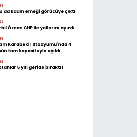
59
u'da kadın emeği görücüye çıktı
57
bil Özcan CHP ile yollarını ayırdı
55
zım Karabekir Stadyumu'nda 4
bün tam kapasiteyle açıldı
52
tanlar 5 yılı geride bıraktı!