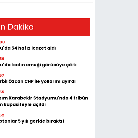
n Dakika
:00
u'da 54 hafız icazet aldı
59
tu'da kadın emeği görücüye çıktı
57
bil Özcan CHP ile yollarını ayırdı
55
zım Karabekir Stadyumu'nda 4 tribün
m kapasiteyle açıldı
52
tanlar 5 yılı geride bıraktı!