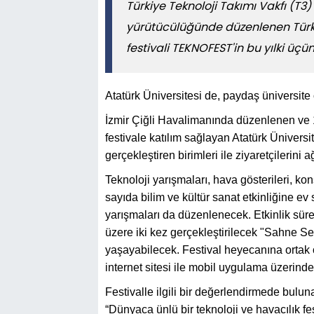
Türkiye Teknoloji Takımı Vakfı (T3)
yürütücülüğünde düzenlenen Türkiye
festivali TEKNOFEST'in bu yılki üçü
Atatürk Üniversitesi de, paydaş üniversite o
İzmir Çiğli Havalimanında düzenlenen ve 1
festivale katılım sağlayan Atatürk Üniversi
gerçekleştiren birimleri ile ziyaretçilerini 
Teknoloji yarışmaları, hava gösterileri, ko
sayıda bilim ve kültür sanat etkinliğine ev 
yarışmaları da düzenlenecek. Etkinlik sü
üzere iki kez gerçekleştirilecek "Sahne Se
yaşayabilecek. Festival heyecanına ortak 
internet sitesi ile mobil uygulama üzerinde
Festivalle ilgili bir değerlendirmede bulu
“Dünyaca ünlü bir teknoloji ve havacılık f