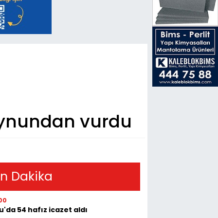
oynundan vurdu
n Dakika
00
u'da 54 hafız icazet aldı