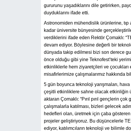
gururunu yaşadıklarını dile getirirken, pay
duyduklarını ifade etti.
Astronomiden mühendislik ürünlerine, tıp a
kadar üniversite bünyesinde gerçekleştirile
verdiklerini ifade eden Rektör Çomaklı: 
devam ediyor. Böylesine değerli bir teknol
dünyada takip edilmesi bizi son derece gur
önce olduğu gibi yine Teknofest’teki yerimiz
etkinliklerle hem ziyaretçileri ve çocuklar
misafirlerimize çalışmalarımız hakkında bi
5 gün boyunca teknoloji yarışmaları, hava g
çeşitli etkinliklere sahne olacak etkinliği
aktaran Çomaklı: “Pırıl pırıl gençlerin çok 
çalışmalarla katılması, bizleri gelecek ad
hedefleri olan, üretmek için çaba gösteren 
projeler geliştiriyoruz. Bu düşüncelerle 
ediyor, katılımcıların teknoloji ve bilimle d