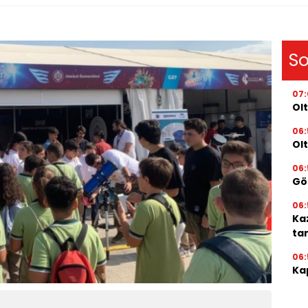
So
07
Olt
06:
Ol
06:
Gör
06:
Ka
ta
06:
Kap