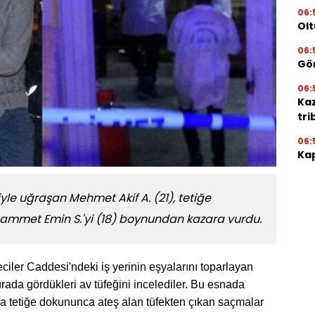
06:
Olt
06:
Gör
06:
Ka
tri
06:
Kap
yle uğraşan Mehmet Akif A. (21), tetiğe
mmet Emin S.'yi (18) boynundan kazara vurdu.
ciler Caddesi'ndeki iş yerinin eşyalarını toparlayan
ada gördükleri av tüfeğini incelediler. Bu esnada
a tetiğe dokununca ateş alan tüfekten çıkan saçmalar