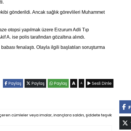
i.
 ekibi gönderildi. Ancak sağlık görevlileri Muhammet
aze otopsi yapılmak üzere Erzurum Adli Tıp
 A. ise polis tarafından gözaltına alındı.
bası fenalaştı. Olayla ilgili başlatılan soruşturma
A
Paylaş
Paylaş
Paylaş
Sesli Dinle
A
F
eren cümleler veya imalar, inançlara saldırı, şiddete teşvik