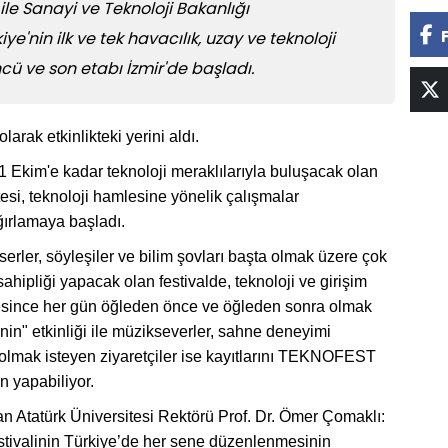
 ile Sanayi ve Teknoloji Bakanlığı
'nin ilk ve tek havacılık, uzay ve teknoloji
ncü ve son etabı İzmir'de başladı.
larak etkinlikteki yerini aldı.
 Ekim'e kadar teknoloji meraklılarıyla buluşacak olan
tesi, teknoloji hamlesine yönelik çalışmalar
ağırlamaya başladı.
nserler, söyleşiler ve bilim şovları başta olmak üzere çok
sahipliği yapacak olan festivalde, teknoloji ve girişim
resince her gün öğleden önce ve öğleden sonra olmak
nin" etkinliği ile müzikseverler, sahne deneyimi
olmak isteyen ziyaretçiler ise kayıtlarını TEKNOFEST
n yapabiliyor.
nan Atatürk Üniversitesi Rektörü Prof. Dr. Ömer Çomaklı:
estivalinin Türkiye’de her sene düzenlenmesinin