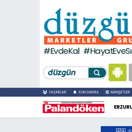
YAZARLAR
SON DAKİKA
MANŞETLER
ERZUR