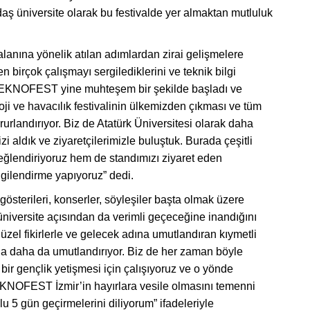
daş üniversite olarak bu festivalde yer almaktan mutluluk
lanına yönelik atılan adımlardan zirai gelişmelere
n birçok çalışmayı sergilediklerini ve teknik bilgi
“TEKNOFEST yine muhteşem bir şekilde başladı ve
oji ve havacılık festivalinin ülkemizden çıkması ve tüm
urlandırıyor. Biz de Atatürk Üniversitesi olarak daha
i aldık ve ziyaretçilerimizle buluştuk. Burada çeşitli
ı eğlendiriyoruz hem de standımızı ziyaret eden
lgilendirme yapıyoruz” dedi.
österileri, konserler, söyleşiler başta olmak üzere
n üniversite açısından da verimli geçeceğine inandığını
güzel fikirlerle ve gelecek adına umutlandıran kıymetli
ına daha da umutlandırıyor. Biz de her zaman böyle
bir gençlik yetişmesi için çalışıyoruz ve o yönde
TEKNOFEST İzmir’in hayırlara vesile olmasını temenni
olu 5 gün geçirmelerini diliyorum” ifadeleriyle