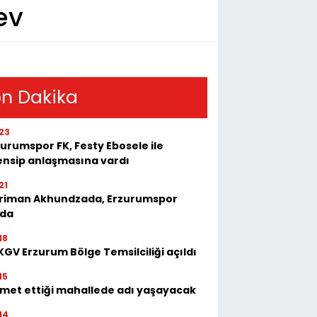
ev
n Dakika
23
urumspor FK, Festy Ebosele ile
ensip anlaşmasına vardı
21
riman Akhundzada, Erzurumspor
'da
18
GV Erzurum Bölge Temsilciliği açıldı
15
zmet ettiği mahallede adı yaşayacak
14