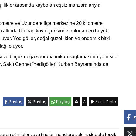
şillikler arasında kaybolan eşsiz manzaralarıyla
lometre ve Uzundere ilçe merkezine 20 kilometre
 altında Ulubağ köyü içerisinde bulunan en büyük
yor. Yedigöller, doğal güzellikleri ve endemik bitki
dağı oluyor.
nışı ve birçok doğa sporuna imkan sağlamasının yanı sıra
r. Saklı Cennet ‘Yedigöller' Kurban Bayramı’nda da
A
Paylaş
Paylaş
Paylaş
Sesli Dinle
A
F
eren cümleler veya imalar, inançlara saldırı, şiddete teşvik