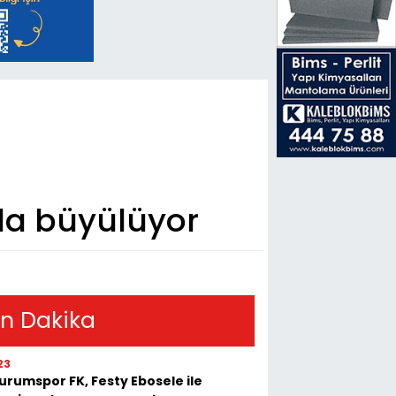
yla büyülüyor
n Dakika
23
urumspor FK, Festy Ebosele ile