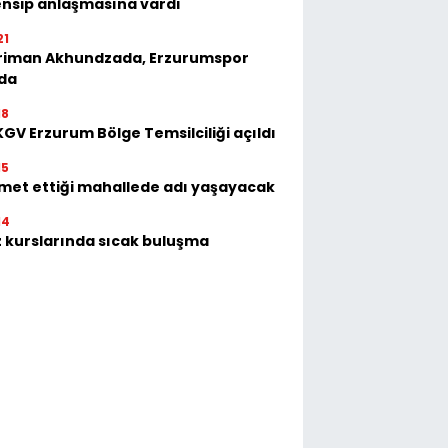
nsip anlaşmasına vardı
21
riman Akhundzada, Erzurumspor
'da
18
GV Erzurum Bölge Temsilciliği açıldı
15
met ettiği mahallede adı yaşayacak
14
 kurslarında sıcak buluşma