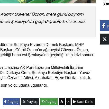
Ya
İş Adamı Güvener Özcan, arefe günü bayram
ba evi Şenkaya’da geçirdiği kalp krizi sonucu
ı dönemi Şenkaya Erzurum Dernek Başkanı, MHP
Başkanı Görbil Özcan’ın ağabeyisi Güvener Özcan,
geldiği baba evi Şenkaya’da geçirdiği kalp krizi sonucu
 namazına AK Parti Erzurum Milletvekili İbrahim
f.Dr. Durkaya Ören, Şenkaya Belediye Başkanı Yavuz
ı, Özcan’ın Ailesi, Akrabaları, Eş ve Dostları katıldı.
 son yolculuğuna uğurlandı.
A
Paylaş
Paylaş
Paylaş
Sesli Dinle
A