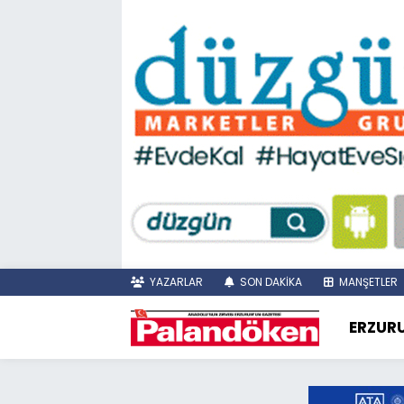
YAZARLAR
SON DAKİKA
MANŞETLER
ERZUR