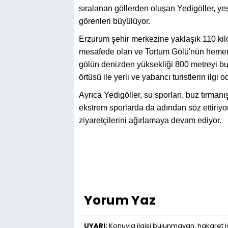
sıralanan göllerden oluşan Yedigöller, ye
görenleri büyülüyor.
Erzurum şehir merkezine yaklaşık 110 ki
mesafede olan ve Tortum Gölü'nün hemen
gölün denizden yüksekliği 800 metreyi bulu
örtüsü ile yerli ve yabancı turistlerin ilgi o
Ayrıca Yedigöller, su sporları, buz tırma
ekstrem sporlarda da adından söz ettiriyo
ziyaretçilerini ağırlamaya devam ediyor.
Yorum Yaz
UYARI:
Konuyla ilgisi bulunmayan, hakaret iç