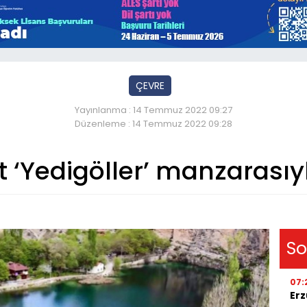
ÇEVRE
Yayınlanma : 14 Temmuz 2022 09:27
Düzenleme : 14 Temmuz 2022 09:28
t ‘Yedigöller’ manzarası
So
07:
Erz