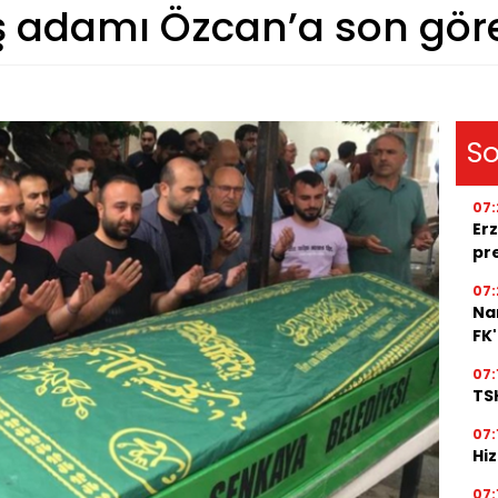
ş adamı Özcan’a son gör
So
07:
Erz
pr
07:
Na
FK
07:
TSK
07:
Hi
07: