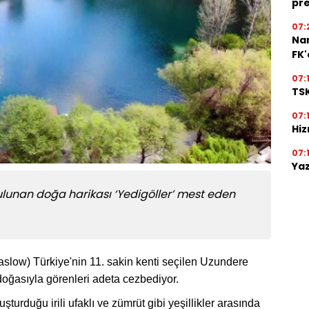
pre
07:
Na
FK
07:
TSK
07:
Hiz
07:
Yaz
lunan doğa harikası ‘Yedigöller’ mest eden
taslow) Türkiye'nin 11. sakin kenti seçilen Uzundere
oğasıyla görenleri adeta cezbediyor.
turduğu irili ufaklı ve zümrüt gibi yeşillikler arasında