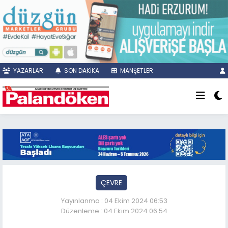
YAZARLAR
SON DAKİKA
MANŞETLER
ÇEVRE
Yayınlanma : 04 Ekim 2024 06:53
Düzenleme : 04 Ekim 2024 06:54