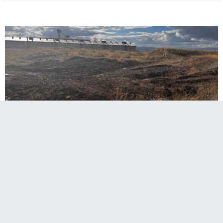
Erzurum Valiliği Kiremitlik Tepe Tabyaları
çevresinde bulunan tavuk/güvercin
kümeslerinin kaldırılması hakkında bir açıklama
yaptı.