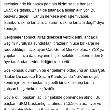
seçimlerinde bir başka partinin bizim saatle benzer,
16.55'de gitmiş, 17.14'de tutanakla teslim alınıyor. Bu
başvuru geçerli. Kanun herkese aynı işlem yapar.
İstanbul'dakine tamam, Erzurum'dakine tamam değil" diye
konuştu.
Gelişmeler sonucu itiraz dilekçesi verdiklerini, ancak İl
Seçim Kurulu'na sundukları itirazlarının üçe bir karar ile
reddedildiğini açıklayan Çat, Genel Merkez olarak YSK'ya
yapılan itiraza da dosyanın hiçbir şekilde incelenmeden 8
üye tarafından reddedildiğini iddia etti.
Söz konusu durumun bir engelleme olduğunu anlatan Çat,
"Bakın Bu sadece İl Seçim Kurulu ya da YSK'nın değil,
kendi içimize konuşlanmış belli bir takım karşı tarafa
çalışan bir şebeke de çözdük.
Şöyle ki; İl başkanı acil bir şekilde görevinden alındı. Bu il
başkanı SKM Başkanlığı tarafından 13.30'da aranıyor ve
Büyükşehir Belediye Başkan adayı Sadık Çat'ın ismi