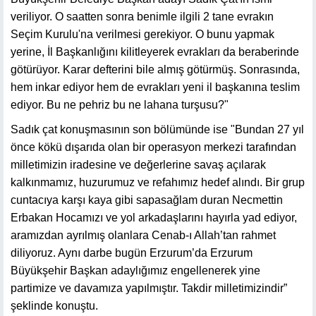
veriliyor. O saatten sonra benimle ilgili 2 tane evrakın
Seçim Kurulu'na verilmesi gerekiyor. O bunu yapmak
yerine, İl Başkanlığını kilitleyerek evrakları da beraberinde
götürüyor. Karar defterini bile almış götürmüş. Sonrasında,
hem inkar ediyor hem de evrakları yeni il başkanına teslim
ediyor. Bu ne pehriz bu ne lahana turşusu?"
Sadık çat konuşmasının son bölümünde ise "Bundan 27 yıl
önce kökü dışarıda olan bir operasyon merkezi tarafından
milletimizin iradesine ve değerlerine savaş açılarak
kalkınmamız, huzurumuz ve refahımız hedef alındı. Bir grup
cuntacıya karşı kaya gibi sapasağlam duran Necmettin
Erbakan Hocamızı ve yol arkadaşlarını hayırla yad ediyor,
aramızdan ayrılmış olanlara Cenab-ı Allah’tan rahmet
diliyoruz. Aynı darbe bugün Erzurum’da Erzurum
Büyükşehir Başkan adaylığımız engellenerek yine
partimize ve davamıza yapılmıştır. Takdir milletimizindir”
şeklinde konuştu.