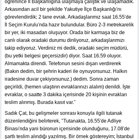
öğrenince İl Başkanlığına ulaşmaya çalıştık ve ulaşamadık.
Arkasından acil bir şekilde Yakutiye İlçe Başkanlığı'nı
görevlendirdik; 2 tane evrak. Arkadaşlarımız saat 16.55'de
İl Seçim Kurulu'nda hazır bulundular. Büro 2-3 metrekarelik
bir yer, iki masadan oluşuyor. Orada bir karmaşa biz de
canlı olarak oradaki durumu dinliyoruz, arkadaşlarımızı
takip ediyoruz. Verdiniz mi dedik, oradaki seçim müdürü,
(bu yetki belgesi geçersizdir) diyor. Saat 16.59 oluyor.
Almamakta direndi. Telefonun sesini dışarı verdirerek
(Bakın dedim, bir şehrin kaderi ile oynuyorsunuz. Halkın
iradesine duvar çekiyorsunuz.) dedim. Sonra zaman
geçirildi, (hemen ulaştırın evraklarınızı alalım) denildi. İşte
evraklar, o saatte 3 dakika içerisinde 20 kişinin evrakları
teslim alınmış. Burada kasıt var."
Sadık Çat, bu gelişmeler sonrası konuyla ilgili tutanak
düzenlendiğini belirterek, "Tutanakta, 16.55'de Adliye
Binası'nda yani büronun içerisinde olunduğunu, 17.08'de
şartlı teslim alındığı yazılmış. Bir örnek göstereyim; İstanbul