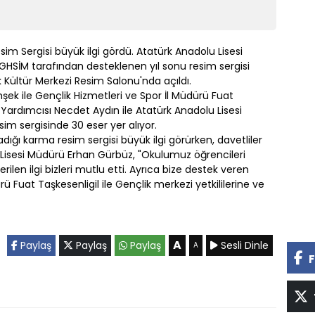
sim Sergisi büyük ilgi gördü. Atatürk Anadolu Lisesi
GHSİM tarafından desteklenen yıl sonu resim sergisi
k Kültür Merkezi Resim Salonu'nda açıldı.
mşek ile Gençlik Hizmetleri ve Spor İl Müdürü Fuat
Yardımcısı Necdet Aydın ile Atatürk Anadolu Lisesi
m sergisinde 30 eser yer alıyor.
adığı karma resim sergisi büyük ilgi görürken, davetliler
 Lisesi Müdürü Erhan Gürbüz, "Okulumuz öğrencileri
ilen ilgi bizleri mutlu etti. Ayrıca bize destek veren
ü Fuat Taşkesenligil ile Gençlik merkezi yetkililerine ve
A
Paylaş
Paylaş
Paylaş
Sesli Dinle
A
F