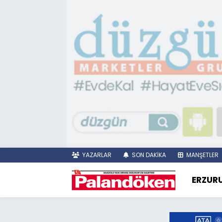
YAZARLAR
SON DAKİKA
MANŞETLER
ERZUR