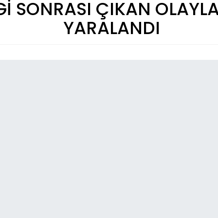
Gİ SONRASI ÇIKAN OLAYLA
YARALANDI
So
06:
Er
06:
Er
ça
06:
Par
06:
Gü
da