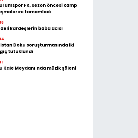
urumspor FK, sezon öncesi kamp
ışmalarını tamamladı
36
deli kardeşlerin baba acısı
34
istan Doku soruşturmasında iki
gıç tutuklandı
31
u Kale Meydanı'nda müzik şöleni