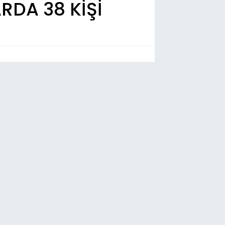
RDA 38 KİŞİ
n Dakika
41
zurum Adliyesi’nde yangın!
38
zurumspor FK, sezon öncesi kamp
lışmalarını tamamladı
36
deli kardeşlerin baba acısı
34
listan Doku soruşturmasında iki
lgıç tutuklandı