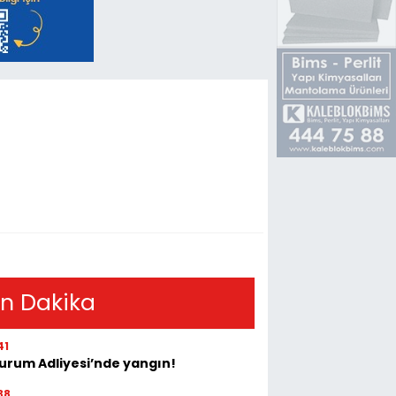
n Dakika
41
urum Adliyesi’nde yangın!
38