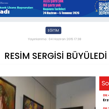
EĞİTİM
Yayınlanma : 04 Haziran 2015 17:38
RESİM SERGİSİ BÜYÜLEDİ
So
06:
Erz
06: