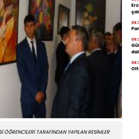
Erz
çal
06:
Par
06:
Gül
dal
06:
Olt
İ ÖĞRENCİLERİ TARAFINDAN YAPILAN RESİMLER