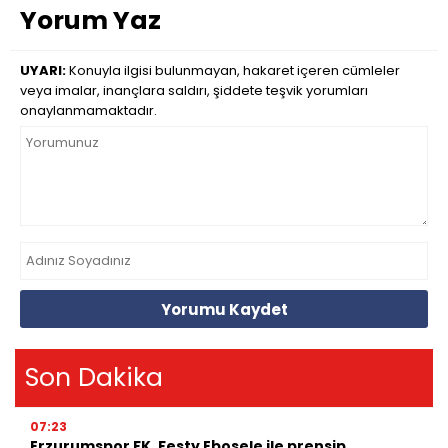
Yorum Yaz
UYARI:
Konuyla ilgisi bulunmayan, hakaret içeren cümleler
veya imalar, inançlara saldırı, şiddete teşvik yorumları
onaylanmamaktadır.
Yorumu Kaydet
Son Dakika
07:23
Erzurumspor FK, Festy Ebosele ile prensip