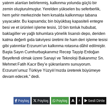
yatırım alanları belirlenmiş, kalkınma yolunda güçlü bir
zemin oluşturulmuştur. Yerelden yükselen bu seferberlik,
hem şehir merkezinde hem kırsalda kalkınmayı tabana
yayacaktır. Bu kapsamda; bin büyükbaş kapasiteli entegre
besi ve et ürünleri işleme tesisi, 10 bin tonluk hububat,
baklagiller ve yağlı tohumlara yönelik lisanslı depo, deriden
katma değerli gıda takviyesi üretimi ile ham deri işleme tesisi
gibi yatırımlar Erzurum’un kalkınma rotasına dâhil edilmiştir.
Başta Sayın Cumhurbaşkanımız Recep Tayyip Erdoğan
Beyefendi olmak üzere Sanayi ve Teknoloji Bakanımız Sn.
Mehmet Fatih Kacır Bey’e şükranlarımı sunuyorum.
Erzurum’umuz Türkiye Yüzyılı’mızda üreterek büyümeye
devam edecek.” dedi.
A
Paylaş
Paylaş
Paylaş
Sesli Dinle
A