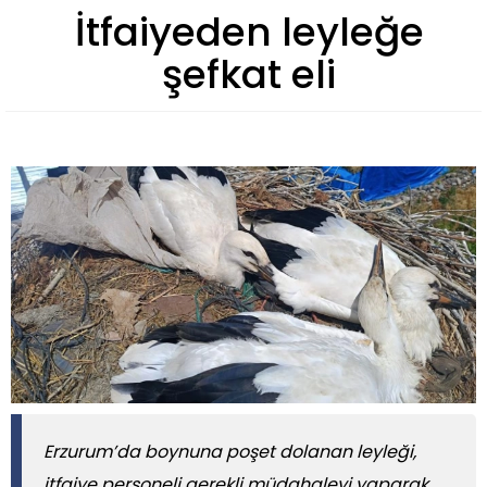
İtfaiyeden leyleğe
şefkat eli
Erzurum’da boynuna poşet dolanan leyleği,
itfaiye personeli gerekli müdahaleyi yaparak