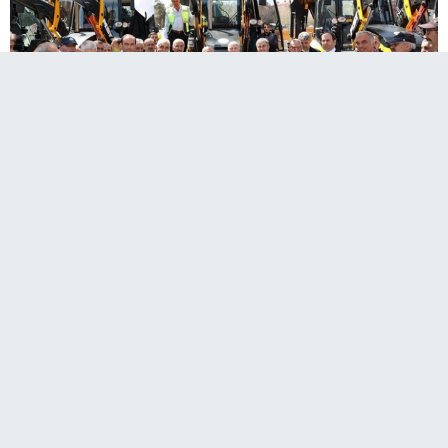
Erzurum Büyükşehir Belediyesi’nin yatırım
seferberliği devam ediyor.
Büyükşehir Belediyesi’ne bağlı Erzurum Su ve
Kanalizasyon İdaresi Genel Müdürlüğü’nün görev alanı olan
altyapı hizmetlerinde kullanılmak üzere alınan iş makineleri
düzenlenen görkemli törenle tanıtıldı.
17. Araç Filosu tanıtım programında konuşan Erzurum
Büyükşehir Belediye Başkanı Mehmet Sekmen, “Önce şunu
ifade edeyim ki böyle bir töreni Türkiye’mizde 1360 belediye
var. Hiçbirinde önümüzdeki 1 yıl içerisinde bile böyle bir