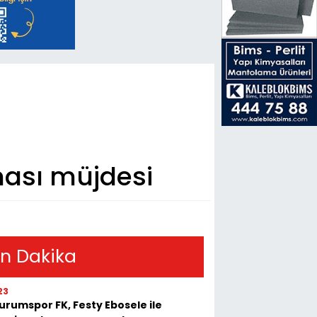
ası müjdesi
n Dakika
23
urumspor FK, Festy Ebosele ile