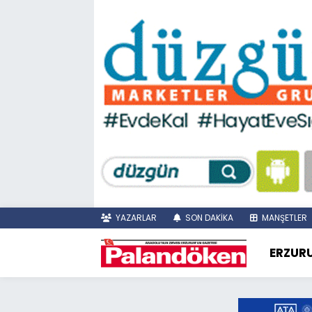
YAZARLAR
SON DAKİKA
MANŞETLER
ERZUR