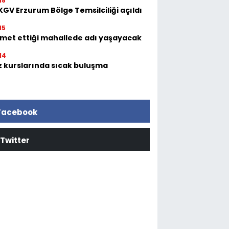
18
GV Erzurum Bölge Temsilciliği açıldı
15
zmet ettiği mahallede adı yaşayacak
14
z kurslarında sıcak buluşma
Facebook
Twitter