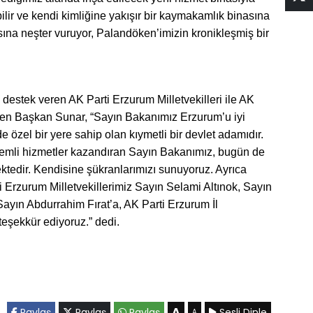
ilir ve kendi kimliğine yakışır bir kaymakamlık binasına
ına neşter vuruyor, Palandöken’imizin kronikleşmiş bir
destek veren AK Parti Erzurum Milletvekilleri ile AK
den Başkan Sunar, “Sayın Bakanımız Erzurum’u iyi
özel bir yere sahip olan kıymetli bir devlet adamıdır.
emli hizmetler kazandıran Sayın Bakanımız, bugün de
ktedir. Kendisine şükranlarımızı sunuyoruz. Ayrıca
 Erzurum Milletvekillerimiz Sayın Selami Altınok, Sayın
ın Abdurrahim Fırat’a, AK Parti Erzurum İl
eşekkür ediyoruz.” dedi.
A
Paylaş
Paylaş
Paylaş
Sesli Dinle
A