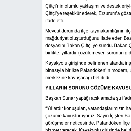
Çiftçi’nin olumlu yaklaşımı ve destekleri
Çiftçi’ye teşekkür ederek, Erzurum’a göste
ifade etti.
Mevcut durumda ilçe kaymakamlığının ilçe 
mağduriyet oluşturduğunu ifade eden Başk
dosyasını Bakan Çiftçi’ye sundu. Bakan Çi
birlikte, yıllardır çözülemeyen sorunun gi
Kayakyolu girişinde belirlenen alanda i
binasıyla birlikte Palandöken’in modern, u
merkezine kavuşacağı belirtildi.
YILLARIN SORUNU ÇÖZÜME KAVUŞ
Başkan Sunar yaptığı açıklamada şu ifadel
“Yıllardır konuşulan, vatandaşlarımızın ha
çözüme kavuşturuyoruz. Sayın İçişleri Bak
görüşmeler neticesinde, Palandöken İlçe K
hizmet verecek. Kayakyolu girişinde belir