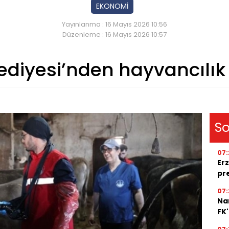
EKONOMİ
Yayınlanma : 16 Mayıs 2026 10:56
Düzenleme : 16 Mayıs 2026 10:57
lediyesi’nden hayvancılı
So
07:
Erz
pr
07:
Na
FK