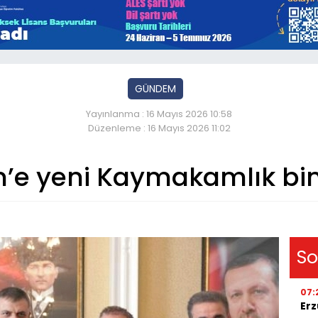
GÜNDEM
Yayınlanma : 16 Mayıs 2026 10:58
Düzenleme : 16 Mayıs 2026 11:02
’e yeni Kaymakamlık bin
So
07:
Erz