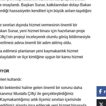
yle onaylandı. Başkan Sunar, katkılarından dolayı Bakan
rdiği hassasiyetin kendileri için büyük anlam taşıdığını
sınırları dışında hizmet vermesinin önemli bir
an Sunar, yeni hizmet binası için hazırlanan proje
ftçi’nin projeyi inceleyerek olumlu görüş bildirmesiyle
derilmesi adına önemli bir adım atılmış oldu.
nşa edilmesi planlanan yeni kaymakamlık hizmet
laşılabilir ve ilçe kimliğine uygun bir kamu hizmet
UYOR
eri kullandı:
klı beklentisi haline gelen önemli bir sorunu daha
F
anımız Mustafa Çiftçi ile gerçekleştirdiğimiz
aymakamlığımız artık ilçemiz sınırları içerisinde
lediğimiz alanda inşa edilecek yeni hizmet binasıyla