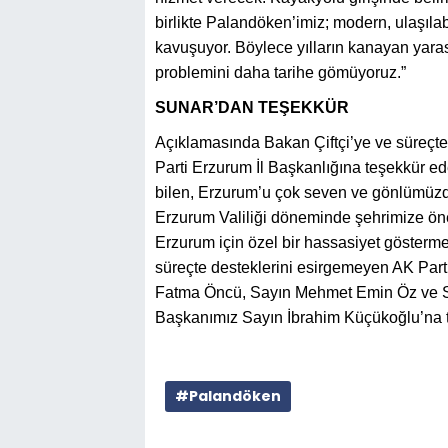
birlikte Palandöken’imiz; modern, ulaşılab
kavuşuyor. Böylece yılların kanayan yaras
problemini daha tarihe gömüyoruz.”
SUNAR’DAN TEŞEKKÜR
Açıklamasında Bakan Çiftçi’ye ve süreçte 
Parti Erzurum İl Başkanlığına teşekkür e
bilen, Erzurum’u çok seven ve gönlümüzde 
Erzurum Valiliği döneminde şehrimize ön
Erzurum için özel bir hassasiyet gösterme
süreçte desteklerini esirgemeyen AK Parti
Fatma Öncü, Sayın Mehmet Emin Öz ve Say
Başkanımız Sayın İbrahim Küçükoğlu’na t
#Palandöken