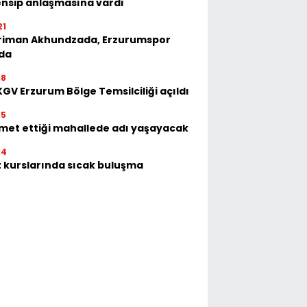
nsip anlaşmasına vardı
21
riman Akhundzada, Erzurumspor
'da
18
GV Erzurum Bölge Temsilciliği açıldı
15
met ettiği mahallede adı yaşayacak
14
 kurslarında sıcak buluşma