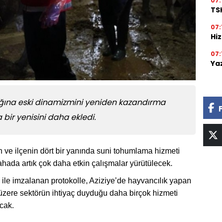
07:
TSK
07:
Hi
07:
Ya
lığına eski dinamizmini yeniden kazandırma
bir yenisini daha ekledi.
n ve ilçenin dört bir yanında suni tohumlama hizmeti
ahada artık çok daha etkin çalışmalar yürütülecek.
ği ile imzalanan protokolle, Aziziye’de hayvancılık yapan
 üzere sektörün ihtiyaç duyduğu daha birçok hizmeti
cak.