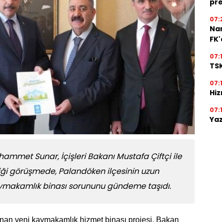
pre
07:
Na
FK
07:
TSK
07:
Hiz
07:
Yaz
mmet Sunar, İçişleri Bakanı Mustafa Çiftçi ile
diği görüşmede, Palandöken ilçesinin uzun
aymakamlık binası sorununu gündeme taşıdı.
anan yeni kaymakamlık hizmet binası projesi, Bakan