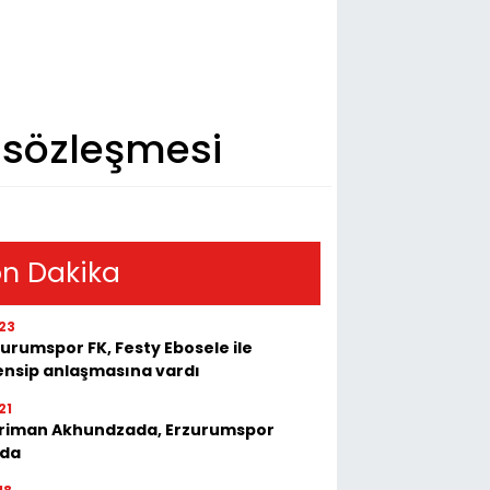
k sözleşmesi
n Dakika
23
urumspor FK, Festy Ebosele ile
ensip anlaşmasına vardı
21
riman Akhundzada, Erzurumspor
'da