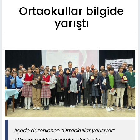
Ortaokullar bilgide
yarıştı
İlçede düzenlenen “Ortaokullar yarışıyor”
etkinliği renkli görüntüler oluşturdu.