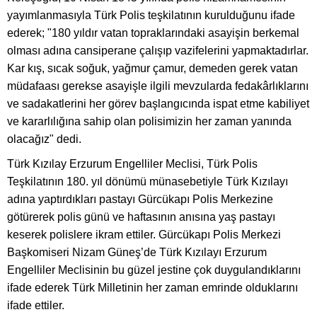
yayımlanmasıyla Türk Polis teşkilatının kurulduğunu ifade
ederek; "180 yıldır vatan topraklarındaki asayişin berkemal
olması adına cansiperane çalışıp vazifelerini yapmaktadırlar.
Kar kış, sıcak soğuk, yağmur çamur, demeden gerek vatan
müdafaası gerekse asayişle ilgili mevzularda fedakârlıklarını
ve sadakatlerini her görev başlangıcında ispat etme kabiliyet
ve kararlılığına sahip olan polisimizin her zaman yanında
olacağız" dedi.
Türk Kızılay Erzurum Engelliler Meclisi, Türk Polis
Teşkilatının 180. yıl dönümü münasebetiyle Türk Kızılayı
adına yaptırdıkları pastayı Gürcükapı Polis Merkezine
götürerek polis günü ve haftasının anısına yaş pastayı
keserek polislere ikram ettiler. Gürcükapı Polis Merkezi
Başkomiseri Nizam Güneş’de Türk Kızılayı Erzurum
Engelliler Meclisinin bu güzel jestine çok duygulandıklarını
ifade ederek Türk Milletinin her zaman emrinde olduklarını
ifade ettiler.