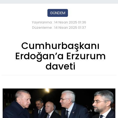
GÜNDEM
Yayınlanma : 14 Nisan 2025 01:36
Düzenleme : 14 Nisan 2025 01:37
Cumhurbaşkanı
Erdoğan’a Erzurum
daveti