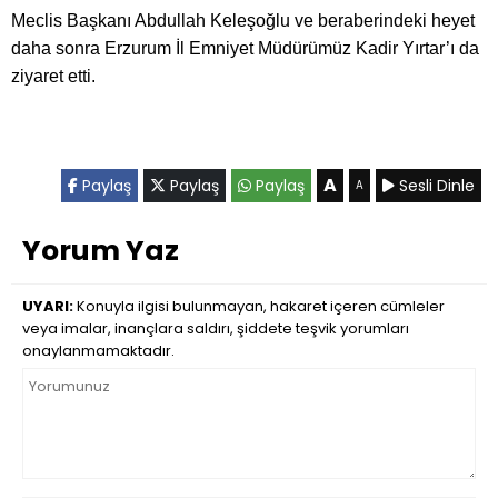
Meclis Başkanı Abdullah Keleşoğlu ve beraberindeki heyet
daha sonra Erzurum İl Emniyet Müdürümüz Kadir Yırtar’ı da
ziyaret etti.
A
Paylaş
Paylaş
Paylaş
Sesli Dinle
A
Yorum Yaz
UYARI:
Konuyla ilgisi bulunmayan, hakaret içeren cümleler
veya imalar, inançlara saldırı, şiddete teşvik yorumları
onaylanmamaktadır.