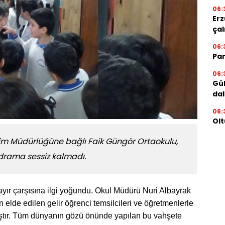
06:
Erz
çal
06:
Par
06:
Gül
dal
06:
Olt
itim Müdürlüğüne bağlı Faik Güngör Ortaokulu,
drama sessiz kalmadı.
yır çarşısına ilgi yoğundu. Okul Müdürü Nuri Albayrak
ten elde edilen gelir öğrenci temsilcileri ve öğretmenlerle
lmıştır. Tüm dünyanın gözü önünde yapılan bu vahşete