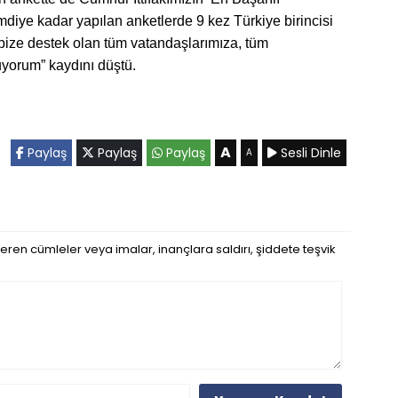
diye kadar yapılan anketlerde 9 kez Türkiye birincisi
 bize destek olan tüm vatandaşlarımıza, tüm
uyorum” kaydını düştü.
A
Paylaş
Paylaş
Paylaş
Sesli Dinle
A
eren cümleler veya imalar, inançlara saldırı, şiddete teşvik