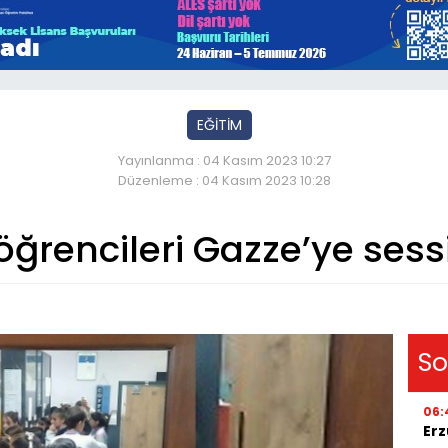
EĞİTİM
Yayınlanma : 04 Kasım 2023 10:27
Düzenleme : 04 Kasım 2023 10:28
öğrencileri Gazze’ye ses
So
06:
Erz