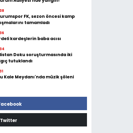
zurum Adliyesi’nde yangın!
38
zurumspor FK, sezon öncesi kamp
lışmalarını tamamladı
36
deli kardeşlerin baba acısı
34
listan Doku soruşturmasında iki
lgıç tutuklandı
31
tu Kale Meydanı'nda müzik şöleni
Facebook
Twitter