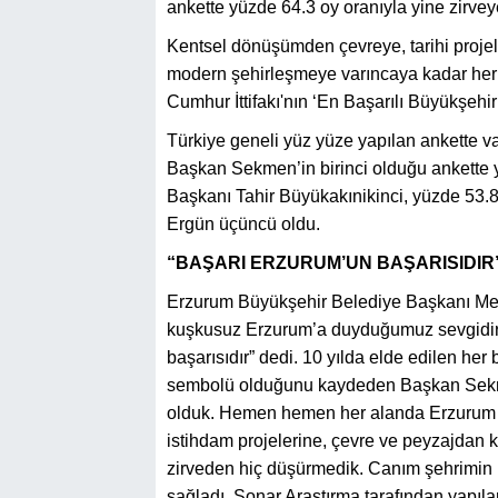
ankette yüzde 64.3 oy oranıyla yine zirveye
Kentsel dönüşümden çevreye, tarihi proj
modern şehirleşmeye varıncaya kadar he
Cumhur İttifakı'nın ‘En Başarılı Büyükşehir
Türkiye geneli yüz yüze yapılan ankette 
Başkan Sekmen’in birinci olduğu ankette 
Başkanı Tahir Büyükakınikinci, yüzde 53.
Ergün üçüncü oldu.
“BAŞARI ERZURUM’UN BAŞARISIDIR
Erzurum Büyükşehir Belediye Başkanı Meh
kuşkusuz Erzurum’a duyduğumuz sevgidir, a
başarısıdır” dedi. 10 yılda elde edilen her
sembolü olduğunu kaydeden Başkan Sekmen,
olduk. Hemen hemen her alanda Erzurum z
istihdam projelerine, çevre ve peyzajdan
zirveden hiç düşürmedik. Canım şehrimin b
sağladı. Sonar Araştırma tarafından yapıla