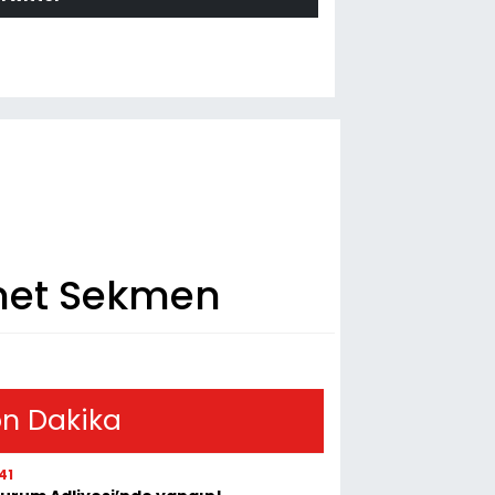
hmet Sekmen
n Dakika
41