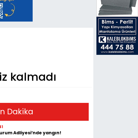
siz kalmadı
n Dakika
41
urum Adliyesi’nde yangın!