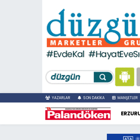
YAZARLAR
SON DAKİKA
MANŞETLER
ERZUR