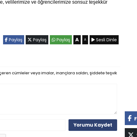
, velilerimize ve öğrencilerimize sonsuz teşekkür
A
Paylaş
Paylaş
Paylaş
Sesli Dinle
A
eren cümleler veya imalar, inançlara saldırı, şiddete teşvik
F
Yorumu Kaydet