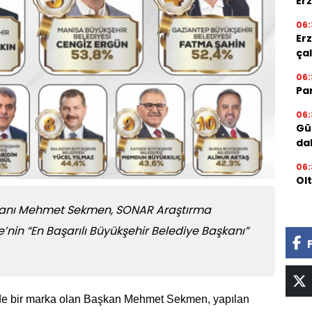
Er
06:
Er
ça
06:
Par
06:
Gü
da
06:
Ol
şkanı Mehmet Sekmen, SONAR Araştırma
’nin “En Başarılı Büyükşehir Belediye Başkanı”
imde bir marka olan Başkan Mehmet Sekmen, yapılan