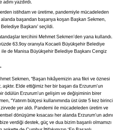
 adını yazdırdı.
elerden istihdam ve üretime, pandemiyle mücadeleden
r alanda başarıdan başarıya koşan Başkan Sekmen,
 Belediye Başkanı’ seçildi.
vatandaşlar tercihini Mehmet Sekmen’den yana kullandı.
yüzde 63.9oy oranıyla Kocaeli Büyükşehir Belediye
8 ile de Manisa Büyükşehir Belediye Başkanı Cengiz
”
met Sekmen, “Başarı hikâyemizin ana fikri ve öznesi
şktır. Elde ettiğimiz her bir başarı da Erzurum’un
 bir ödülün Erzurum’un gelişim ve değişiminin birer
 “Yatırım bütçesi kullanımında üst üste 5 kez birinci
irvede yer aldı. Pandemi ile mücadeleden üretim ve
 kentsel dönüşüme kısacası her alanda Erzurum’un adını
ize verdiği destek, güç ve dua bizim başarılı olmamızı
n ankette de Cumhur İttifakımızın ‘En Başarılı