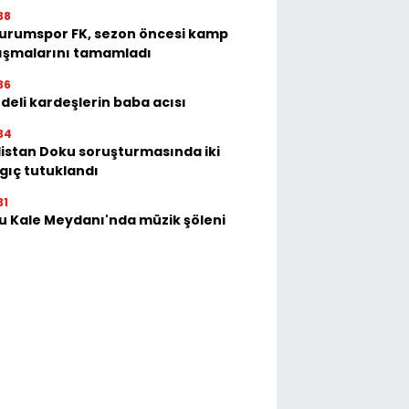
38
urumspor FK, sezon öncesi kamp
ışmalarını tamamladı
36
deli kardeşlerin baba acısı
34
istan Doku soruşturmasında iki
gıç tutuklandı
31
u Kale Meydanı'nda müzik şöleni