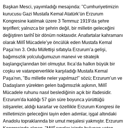
Başkan Mesci, yayımladığı mesajında: ''Cumhuriyetimizin
kurucusu Gazi Mustafa Kemal Atatürk’ün Erzurum
Kongresine katılmak üzere 3 Temmuz 1919’da şehre
teşrifleri; yalnızca bir şehrin değil, bir milletin geleceğini
değiştiren tarihî bir dönüm noktasıdır. Anafartalar kahramanı
olarak Millî Mücadele’ye öncülük eden Mustafa Kemal
Paşa’nın 3. Ordu Müfettişi sıfatıyla Erzurum’a gelişi,
bağımsızlık yolculuğumuzun manevi ve stratejik
başlangıçlarından biri olmuştur. Ilıca’da halkın büyük bir
coşku ve vatanperverlikle karşıladığı Mustafa Kemal
Paşa'nın, "Bu milletle neler yapılmaz!" sözü; Erzurum’un ve
Dadaşların yürekten gelen bağımsızlık aşkının, Millî
Mücadele ruhunu nasıl beslediğinin açık bir ifadesidir.
Erzurum'da kaldığı 57 gün süre boyunca yürüttüğü
istişareler, aldığı kararlar ve özellikle Erzurum Kongresi ile
milletimizin geleceğini tayin eden adımlar, işgal altındaki
Anadolu topraklarında bir umut meşalesi yakmıştır. Erzurum