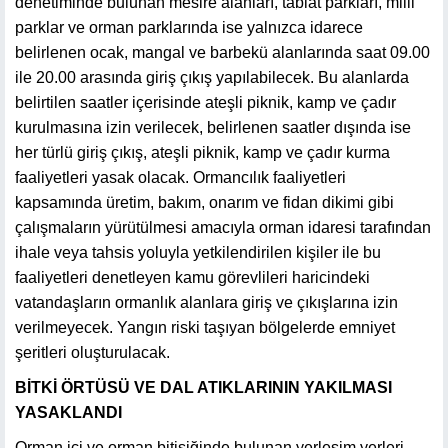
denetiminde bulunan mesire alanları, tabiat parkları, milli
parklar ve orman parklarında ise yalnızca idarece
belirlenen ocak, mangal ve barbekü alanlarında saat 09.00
ile 20.00 arasında giriş çıkış yapılabilecek. Bu alanlarda
belirtilen saatler içerisinde ateşli piknik, kamp ve çadır
kurulmasına izin verilecek, belirlenen saatler dışında ise
her türlü giriş çıkış, ateşli piknik, kamp ve çadır kurma
faaliyetleri yasak olacak. Ormancılık faaliyetleri
kapsamında üretim, bakım, onarım ve fidan dikimi gibi
çalışmaların yürütülmesi amacıyla orman idaresi tarafından
ihale veya tahsis yoluyla yetkilendirilen kişiler ile bu
faaliyetleri denetleyen kamu görevlileri haricindeki
vatandaşların ormanlık alanlara giriş ve çıkışlarına izin
verilmeyecek. Yangın riski taşıyan bölgelerde emniyet
şeritleri oluşturulacak.
BİTKİ ÖRTÜSÜ VE DAL ATIKLARININ YAKILMASI
YASAKLANDI
Orman içi ve orman bitişiğinde bulunan yerleşim yerleri