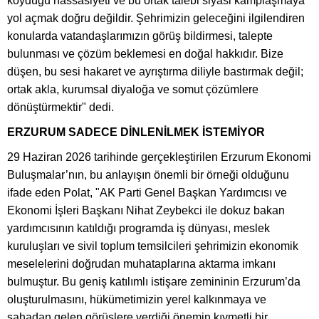
koyduğu hassasiyeti ve bu ortak talebi siyasi kamplaşmaya
yol açmak doğru değildir. Şehrimizin geleceğini ilgilendiren
konularda vatandaşlarımızın görüş bildirmesi, talepte
bulunması ve çözüm beklemesi en doğal hakkıdır. Bize
düşen, bu sesi hakaret ve ayrıştırma diliyle bastırmak değil;
ortak akla, kurumsal diyaloğa ve somut çözümlere
dönüştürmektir" dedi.
ERZURUM SADECE DİNLENİLMEK İSTEMİYOR
29 Haziran 2026 tarihinde gerçekleştirilen Erzurum Ekonomi
Buluşmalar’nın, bu anlayışın önemli bir örneği olduğunu
ifade eden Polat, "AK Parti Genel Başkan Yardımcısı ve
Ekonomi İşleri Başkanı Nihat Zeybekci ile dokuz bakan
yardımcısının katıldığı programda iş dünyası, meslek
kuruluşları ve sivil toplum temsilcileri şehrimizin ekonomik
meselelerini doğrudan muhataplarına aktarma imkanı
bulmuştur. Bu geniş katılımlı istişare zemininin Erzurum’da
oluşturulmasını, hükümetimizin yerel kalkınmaya ve
sahadan gelen görüşlere verdiği önemin kıymetli bir