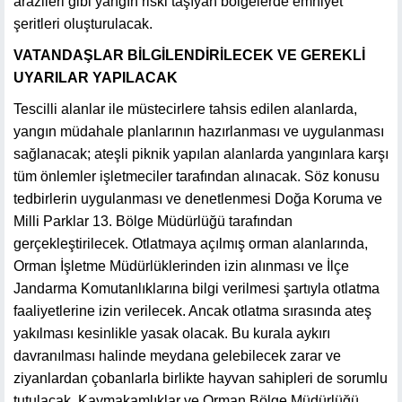
arazileri gibi yangın riski taşıyan bölgelerde emniyet
şeritleri oluşturulacak.
VATANDAŞLAR BİLGİLENDİRİLECEK VE GEREKLİ
UYARILAR YAPILACAK
Tescilli alanlar ile müstecirlere tahsis edilen alanlarda,
yangın müdahale planlarının hazırlanması ve uygulanması
sağlanacak; ateşli piknik yapılan alanlarda yangınlara karşı
tüm önlemler işletmeciler tarafından alınacak. Söz konusu
tedbirlerin uygulanması ve denetlenmesi Doğa Koruma ve
Milli Parklar 13. Bölge Müdürlüğü tarafından
gerçekleştirilecek. Otlatmaya açılmış orman alanlarında,
Orman İşletme Müdürlüklerinden izin alınması ve İlçe
Jandarma Komutanlıklarına bilgi verilmesi şartıyla otlatma
faaliyetlerine izin verilecek. Ancak otlatma sırasında ateş
yakılması kesinlikle yasak olacak. Bu kurala aykırı
davranılması halinde meydana gelebilecek zarar ve
ziyanlardan çobanlarla birlikte hayvan sahipleri de sorumlu
tutulacak. Kaymakamlıklar ve Orman Bölge Müdürlüğü