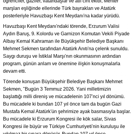
öğrenciler, gaziler, vatandaşlar ve atlı cirit ekibi, Mehter
marşları eşliğinde ellerinde Türk bayrakları ve Atatürk
posterleriyle Havuzbaşı Kent Meydanı'na kadar yürüdü.
Havuzbaşı Kent Meydanı'ndaki törende, Erzurum Valisi
Aydın Baruş, 9. Kolordu ve Garnizon Komutan Vekili Piyade
Albay Kemal Kahraman ile Büyükşehir Belediye Başkanı
Mehmet Sekmen tarafından Atatürk Anıtı'na çelenk sunuldu.
Saygı duruşu ve İstiklal Marşı'nın okunmasının ardından
program, günün anlam ve önemine ilişkin konuşmalarla
devam etti.
Törende konuşan Büyükşehir Belediye Başkanı Mehmet
Sekmen, "Bugün 3 Temmuz 2026. Yani milletimizin
başlattığı milli direniş ve mücadelenin 107'nci yıl dönümü.
Bu mücadele ki bundan 107 yıl önce tam da bugün Gazi
Mustafa Kemal Atatürk'ün şehrimize ayak basmasıyla başlar.
Bu mücadele ki Erzurum Kongresi ile kök salar, Sivas
Kongresi ile büyür ve Türkiye Cumhuriyeti'nin kuruluşu ile
yıkılmaz bir çınara dönüşür. Bundan 107 yıl önce