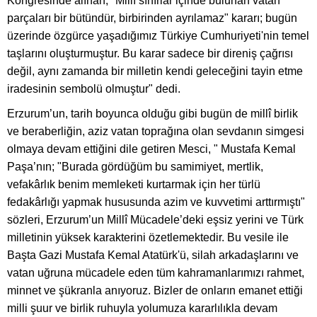
Kongresinde alınan, "Millî sınırlar içinde bulunan vatan
parçaları bir bütündür, birbirinden ayrılamaz" kararı; bugün
üzerinde özgürce yaşadığımız Türkiye Cumhuriyeti'nin temel
taşlarını oluşturmuştur. Bu karar sadece bir direniş çağrısı
değil, aynı zamanda bir milletin kendi geleceğini tayin etme
iradesinin sembolü olmuştur" dedi.
Erzurum’un, tarih boyunca olduğu gibi bugün de millî birlik
ve beraberliğin, aziz vatan toprağına olan sevdanın simgesi
olmaya devam ettiğini dile getiren Mesci, " Mustafa Kemal
Paşa’nın; "Burada gördüğüm bu samimiyet, mertlik,
vefakârlık benim memleketi kurtarmak için her türlü
fedakârlığı yapmak hususunda azim ve kuvvetimi arttırmıştı"
sözleri, Erzurum’un Millî Mücadele’deki eşsiz yerini ve Türk
milletinin yüksek karakterini özetlemektedir. Bu vesile ile
Başta Gazi Mustafa Kemal Atatürk'ü, silah arkadaşlarını ve
vatan uğruna mücadele eden tüm kahramanlarımızı rahmet,
minnet ve şükranla anıyoruz. Bizler de onların emanet ettiği
milli şuur ve birlik ruhuyla yolumuza kararlılıkla devam