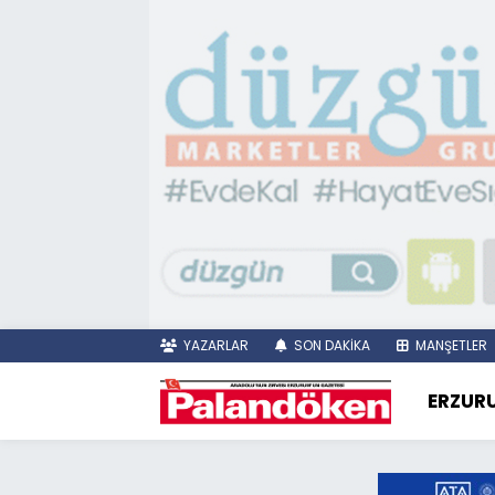
YAZARLAR
SON DAKİKA
MANŞETLER
ERZUR