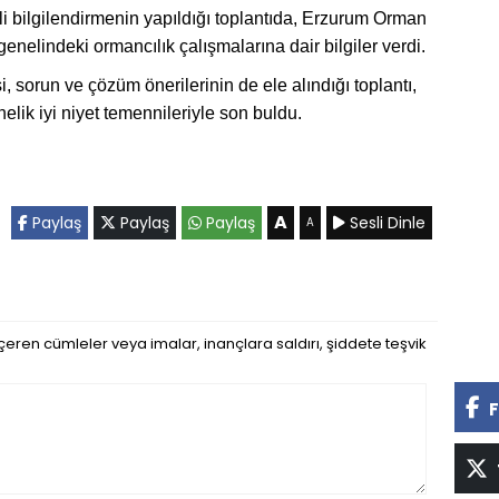
gili bilgilendirmenin yapıldığı toplantıda, Erzurum Orman
elindeki ormancılık çalışmalarına dair bilgiler verdi.
şi, sorun ve çözüm önerilerinin de ele alındığı toplantı,
nelik iyi niyet temennileriyle son buldu.
A
Paylaş
Paylaş
Paylaş
Sesli Dinle
A
eren cümleler veya imalar, inançlara saldırı, şiddete teşvik
F