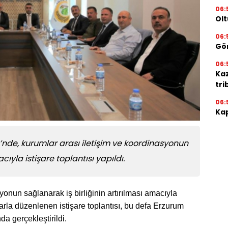
06:
Olt
06:
Gör
06:
Ka
tri
06:
Kap
de, kurumlar arası iletişim ve koordinasyonun
cıyla istişare toplantısı yapıldı.
onun sağlanarak iş birliğinin artırılması amacıyla
larla düzenlenen istişare toplantısı, bu defa Erzurum
 gerçekleştirildi.