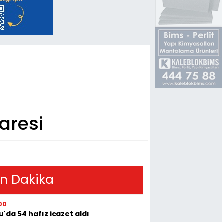
aresi
n Dakika
00
u'da 54 hafız icazet aldı