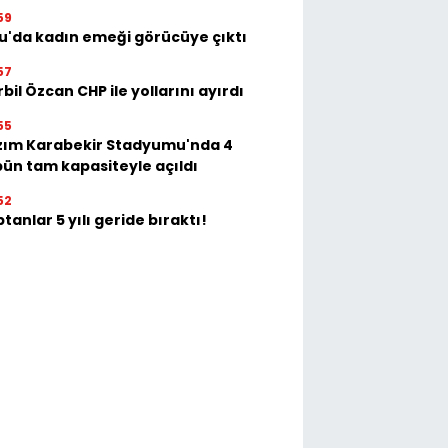
59
u'da kadın emeği görücüye çıktı
57
bil Özcan CHP ile yollarını ayırdı
55
zım Karabekir Stadyumu'nda 4
bün tam kapasiteyle açıldı
52
tanlar 5 yılı geride bıraktı!