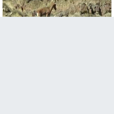
Erzurumun Olur ilçesinde sarp kayalar
üzerindeki dağ keçileri yoldan geçen
vatandaşlarca görüntülendi.
Erzurumun Olur ilçesinde kayalıklar üzerindeki yabani dağ