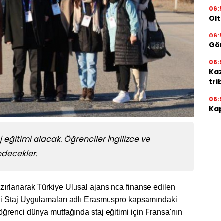
06:
Olt
06:
Gör
06:
Ka
tri
06:
Kap
j eğitimi alacak. Öğrenciler İngilizce ve
edecekler.
zırlanarak Türkiye Ulusal ajansınca finanse edilen
ici Staj Uygulamaları adlı Erasmuspro kapsamındaki
fa öğrenci dünya mutfağında staj eğitimi için Fransa'nın