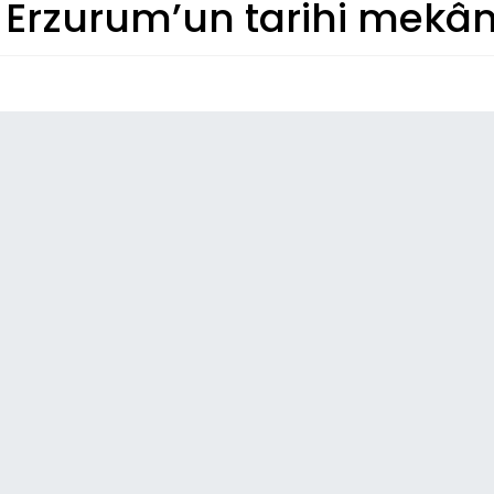
 Erzurum’un tarihi mekân
So
07
Olt
06:
Ol
06:
Gör
06:
Ka
ta
06:
Kap