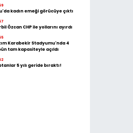
59
u'da kadın emeği görücüye çıktı
57
bil Özcan CHP ile yollarını ayırdı
55
zım Karabekir Stadyumu'nda 4
bün tam kapasiteyle açıldı
52
tanlar 5 yılı geride bıraktı!