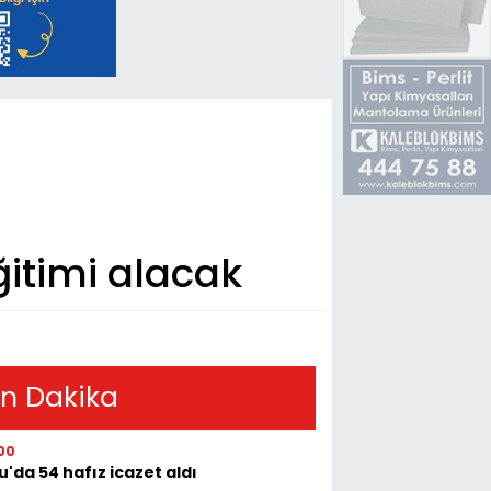
ğitimi alacak
n Dakika
00
u'da 54 hafız icazet aldı