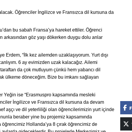
 alacak. Öğrenciler İngilizce ve Fransızca dil kursuna da
ltu’dan bu sabah Fransa’ya hareket ettiler. Öğrenci
ının arkasından göz yaşı dökerken duygu dolu anlar
ye Erdem, “İlk kez ailemden uzaklaşıyorum. Yurt dışı
anlıyım. 6 ay evimizden uzak kalacağız. Ailemi
taraftan da çok mutluyum çünkü hem yabancı dil
arak ülkeme döneceğim. Bize bu imkanı sağlayan
er Yeğin ise “Erasmuspro kapsamında mesleki
renciler İngilizce ve Fransızca dil kursuna da devam
F
 aşçı ve dil yeterliliği olan öğrencilerimizin yurt içinde
 Bununla beraber yine bu projemiz kapsamında
fa öğrencimiz Hollanda’ya 8 çırak öğrencimiz de
ki aylarda gideceklerdir. Bu projelerle Merkezimiz ve