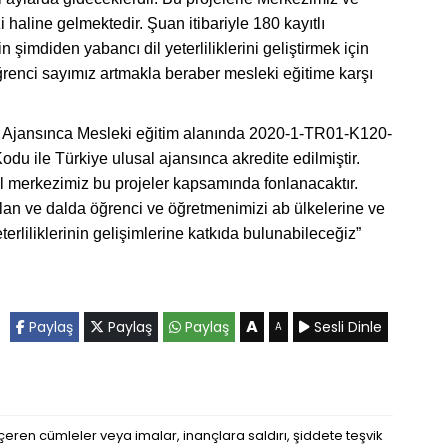
 haline gelmektedir. Şuan itibariyle 180 kayıtlı
n şimdiden yabancı dil yeterliliklerini geliştirmek için
ğrenci sayımız artmakla beraber mesleki eğitime karşı
 Ajansınca Mesleki eğitim alanında 2020-1-TR01-K120-
le Türkiye ulusal ajansınca akredite edilmiştir.
l merkezimiz bu projeler kapsamında fonlanacaktır.
lan ve dalda öğrenci ve öğretmenimizi ab ülkelerine ve
erliliklerinin gelişimlerine katkıda bulunabileceğiz”
A
Paylaş
Paylaş
Paylaş
Sesli Dinle
A
eren cümleler veya imalar, inançlara saldırı, şiddete teşvik