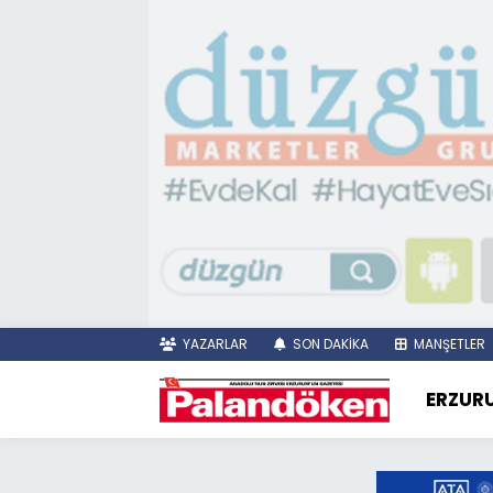
YAZARLAR
SON DAKİKA
MANŞETLER
ERZUR