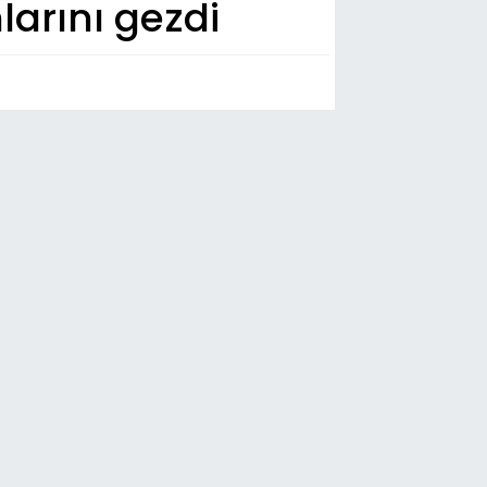
larını gezdi
n Dakika
:00
u'da 54 hafız icazet aldı
59
tu'da kadın emeği görücüye çıktı
57
bil Özcan CHP ile yollarını ayırdı
55
zım Karabekir Stadyumu'nda 4 tribün
m kapasiteyle açıldı
52
tanlar 5 yılı geride bıraktı!