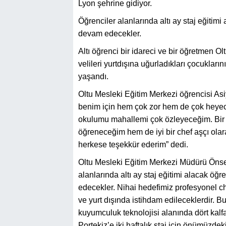
Lyon şehrine gidiyor.
Öğrenciler alanlarında altı ay staj eğitimi
devam edecekler.
Altı öğrenci bir idareci ve bir öğretmen O
velileri yurtdışına uğurladıkları çocuklar
yaşandı.
Oltu Mesleki Eğitim Merkezi öğrencisi Asi
benim için hem çok zor hem de çok heyec
okulumu mahallemi çok özleyeceğim. Bir 
öğreneceğim hem de iyi bir chef aşçı ol
herkese teşekkür ederim” dedi.
Oltu Mesleki Eğitim Merkezi Müdürü Öns
alanlarında altı ay staj eğitimi alacak öğ
edecekler. Nihai hedefimiz profesyonel chef
ve yurt dışında istihdam edileceklerdir.
kuyumculuk teknolojisi alanında dört kal
Portekiz’e iki haftalık staj için önümüzde