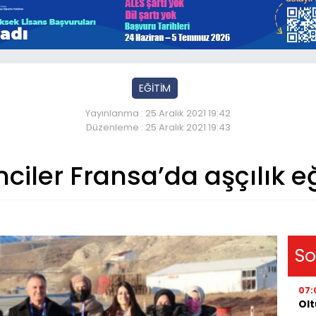
EĞİTİM
Yayınlanma : 25 Aralık 2021 19:42
Düzenleme : 25 Aralık 2021 19:43
nciler Fransa’da aşçılık e
So
07:
Olt