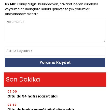
UYARI:
Konuyla ilgisi bulunmayan, hakaret içeren cümleler
veya imalar, inançlara saldırı, şiddete teşvik yorumları
onaylanmamaktadır.
Yorumu Kaydet
Son Dakika
07:00
Oltu'da 54 hafız icazet aldı
06:59
Oltu'da kadın emeği görücüye çıktı