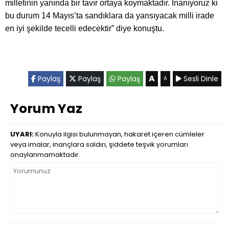
milletinin yanında bir tavır ortaya koymaktadır. İnanıyoruz ki
bu durum 14 Mayıs’ta sandıklara da yansıyacak milli irade
en iyi şekilde tecelli edecektir” diye konuştu.
A
Paylaş
Paylaş
Paylaş
Sesli Dinle
A
Yorum Yaz
UYARI:
Konuyla ilgisi bulunmayan, hakaret içeren cümleler
veya imalar, inançlara saldırı, şiddete teşvik yorumları
onaylanmamaktadır.