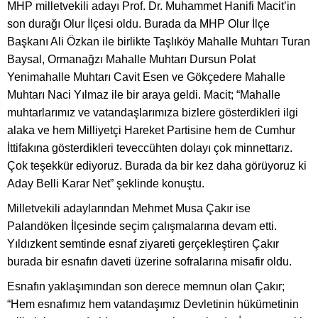
MHP milletvekili adayı Prof. Dr. Muhammet Hanifi Macit’in
son durağı Olur İlçesi oldu. Burada da MHP Olur İlçe
Başkanı Ali Özkan ile birlikte Taşlıköy Mahalle Muhtarı Turan
Baysal, Ormanağzı Mahalle Muhtarı Dursun Polat
Yenimahalle Muhtarı Cavit Esen ve Gökçedere Mahalle
Muhtarı Naci Yılmaz ile bir araya geldi. Macit; “Mahalle
muhtarlarımız ve vatandaşlarımıza bizlere gösterdikleri ilgi
alaka ve hem Milliyetçi Hareket Partisine hem de Cumhur
İttifakına gösterdikleri teveccühten dolayı çok minnettarız.
Çok teşekkür ediyoruz. Burada da bir kez daha görüyoruz ki
Aday Belli Karar Net” şeklinde konuştu.
Milletvekili adaylarından Mehmet Musa Çakır ise
Palandöken İlçesinde seçim çalışmalarına devam etti.
Yıldızkent semtinde esnaf ziyareti gerçekleştiren Çakır
burada bir esnafın daveti üzerine sofralarına misafir oldu.
Esnafın yaklaşımından son derece memnun olan Çakır;
“Hem esnafımız hem vatandaşımız Devletinin hükümetinin