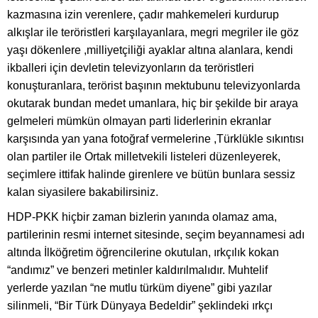
kazmasına izin verenlere, çadır mahkemeleri kurdurup
alkışlar ile teröristleri karşılayanlara, megri megriler ile göz
yaşı dökenlere ,milliyetçiliği ayaklar altına alanlara, kendi
ikballeri için devletin televizyonların da teröristleri
konuşturanlara, terörist başının mektubunu televizyonlarda
okutarak bundan medet umanlara, hiç bir şekilde bir araya
gelmeleri mümkün olmayan parti liderlerinin ekranlar
karşısında yan yana fotoğraf vermelerine ,Türklükle sıkıntısı
olan partiler ile Ortak milletvekili listeleri düzenleyerek,
seçimlere ittifak halinde girenlere ve bütün bunlara sessiz
kalan siyasilere bakabilirsiniz.
HDP-PKK hiçbir zaman bizlerin yanında olamaz ama,
partilerinin resmi internet sitesinde, seçim beyannamesi adı
altında İlköğretim öğrencilerine okutulan, ırkçılık kokan
“andımız” ve benzeri metinler kaldırılmalıdır. Muhtelif
yerlerde yazılan “ne mutlu türküm diyene” gibi yazılar
silinmeli, “Bir Türk Dünyaya Bedeldir” şeklindeki ırkçı