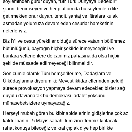
söyleminden gurur duyan, “Bir Türk Dünyaya Bedeldir”
şiarını benimseyen ve her platformda bu söylemleri dile
getirmekten onur duyan, tehdit, şantaj ve iftiralara kulak
asmadan yolumuza devam eden cesurlar hareketinin
neferleriyiz.
Biz İYİ ve cesur yürekliler olduğu sürece vatanın bölünmez
bütünlüğünü, bayrağın hiçbir şekilde inmeyeceğini ve
bunlara yeltenenlere de canımız pahasına da olsa hiçbir
şekilde müsaade edilmeyeceği bilinmelidir.
Son cümle olarak Tüm hemşerilerime, Dadaşlara ve
Ülküdaşlarıma diyorum ki; Mevcut iktidar ellerinden geldiği
sürece provokasyon yapmaya devam edecekler, bizler sağ
duyulu davranarak bu demokrasi, adalet yoksunu
münasebetsizlere uymayacağız.
Herşeyi mübah gören bu kibir abidelerinin gidişlerine çok az
kaldı. İnanın 15 Mayıs sabahı tüm zincirlerimiz kırılacak,
rahat konuşa bileceğiz ve kral çıplak diye hep birlikte