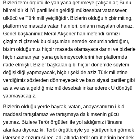
Bizleri terör örgütü ile yan yana getirmeye çalışanlar; Bunu
bilmelidir ki İYİ partililerin geldiği müktesebat vatansever,
ülkücü ve Türk milliyetçiliğidir. Bizlerin olduğu hiçbir miting,
platform ve masada vatan hainleri, onların maşaları olamaz.
Genel başkanımız Meral Akşener hanımefendi kırmızı
çizgimizi çizerek bu oluşumları nerede konumlandırdığını,
bizim olduğumuz hiçbir masada olamayacaklarını ve bizlerle
hiçbir zaman yan yana gelemeyeceklerini her platformda
ifade etmiştir. Bizler başkaları gibi hiçbir dönemde söylem
değişikliği yapmayacak, hiçbir şekilde aziz Türk milletine
verdiğimiz sözlerden dönmeyecek ve bazı siyasi partiler gibi
asla ve asla geldiğimiz müktesebatı inkar ederek U dönüşü
yapmayacağız.
Bizlerin olduğu yerde bayrak, vatan, anayasamızın ilk 4
maddesi tartışılamaz ve tartışmaya da kimsenin gücü
yetmez. Bizlere Terör örgütleri ile yol aldığımız iftirasını
atanlara diyoruz ki; Terör örgütleriyle yol yürüyenleri görmek
isterseniz çözüm süreci adı altında terör örgütlerinin hendek