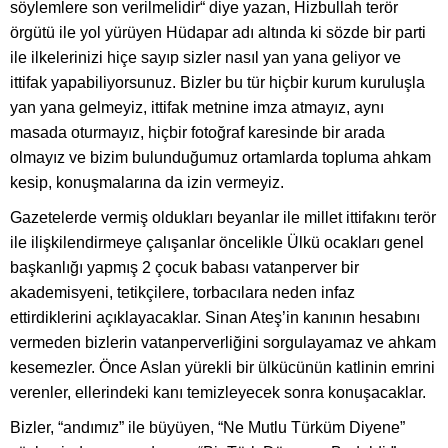
söylemlere son verilmelidir“ diye yazan, Hizbullah terör
örgütü ile yol yürüyen Hüdapar adı altında ki sözde bir parti
ile ilkelerinizi hiçe sayıp sizler nasıl yan yana geliyor ve
ittifak yapabiliyorsunuz. Bizler bu tür hiçbir kurum kuruluşla
yan yana gelmeyiz, ittifak metnine imza atmayız, aynı
masada oturmayız, hiçbir fotoğraf karesinde bir arada
olmayız ve bizim bulunduğumuz ortamlarda topluma ahkam
kesip, konuşmalarına da izin vermeyiz.
Gazetelerde vermiş oldukları beyanlar ile millet ittifakını terör
ile ilişkilendirmeye çalışanlar öncelikle Ülkü ocakları genel
başkanlığı yapmış 2 çocuk babası vatanperver bir
akademisyeni, tetikçilere, torbacılara neden infaz
ettirdiklerini açıklayacaklar. Sinan Ateş’in kanının hesabını
vermeden bizlerin vatanperverliğini sorgulayamaz ve ahkam
kesemezler. Önce Aslan yürekli bir ülkücünün katlinin emrini
verenler, ellerindeki kanı temizleyecek sonra konuşacaklar.
Bizler, “andımız” ile büyüyen, “Ne Mutlu Türküm Diyene”