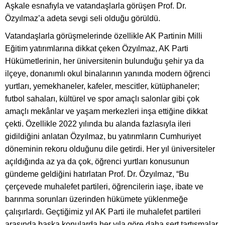
Aşkale esnafıyla ve vatandaşlarla görüşen Prof. Dr.
Özyılmaz’a adeta sevgi seli olduğu görüldü.
Vatandaşlarla görüşmelerinde özellikle AK Partinin Milli
Eğitim yatırımlarına dikkat çeken Özyılmaz, AK Parti
Hükümetlerinin, her üniversitenin bulunduğu şehir ya da
ilçeye, donanımlı okul binalarının yanında modern öğrenci
yurtları, yemekhaneler, kafeler, mescitler, kütüphaneler;
futbol sahaları, kültürel ve spor amaçlı salonlar gibi çok
amaçlı mekânlar ve yaşam merkezleri inşa ettiğine dikkat
çekti. Özellikle 2022 yılında bu alanda fazlasıyla ileri
gidildiğini anlatan Özyılmaz, bu yatırımların Cumhuriyet
döneminin rekoru olduğunu dile getirdi. Her yıl üniversiteler
açıldığında az ya da çok, öğrenci yurtları konusunun
gündeme geldiğini hatırlatan Prof. Dr. Özyılmaz, “Bu
çerçevede muhalefet partileri, öğrencilerin iaşe, ibate ve
barınma sorunları üzerinden hükümete yüklenmeğe
çalışırlardı. Geçtiğimiz yıl AK Parti ile muhalefet partileri
arasında başka konularda her yıla göre daha sert tartışmalar