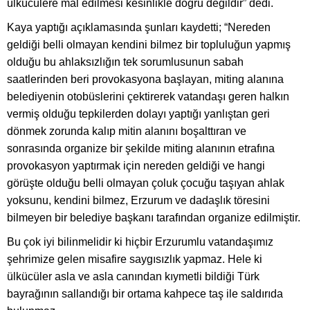
ülkücülere mal edilmesi kesinlikle doğru değildir” dedi.
Kaya yaptığı açıklamasında şunları kaydetti; “Nereden
geldiği belli olmayan kendini bilmez bir topluluğun yapmış
olduğu bu ahlaksızlığın tek sorumlusunun sabah
saatlerinden beri provokasyona başlayan, miting alanına
belediyenin otobüslerini çektirerek vatandaşı geren halkın
vermiş olduğu tepkilerden dolayı yaptığı yanlıştan geri
dönmek zorunda kalıp mitin alanını boşalttıran ve
sonrasında organize bir şekilde miting alanının etrafına
provokasyon yaptırmak için nereden geldiği ve hangi
görüşte olduğu belli olmayan çoluk çocuğu taşıyan ahlak
yoksunu, kendini bilmez, Erzurum ve dadaşlık töresini
bilmeyen bir belediye başkanı tarafından organize edilmiştir.
Bu çok iyi bilinmelidir ki hiçbir Erzurumlu vatandaşımız
şehrimize gelen misafire saygısızlık yapmaz. Hele ki
ülkücüler asla ve asla canından kıymetli bildiği Türk
bayrağının sallandığı bir ortama kahpece taş ile saldırıda