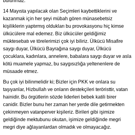
bulunmaz.
14 Mayısta yapılacak olan Seçimleri kaybettiklerini ve
kazanmak için her şeyi mübah gören münasebetsiz
kişiliklerin yaptırmış oldukları bu provokasyonu hiç kimse
ülkücülere mal edemez. Biz ülkücüler geldiğimiz
müktesebatı ve törelerimizi çok iyi biliriz. Ülkücü Misafire
saygı duyar, Ülkücü Bayrağına saygı duyar, Ülkücü
çocuklara, kadınlara, annelere, babalara saygı duyar ve asla
kötü muamele yapmaz, bu saygısızlığa yeltenenlere de
müsaade etmez.
Bu çok iyi bilinmelidir ki; Bizler için PKK ve onlara su
taşıyanlar, Hizbullah ve onların destekçileri teröristtir, vatan
hainidir. Bu örgütlerin sözde liderleri bebek katili birer
canidir. Bizler bunu her zaman her yerde dile getirmekten
çekinmeyen vatanperver kişileriz. Birileri gibi işimize
geldiğinde mektubunu okutan, işimize geldiğinde megri
megri diye ağlayanlardan olmadık ve olmayacağız.