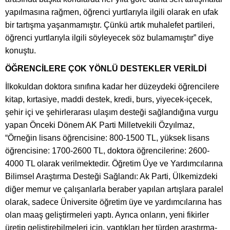
yapılmasına rağmen, öğrenci yurtlarıyla ilgili olarak en ufak
bir tartışma yaşanmamıştır. Çünkü artık muhalefet partileri,
öğrenci yurtlarıyla ilgili söyleyecek söz bulamamıştır” diye
konuştu.
ÖĞRENCİLERE ÇOK YÖNLÜ DESTEKLER VERİLDİ
İlkokuldan doktora sınıfına kadar her düzeydeki öğrencilere
kitap, kırtasiye, maddi destek, kredi, burs, yiyecek-içecek,
şehir içi ve şehirlerarası ulaşım desteği sağlandığına vurgu
yapan Önceki Dönem AK Parti Milletvekili Özyılmaz,
“Örneğin lisans öğrencisine: 800-1500 TL, yüksek lisans
öğrencisine: 1700-2600 TL, doktora öğrencilerine: 2600-
4000 TL olarak verilmektedir. Öğretim Üye ve Yardımcılarına
Bilimsel Araştırma Desteği Sağlandı: Ak Parti, Ülkemizdeki
diğer memur ve çalışanlarla beraber yapılan artışlara paralel
olarak, sadece Üniversite öğretim üye ve yardımcılarına has
olan maaş geliştirmeleri yaptı. Ayrıca onların, yeni fikirler
üretip geliştirebilmeleri için, yaptıkları her türden araştırma-