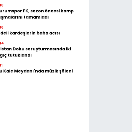
38
urumspor FK, sezon öncesi kamp
ışmalarını tamamladı
36
deli kardeşlerin baba acısı
34
istan Doku soruşturmasında iki
gıç tutuklandı
31
u Kale Meydanı'nda müzik şöleni