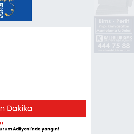
n Dakika
41
urum Adliyesi’nde yangın!