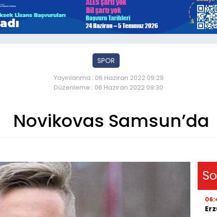
SPOR
Yayınlanma : 06 Haziran 2022 09:29
Düzenleme : 06 Haziran 2022 09:30
Novikovas Samsun’da
So
06:
Erz