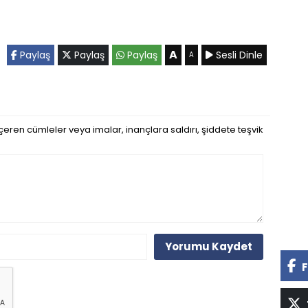
A
Paylaş
Paylaş
Paylaş
Sesli Dinle
A
eren cümleler veya imalar, inançlara saldırı, şiddete teşvik
Yorumu Kaydet
F