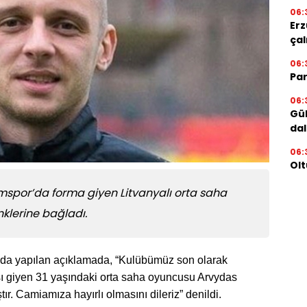
06:
Erz
çal
06:
Par
06:
Gül
dal
06:
Olt
spor’da forma giyen Litvanyalı orta saha
klerine bağladı.
da yapılan açıklamada, “Kulübümüz son olarak
ı giyen 31 yaşındaki orta saha oyuncusu Arvydas
ır. Camiamıza hayırlı olmasını dileriz” denildi.