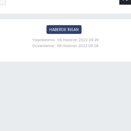
HABERDE İNSAN
Yayınlanma : 06 Haziran 2022 09:26
Düzenleme : 06 Haziran 2022 09:28
lisin ismi kütüphanede 
So
06:
Er
06: