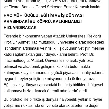
Müdürü Abdulkadir Mutlu, 2. OSB Müdürü Fırat Karakaya
ve Ticaret Borsası Genel Sekreteri Ensar Korucuk katıldı.
HACIMÜFTÜOĞLU: EĞİTİM VE İŞ DÜNYASI
ARASINDAKİ BU KÖPRÜ, KALKINMAMIZI
HIZLANDIRACAK
Törende bir konuşma yapan Atatürk Üniversitesi Rektörü
Prof. Dr. Ahmet Hacımüftüoğlu, üniversite olarak bölgedeki
istihdamın artırılması ve nitelikli iş gücünün yetiştirilmesine
katkı sağlamaktan gurur duyduklarını belirtti. Prof. Dr.
Hacımüftüoğlu: “Atatürk Üniversitesi olarak, yalnızca
bilimsel ve akademik gelişime katkıda bulunmakla
kalmıyoruz; aynı zamanda iş gücü piyasasının ihtiyaçlarına
uygun bireyler yetiştirme misyonunu da üstleniyoruz.
Eğitim ve iş dünyası arasındaki bu tür iş birlikleri, bölgesel
kalkınmayı hızlandıracak önemli adımlardır” dedi.
Bu protokol ile birlikte iş dünyasına yönelik yetkin bireyler
yetiştirme noktasında üniversite olarak üzerlerine düşen