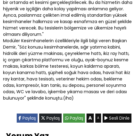
bir ortamda et kesimi gerçekleştirilecek. Bu da hizmetin daha
hijyenik ve işçiliğin daha kolay yapılması anlamına geliyor.
Ayrıca, paslanmaz çelikten imal edilmiş standartları yüksek
kesimhaneler halkımıza ve kasap esnafımıza en güzel şekilde
hizmet verecek. Bu tesislerin bölgemize ve ülkemize hayırlı
olmasını diliyorum."
Modüler Kesimhanelerin özellikleriyle ilgili bilgi veren Başkan
Demir, "Söz konusu kesimhanelerde, sığır yatırma kabini,
hidrolik deri yüzme makinası, çeyrekleme hattı, ikiz ray hattı,
iç organ çıkartma platformu ve oluğu, ayak-boynuz kesme
makası, karkas bölme testeresi, koyun kaldırma aparatı,
koyun kanama hattı, şüpheli soğuk hava odası, havai hat ikiz
ray kantar, hava tesisatı, veteriner hekim odası, bekleme
odası, kompresör, kan tankı, su deposu, personel soyunma
odası, WC ve lavabo, işkembe yıkama masası ve deri odası
bulunuyor" şeklinde konuştu.(iha)
A
Paylaş
Paylaş
Paylaş
Sesli Dinle
A
Yorum Yaz