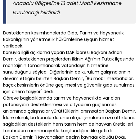
Anadolu Bölgesi'ne 13 adet Mobil Kesimhane
kurulacağı bildirildi.
Desteklenen kesimhanelerde Gıda, Tarım ve Hayvancılık
Bakanlığı'nın yönetmelik hükümlerine uygun hizmet
verilecek.
Konuyla ilgili açıklama yapan DAP İdaresi Başkanı Adnan
Demir, desteklenen projelerden ilkinin Ağrı'nın Tutak ilçesinde
montajının tamamlanarak vatandaşın hizmetine
sunulduğunu söyledi. Diğerlerinin de kurulum çalışmalarının
devam ettiğini belirten Başkan Demir, "Bu mobil mezbahalar,
kaçak kesimlerin önüne geçilmesi ve güvenilir gıda sunulması
için önem taşıyor" dedi.
Göreve başladıklarında tarım ve hayvancılıkta var olan
potansiyelin desteklenmesi ve altyapının güçlenmesi
anlamında çalışmalar yürüttüklerini anımsatan Başkan Demir,
İdare olarak, bu konularda önemli çalışmalara imza attıklarını,
sağladıkları desteklerin hem tarım hem de hayvan üreticileri
tarafından memnuniyetle karşılandığını dile getirdi.
Başkan Demir, "Hayvancılığın geçim kaynağı olduğu Doğu