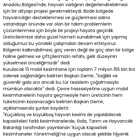
Anadolu Bölgesi'nde, hayvan varlığının değerlendirebilmesi
için bir altyapı projesi gerekmekteydi. Bizde bölgede
hayvancılığın desteklenmesi ve güçlenmesi adına
vatandaşın önünde var olan bir takım problemlerin
çözümlenmesi için böyle bir projeyi hayata geçirdik.
Üreticilerimize daha güzel hizmeti sunabilmek için yapmış
olduğumuz bu yöndeki çalışmaları devam ettiriyoruz.
Bölgenin kalkınabilmesi, göç veren değil de göç alan bir bölge
haline gelmesi ve çiftçilerimizin refahı, gelir düzeyinin
yükselmesi önceliğimizdir" dedi.
Kurulacak 13 mobil kesimhane için toplam 7 milyon 155 bin lira
ödenek sağlandığını belirten Başkan Demir, "Sağlıklı ve
güvenilir gıda arzı ancak bu tür tesislerin çoğalmasıyla
mümkün olacaktır" dedi. Çevre hassasiyetine uygun mobil
kesimhanelerin hayata geçmesiyle hem üreticinin hem
tüketicinin kazanacağını belirten Başkan Demir,
açıklamasında şunları kaydetti:
"Küçükbaş ve büyükbaş hayvan kesimi de yapılabilecek
kapasiteleri farklı kesimhanelerde, Gıda, Tarım ve Hayvancılık
Bakanlığı tarafından yayınlanan 'Küçük Kapasiteli
Kesimhaneler Yönetmeliği'ne uygun olacak şekilde hijyenik