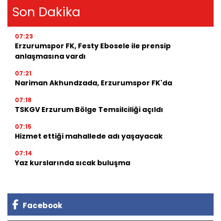
Son Dakika
07:23
Erzurumspor FK, Festy Ebosele ile prensip
anlaşmasına vardı
07:21
Nariman Akhundzada, Erzurumspor FK'da
07:18
TSKGV Erzurum Bölge Temsilciliği açıldı
07:15
Hizmet ettiği mahallede adı yaşayacak
07:14
Yaz kurslarında sıcak buluşma
Facebook