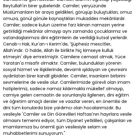
Beytullah'ın birer şubeleridir. Camiler; yeryüzünde
Müslümanların bir araya geldikleri, görüşüp buluştukları, omuz
omuza, gönül gönüle kaynaştıkları mukaddes mekânlardır.
Camiler; sadece kulun üzerine farz kılınan namazın yerine
getirildiği mekânlar olmayıp aynı zamanda çocuklarımız ve
vatandaşlarımıza dini eğitimlerin de verildiği kutsal yerlerdir.
Cenab-ı Hak, Kur'an-ı Kerim'de, 'Şüphesiz mescitler,
Allah'ındır. O halde, Allah ile birlikte hiç kimseye kulluk
etmeyin' diye emretmiştir. Camilere cemaat olmak, Yüce
Yaratan'a misafir olmaktır. Camiler, bulundukları yörenin
sosyal hizmet ve ilişkilerinde, devamlı ışıldayan ve çevresini
aydınlatan birer kandil gibidirler. Camiler, insanların birbirini
sevmelerine de vesile olur. Camilerimizde görevli olan imam
hatiplerimiz, sadece namaz kıldırmakla mükellef olmayıp,
camiye gelen cemaatin de sorunlarıyla ilgilenen, dini eğitim
ve öğretim amaçlı dersler ve vaazlar veren, en önemlisi de
dini tüm konularda bize yardımcı olan hocalarımızdır. Bu
vesileyle 'Camiler ve Din Görevlileri Haftası'nın hayırlara vesile
olmasını temenni ediyor, tüm Diyanet yetkilileri, çalışanları ve
imamlarımıza bu önemli gün vesilesiyle selam ve
muhabbetlerimi sunuyorum."