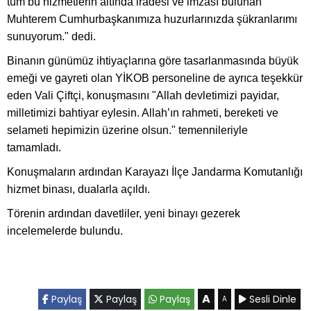
tüm bu hizmetlerin altında iradesi ve imzası bulunan
Muhterem Cumhurbaşkanımıza huzurlarınızda şükranlarımı
sunuyorum." dedi.
Binanın günümüz ihtiyaçlarına göre tasarlanmasında büyük
emeği ve gayreti olan YİKOB personeline de ayrıca teşekkür
eden Vali Çiftçi, konuşmasını "Allah devletimizi payidar,
milletimizi bahtiyar eylesin. Allah’ın rahmeti, bereketi ve
selameti hepimizin üzerine olsun." temennileriyle
tamamladı.
Konuşmaların ardından Karayazı İlçe Jandarma Komutanlığı
hizmet binası, dualarla açıldı.
Törenin ardından davetliler, yeni binayı gezerek
incelemelerde bulundu.
A
Paylaş
Paylaş
Paylaş
Sesli Dinle
A