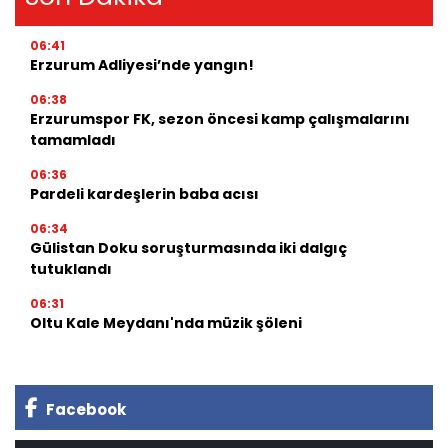
06:41
Erzurum Adliyesi’nde yangın!
06:38
Erzurumspor FK, sezon öncesi kamp çalışmalarını
tamamladı
06:36
Pardeli kardeşlerin baba acısı
06:34
Gülistan Doku soruşturmasında iki dalgıç
tutuklandı
06:31
Oltu Kale Meydanı'nda müzik şöleni
Facebook