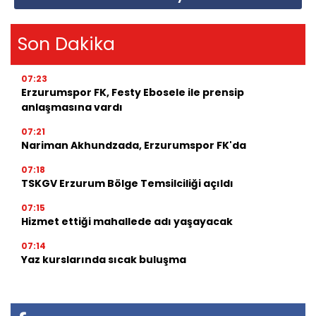
Son Dakika
07:23
Erzurumspor FK, Festy Ebosele ile prensip
anlaşmasına vardı
07:21
Nariman Akhundzada, Erzurumspor FK'da
07:18
TSKGV Erzurum Bölge Temsilciliği açıldı
07:15
Hizmet ettiği mahallede adı yaşayacak
07:14
Yaz kurslarında sıcak buluşma