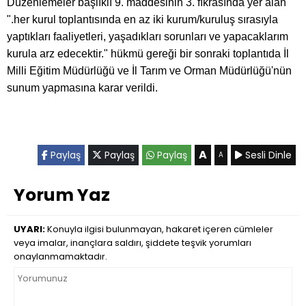
Düzenlemeler başlıklı 9. maddesinin 3. fıkrasında yer alan
".her kurul toplantısında en az iki kurum/kuruluş sırasıyla
yaptıkları faaliyetleri, yaşadıkları sorunları ve yapacaklarım
kurula arz edecektir." hükmü gereği bir sonraki toplantıda İl
Milli Eğitim Müdürlüğü ve İl Tarım ve Orman Müdürlüğü'nün
sunum yapmasına karar verildi.
A
Paylaş
Paylaş
Paylaş
Sesli Dinle
A
Yorum Yaz
UYARI:
Konuyla ilgisi bulunmayan, hakaret içeren cümleler
veya imalar, inançlara saldırı, şiddete teşvik yorumları
onaylanmamaktadır.