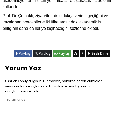
akademisyenlerimiz için yeni fırsatlar oluşturacak" ifadelerini
kullandı.
Prof. Dr. Çomaklı, ziyaretlerinin oldukça verimli geçtiğini ve
imzalanan protokollerle iki ülke arasındaki akademik iş
birliğinin daha da ileriye taşınacağını sözlerine ekledi.
A
Paylaş
Paylaş
Paylaş
Sesli Dinle
A
Yorum Yaz
UYARI:
Konuyla ilgisi bulunmayan, hakaret içeren cümleler
veya imalar, inançlara saldırı, şiddete teşvik yorumları
onaylanmamaktadır.