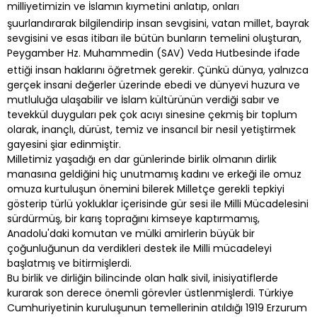
milliyetimizin ve İslamın kıymetini anlatıp, onları
şuurlandırarak bilgilendirip insan sevgisini, vatan millet, bayrak
sevgisini ve esas itibarı ile bütün bunların temelini oluşturan,
Peygamber Hz. Muhammedin (SAV) Veda Hutbesinde ifade
ettiği insan haklarını öğretmek gerekir. Çünkü dünya, yalnızca
gerçek insani değerler üzerinde ebedi ve dünyevi huzura ve
mutluluğa ulaşabilir ve İslam kültürünün verdiği sabır ve
tevekkül duyguları pek çok acıyı sinesine çekmiş bir toplum
olarak, inançlı, dürüst, temiz ve insancıl bir nesil yetiştirmek
gayesini şiar edinmiştir.
Milletimiz yaşadığı en dar günlerinde birlik olmanın dirlik
manasına geldiğini hiç unutmamış kadını ve erkeği ile omuz
omuza kurtuluşun önemini bilerek Milletçe gerekli tepkiyi
gösterip türlü yokluklar içerisinde gür sesi ile Milli Mücadelesini
sürdürmüş, bir karış toprağını kimseye kaptırmamış,
Anadolu'daki komutan ve mülki amirlerin büyük bir
çoğunluğunun da verdikleri destek ile Milli mücadeleyi
başlatmış ve bitirmişlerdi.
Bu birlik ve dirliğin bilincinde olan halk sivil, inisiyatiflerde
kurarak son derece önemli görevler üstlenmişlerdi. Türkiye
Cumhuriyetinin kuruluşunun temellerinin atıldığı 1919 Erzurum