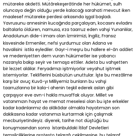
mütareke akdetti. Mütârekeşerâtinde her hükümet, sulh
oluncaya değin olduğu yerde kalacağı sarahati mevcut iken
maalesef mütareke perdesi arkasında işgal başladı.
Yavrusunu annesinin kucağında parçalayan, kocasını evladını
baltalarla öldüren, namusa, ırza taarruz eden vahşi Yunanlılar,
Anadolunun dide-i imanı olan İzmirimizi, İngiliz, Fransız
kisvesinde Ermeniler, nefsi yurdumuz olan Adana ve
havalisini istila eylediler. Gayr-i meşru bu hallere el-ân adâlet
ve medeniyetten dem vuran hükümetler ise yabancı
nazarıyla bakıp seyir ve temaşa ettiler. Adeta bu vahşetten
bir lezzet aldılar. Feryadımızı işitmiyorlar veyahut işitmek
istemiyorlar. Tekliflerini büsbütün unuttular. İşte bu mezâlime
karşı bir avuç Kuvâ-yı Milliyemiz bunların bu vahşi
taarruzlarına bir kala-i ahenin teşkil ederek aslan gibi
çarpışıyor eve avn-i hakla muvaffak oluyor. Millet ve
vatanımızın hayat ve memat meselesi olan bu işte erkekler
kadar kadınlarımız da alâkâdar olmakla hayatımızın son
dakikasına kadar vatanımızı kurtarmak için çalışmak
mecburiyetindeyiz. diyerek, tarihe not düştüğü bu
konuşmasından sonra İstanbuldaki İtilaf Devletleri
temsilciliklerine protesto telgrafı çekilmesine, bu telgraf