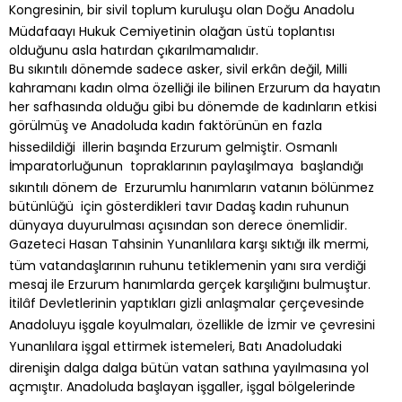
Kongresinin, bir sivil toplum kuruluşu olan Doğu Anadolu
Müdafaayı Hukuk Cemiyetinin olağan üstü toplantısı
olduğunu asla hatırdan çıkarılmamalıdır.
Bu sıkıntılı dönemde sadece asker, sivil erkân değil, Milli
kahramanı kadın olma özelliği ile bilinen Erzurum da hayatın
her safhasında olduğu gibi bu dönemde de kadınların etkisi
görülmüş ve Anadoluda kadın faktörünün en fazla
hissedildiği illerin başında Erzurum gelmiştir. Osmanlı
İmparatorluğunun topraklarının paylaşılmaya başlandığı
sıkıntılı dönem de Erzurumlu hanımların vatanın bölünmez
bütünlüğü için gösterdikleri tavır Dadaş kadın ruhunun
dünyaya duyurulması açısından son derece önemlidir.
Gazeteci Hasan Tahsinin Yunanlılara karşı sıktığı ilk mermi,
tüm vatandaşlarının ruhunu tetiklemenin yanı sıra verdiği
mesaj ile Erzurum hanımlarda gerçek karşılığını bulmuştur.
İtilâf Devletlerinin yaptıkları gizli anlaşmalar çerçevesinde
Anadoluyu işgale koyulmaları, özellikle de İzmir ve çevresini
Yunanlılara işgal ettirmek istemeleri, Batı Anadoludaki
direnişin dalga dalga bütün vatan sathına yayılmasına yol
açmıştır. Anadoluda başlayan işgaller, işgal bölgelerinde