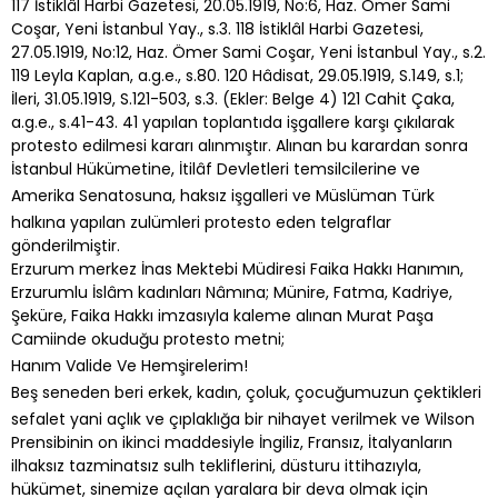
117 İstiklâl Harbi Gazetesi, 20.05.1919, No:6, Haz. Ömer Sami
Coşar, Yeni İstanbul Yay., s.3. 118 İstiklâl Harbi Gazetesi,
27.05.1919, No:12, Haz. Ömer Sami Coşar, Yeni İstanbul Yay., s.2.
119 Leyla Kaplan, a.g.e., s.80. 120 Hâdisat, 29.05.1919, S.149, s.1;
İleri, 31.05.1919, S.121-503, s.3. (Ekler: Belge 4) 121 Cahit Çaka,
a.g.e., s.41-43. 41 yapılan toplantıda işgallere karşı çıkılarak
protesto edilmesi kararı alınmıştır. Alınan bu karardan sonra
İstanbul Hükümetine, İtilâf Devletleri temsilcilerine ve
Amerika Senatosuna, haksız işgalleri ve Müslüman Türk
halkına yapılan zulümleri protesto eden telgraflar
gönderilmiştir.
Erzurum merkez İnas Mektebi Müdiresi Faika Hakkı Hanımın,
Erzurumlu İslâm kadınları Nâmına; Münire, Fatma, Kadriye,
Şeküre, Faika Hakkı imzasıyla kaleme alınan Murat Paşa
Camiinde okuduğu protesto metni;
Hanım Valide Ve Hemşirelerim!
Beş seneden beri erkek, kadın, çoluk, çocuğumuzun çektikleri
sefalet yani açlık ve çıplaklığa bir nihayet verilmek ve Wilson
Prensibinin on ikinci maddesiyle İngiliz, Fransız, İtalyanların
ilhaksız tazminatsız sulh tekliflerini, düsturu ittihazıyla,
hükümet, sinemize açılan yaralara bir deva olmak için