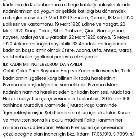
kadınının da Kızılcahamam mitinge katıldığı anlaşılmaktadır.
Kadınlarımızın da yoğun bir şekilde katıldığı bu dönemdeki
mitingler arasında 17 Mart 1920 Erzurum, Çorum, 18 Mart 1920
Balıkesir ve Kastamonu, 19 Mart 1920 Edirne ve Yozgat, 20
Mart 1920 Sinop, Tokat, Bitlis, Trabzon, Çine, Gümüşhane,
Kayseri, Malatya ve Diyarbakır, 22 Mart 1920 Konya, 15 Mayıs
1920 Ankara mitingleri sayılabilir.133 Anadolu mitinglerinde
kadınlar, başta İzmir olmak üzere, Adana, Urfa, Antep, Maraş
ve İstanbulun işgallerini protesto etmişlerdir.
İLK KADIN MİTİNGİ ERZURUM DA YAPILDI
Cahit Çaka Tarih Boyunca Harp ve Kadın adlı eserinde, Türk
kadınlarının işgallere karşı bilinen ilk toplu hareketinin
Erzurumda başladığını ileri sürmektedir. Erzurum İslâm
Kadınları namına hareket eden bir kadın komitesi, Müdafaa-i
Hukuk faaliyetleri çerçevesinde ilk toplantısını 29 Kasım 1919
tarihinde Muradiye Camiinde ( Murat Paşa Camiinde
)gerçekleştirmiştir. Şehitlerimizin ruhları için okutulan Kuran
ve mevlitten sonra kız okulu müdiresi Faika Hanımın her
milletin mukadderatının Wilson Prensipleri çerçevesinde
çözüleceğine olan inancı için bkz. İkdam, 17.05.1919, S.7999, s.1.