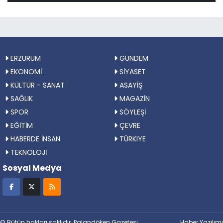
ERZURUM
GÜNDEM
EKONOMİ
SİYASET
KÜLTÜR - SANAT
ASAYİŞ
SAĞLIK
MAGAZİN
SPOR
SÖYLEŞİ
EĞİTİM
ÇEVRE
HABERDE İNSAN
TÜRKIYE
TEKNOLOJİ
Sosyal Medya
© Bütün hakları saklıdır. Palandöken Gazetesi
Haber Yazılımı