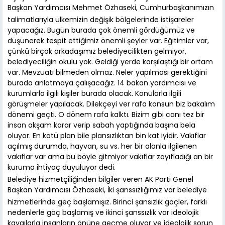
Başkan Yardımcısı Mehmet Özhaseki, Cumhurbaşkanımızın
talimatlarıyla ülkemizin değişik bölgelerinde istişareler
yapacağız. Bugün burada çok önemli gördüğümüz ve
düşünerek tespit ettiğimiz önemli şeyler var. Eğitimler var,
çünkü birçok arkadaşımız belediyecilikten gelmiyor,
belediyeciliğin okulu yok. Geldiği yerde karşılaştığı bir ortam
var. Mevzuatı bilmeden olmaz. Neler yapılması gerektiğini
burada anlatmaya çalışacağız. 14 bakan yardımcısı ve
kurumlarla ilgili kişiler burada olacak. Konularla ilgili
görüşmeler yapılacak. Dilekçeyi ver rafa konsun biz bakalım
dönemi geçti. O dönem rafa kalktı. Bizim gibi canı tez bir
insan akşam karar verip sabah yaptığında başına bela
oluyor. En kötü plan bile plansızlıktan bin kat iyidir. Vakıflar
açılmış durumda, hayvan, su vs. her bir alanla ilgilenen
vakıflar var ama bu böyle gitmiyor vakıflar zayıfladığı an bir
kuruma ihtiyaç duyuluyor dedi.
Belediye hizmetçiliğinden bilgiler veren AK Parti Genel
Başkan Yardımcısı Özhaseki, İki şanssızlığımız var belediye
hizmetlerinde geç başlamışız. Birinci şansızlık göçler, farklı
nedenlerle göç başlamış ve ikinci şanssızlık var ideolojik
kaygılarla insanların önüne geçme oluyor ve ideolojik sorun