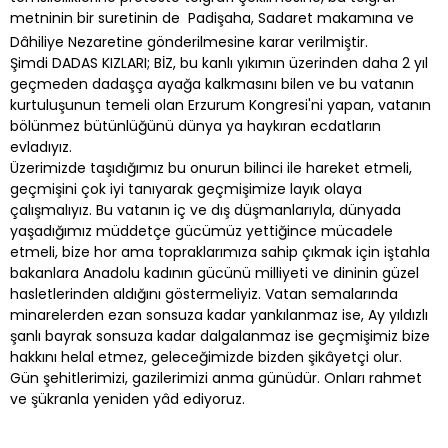
metninin bir suretinin de Padişaha, Sadaret makamına ve
Dâhiliye Nezaretine gönderilmesine karar verilmiştir.
Şimdi DADAS KIZLARI; BİZ, bu kanlı yıkımın üzerinden daha 2 yıl
geçmeden dadaşça ayağa kalkmasını bilen ve bu vatanın
kurtuluşunun temeli olan Erzurum Kongresi'ni yapan, vatanın
bölünmez bütünlüğünü dünya ya haykıran ecdatların
evladıyız.
Üzerimizde taşıdığımız bu onurun bilinci ile hareket etmeli,
geçmişini çok iyi tanıyarak geçmişimize layık olaya
çalışmalıyız. Bu vatanın iç ve dış düşmanlarıyla, dünyada
yaşadığımız müddetçe gücümüz yettiğince mücadele
etmeli, bize hor ama topraklarımıza sahip çıkmak için iştahla
bakanlara Anadolu kadının gücünü milliyeti ve dininin güzel
hasletlerinden aldığını göstermeliyiz. Vatan semalarında
minarelerden ezan sonsuza kadar yankılanmaz ise, Ay yıldızlı
şanlı bayrak sonsuza kadar dalgalanmaz ise geçmişimiz bize
hakkını helal etmez, geleceğimizde bizden şikâyetçi olur.
Gün şehitlerimizi, gazilerimizi anma günüdür. Onları rahmet
ve şükranla yeniden yâd ediyoruz.