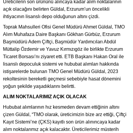
Üreticilerin son ürününü alıncaya kadar alım noktalarının
açık olacağını belirten Güldal, Erzurum’un öncelikli
ihtiyacının lisanslı depo olduğunun altını çizdi.
Toprak Mahsulleri Ofisi Genel Müdürü Ahmet Güldal, TMO
Alım Muhafaza Daire Başkanı Gökhan Gürbüz, Erzurum
Başmüdürü Adem Çiftçi, Başmüdür Yardımcıları Abdül
Müttalip Özdemir ve Yavuz Kırmızıgöz ile birlikte Erzurum
Ticaret Borsası’nı ziyaret etti. ETB Başkanı Hakan Oral ile
lisanslı depoculuk sistemi ve hububat alımları hakkında
istişarelerde bulunan TMO Genel Müdürü Güldal, 2023
rekoltesinin bereketli geçmesi sebebiyle hasat dönemini
yoğun şekilde yaşadıklarını belirtti.
ALIM NOKTALARIMIZ AÇIK OLACAK
Hububat alımlarının hız kesmeden devam ettiğinin altını
çizen Güldal, “TMO olarak, üreticimizin bize arz ettiği, Çiftçi
Kayıt Sistemi’ne (ÇKS) kayıtlı son ürün alınıncaya kadar
alım noktalarımız açık kalacaktır. Üreticilerimiz müsterih