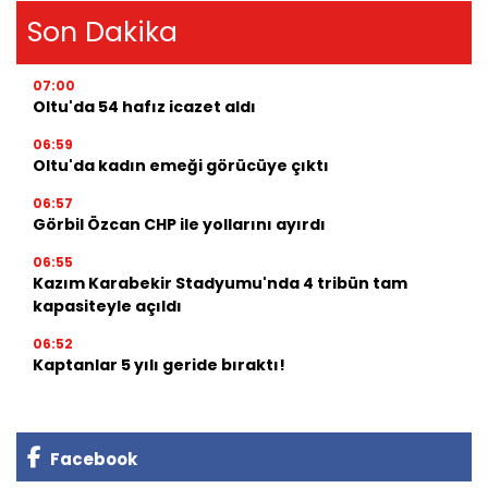
Son Dakika
07:00
Oltu'da 54 hafız icazet aldı
06:59
Oltu'da kadın emeği görücüye çıktı
06:57
Görbil Özcan CHP ile yollarını ayırdı
06:55
Kazım Karabekir Stadyumu'nda 4 tribün tam
kapasiteyle açıldı
06:52
Kaptanlar 5 yılı geride bıraktı!
Facebook