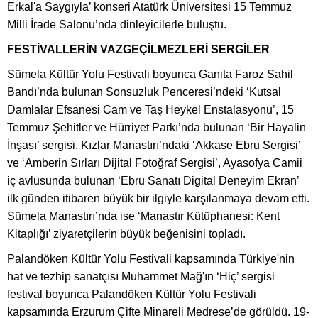
Erkal'a Saygıyla’ konseri Atatürk Üniversitesi 15 Temmuz
Milli İrade Salonu’nda dinleyicilerle buluştu.
FESTİVALLERİN VAZGEÇİLMEZLERİ SERGİLER
Sümela Kültür Yolu Festivali boyunca Ganita Faroz Sahil
Bandı’nda bulunan Sonsuzluk Penceresi’ndeki ‘Kutsal
Damlalar Efsanesi Cam ve Taş Heykel Enstalasyonu’, 15
Temmuz Şehitler ve Hürriyet Parkı’nda bulunan ‘Bir Hayalin
İnşası’ sergisi, Kızlar Manastırı’ndaki ‘Akkase Ebru Sergisi’
ve ‘Amberin Sırları Dijital Fotoğraf Sergisi’, Ayasofya Camii
iç avlusunda bulunan ‘Ebru Sanatı Digital Deneyim Ekran’
ilk günden itibaren büyük bir ilgiyle karşılanmaya devam etti.
Sümela Manastırı’nda ise ‘Manastır Kütüphanesi: Kent
Kitaplığı’ ziyaretçilerin büyük beğenisini topladı.
Palandöken Kültür Yolu Festivali kapsamında Türkiye'nin
hat ve tezhip sanatçısı Muhammet Mağ'ın ‘Hiç’ sergisi
festival boyunca Palandöken Kültür Yolu Festivali
kapsamında Erzurum Çifte Minareli Medrese’de görüldü. 19-