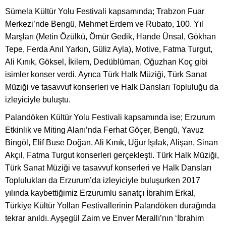
Sümela Kültür Yolu Festivali kapsamında; Trabzon Fuar
Merkezi’nde Bengü, Mehmet Erdem ve Rubato, 100. Yıl
Marşları (Metin Özülkü, Ömür Gedik, Hande Ünsal, Gökhan
Tepe, Ferda Anıl Yarkın, Güliz Ayla), Motive, Fatma Turgut,
Ali Kınık, Göksel, İkilem, Dedüblüman, Oğuzhan Koç gibi
isimler konser verdi. Ayrıca Türk Halk Müziği, Türk Sanat
Müziği ve tasavvuf konserleri ve Halk Dansları Topluluğu da
izleyiciyle buluştu.
Palandöken Kültür Yolu Festivali kapsamında ise; Erzurum
Etkinlik ve Miting Alanı’nda Ferhat Göçer, Bengü, Yavuz
Bingöl, Elif Buse Doğan, Ali Kınık, Uğur Işılak, Alişan, Sinan
Akçıl, Fatma Turgut konserleri gerçekleşti. Türk Halk Müziği,
Türk Sanat Müziği ve tasavvuf konserleri ve Halk Dansları
Toplulukları da Erzurum’da izleyiciyle buluşurken 2017
yılında kaybettiğimiz Erzurumlu sanatçı İbrahim Erkal,
Türkiye Kültür Yolları Festivallerinin Palandöken durağında
tekrar anıldı. Ayşegül Zaim ve Enver Merallı’nın ‘İbrahim