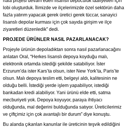
hala projesi devam eden lisanslı depoculuk faaliyetleri için
lobi oluşturduk. İlimizde ve ilçelerimizde özel sektörün daha
fazla yatırım yapacak gerek üretici gerek tüccar, sanayici
lisanslı depolar kurması için çok sayıda girişim ve ilçe
ziyaretleri düzenledik” dedi.
PROJEDE ÜRÜNLER NASIL PAZARLANACAK?
Projeyle ürünün depoladıktan sonra nasıl pazarlanacağını
anlatan Oral, “Herkes lisanslı depoya koyduğu malı,
elektronik ortamda istediği şekilde satabiliyor. İster
Erzurum’da ister Kars’ta olsun, ister New York’ta, Paris’te
olsun. Malı depoya teslim etti, belgeyi aldı, kalitesinin ne
olduğu belli. İstediği yerde işlem yapabiliyor, istediği
bankadan kredi alabiliyor. Yani ürünü elde etti, satma
mecburiyeti yok. Depoya koyuyor, paraya ihtiyacı
olduğunda, mal değerini bulduğunda satıyor. Üreticilerimiz
ve çiftçimiz için çok avantajlı bir durum” diye konuştu.
Bu alanda çıkarılan kanunlar ile üreticinin teşvik edildiğini