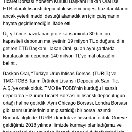
Ticaret Borsası Yönetim Kurulu Başkanı Hakan Oral ise,
ETB olarak lisanslı depoculuk sistemi projesi hazırladıklarını
ancak yeterli maddi desteği alamadıkları için çalışmanın
hayata geçirilemediğini ifade etti.
Üç yıl önce hazırlanan proje kapsamında 30 bin ton
kapasiteli deponun maliyetinin 19 milyon TL olduğunu dile
getiren ETB Başkanı Hakan Oral, şu an aynı şartlarda
kurulacak bir deponun 140 milyon TL’ye mâl olacağını
belirtti.
Başkan Oral, “Türkiye Ürün İhtisas Borsası (TÜRİB) ve
TMO-TOBB Tarım Ürünleri Lisanslı Depoculuk San. Tic.
A.Ş.’ye ortak olduk. TMO ile TOBB’nin kurduğu lisanslı
depolarda Erzurum Ticaret Borsası’nı lisanslı depoculuğun
ortağı haline getirdik. Aynı Chicago Borsası, Londra Borsası
gibi tarım ürünlerinin alınıp satıldığı bir borsa lazımdı.
Bununla ilgili de TURİB’i kurduk ve hissedarı olduk. Göreve
geldiğimiz 2018 yılında ilimizde kurmayı planladığımız ve