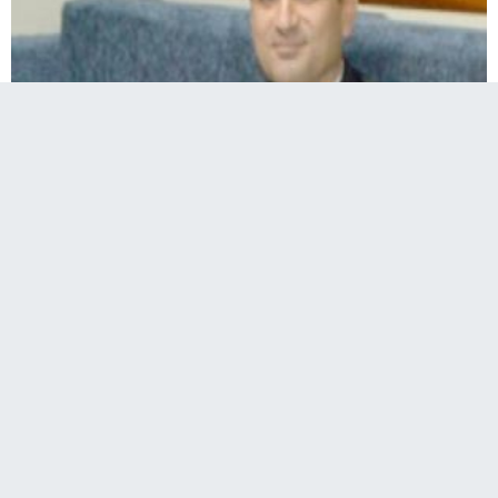
Balıkesir'de FETÖ soruşturması kapsamında
gözaltına alınan eski Erdek Mayın Filo Komutanı
Tuğamiral Gökhan Polat, tutuklanarak
cezaevine gönderildi.
Balıkesir Cumhuriyet Başsavcılığı tarafından terör örgütü
yöneticisi olmak suçundan hakkında gözaltı kararı verilen eski