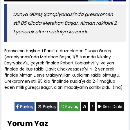
Dünya Güreş Şampiyonası'nda grekoromen
stil 85 kiloda Metehan Başar, Alman rakibini 2-
1 yenerek altın madalya kazandı.
Fransa'nın başkenti Paris'te düzenlenen Dünya Güreş
Şampiyonası'nda Metehan Başar, 1/8 turunda Nikolay
Bayryakov'u, çeyrek finalde Robert Kobiashvili'yi ve yarı
finalde de Rus rakibi Davit Chakvetadze'yi 4-2 yenerek
finalde Alman Denis Maksymilian Kudla'nın rakibi olmuştu.
Grekoromen stil 85 kilo finalinde Kudla'yı da 2-1 mağlup
eden milli güreşçi Başar, altın madalyanın sahibi oldu. (iha)
A
Paylaş
Paylaş
Paylaş
Sesli Dinle
A
Yorum Yaz