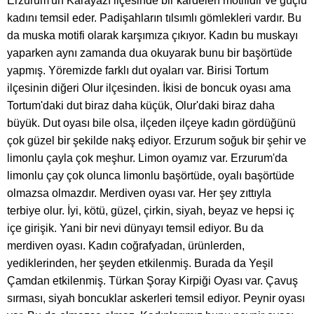
Erzurum'un Karayazı ilçesinde bir kardelen motifidir ve güçlü
kadını temsil eder. Padişahların tılsımlı gömlekleri vardır. Bu
da muska motifi olarak karşımıza çıkıyor. Kadın bu muskayı
yaparken aynı zamanda dua okuyarak bunu bir başörtüde
yapmış. Yöremizde farklı dut oyaları var. Birisi Tortum
ilçesinin diğeri Olur ilçesinden. İkisi de boncuk oyası ama
Tortum'daki dut biraz daha küçük, Olur'daki biraz daha
büyük. Dut oyası bile olsa, ilçeden ilçeye kadın gördüğünü
çok güzel bir şekilde nakş ediyor. Erzurum soğuk bir şehir ve
limonlu çayla çok meşhur. Limon oyamız var. Erzurum'da
limonlu çay çok olunca limonlu başörtüde, oyalı başörtüde
olmazsa olmazdır. Merdiven oyası var. Her şey zıttıyla
terbiye olur. İyi, kötü, güzel, çirkin, siyah, beyaz ve hepsi iç
içe girişik. Yani bir nevi dünyayı temsil ediyor. Bu da
merdiven oyası. Kadın coğrafyadan, ürünlerden,
yediklerinden, her şeyden etkilenmiş. Burada da Yeşil
Çamdan etkilenmiş. Türkan Şoray Kirpiği Oyası var. Çavuş
sırması, siyah boncuklar askerleri temsil ediyor. Peynir oyası