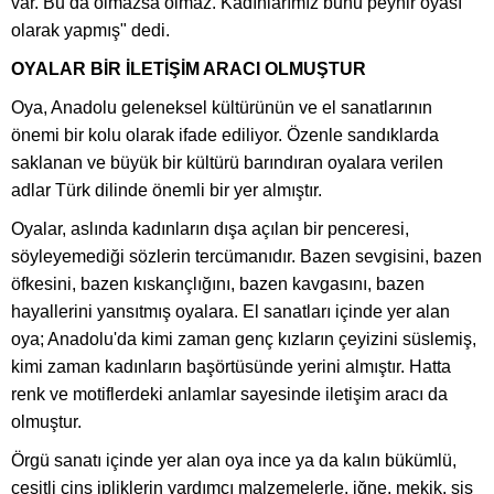
var. Bu da olmazsa olmaz. Kadınlarımız bunu peynir oyası
olarak yapmış" dedi.
OYALAR BİR İLETİŞİM ARACI OLMUŞTUR
Oya, Anadolu geleneksel kültürünün ve el sanatlarının
önemi bir kolu olarak ifade ediliyor. Özenle sandıklarda
saklanan ve büyük bir kültürü barındıran oyalara verilen
adlar Türk dilinde önemli bir yer almıştır.
Oyalar, aslında kadınların dışa açılan bir penceresi,
söyleyemediği sözlerin tercümanıdır. Bazen sevgisini, bazen
öfkesini, bazen kıskançlığını, bazen kavgasını, bazen
hayallerini yansıtmış oyalara. El sanatları içinde yer alan
oya; Anadolu'da kimi zaman genç kızların çeyizini süslemiş,
kimi zaman kadınların başörtüsünde yerini almıştır. Hatta
renk ve motiflerdeki anlamlar sayesinde iletişim aracı da
olmuştur.
Örgü sanatı içinde yer alan oya ince ya da kalın bükümlü,
çeşitli cins ipliklerin yardımcı malzemelerle, iğne, mekik, şiş