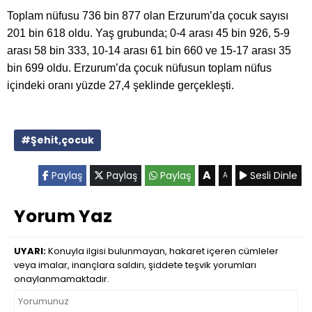
Toplam nüfusu 736 bin 877 olan Erzurum’da çocuk sayısı
201 bin 618 oldu. Yaş grubunda; 0-4 arası 45 bin 926, 5-9
arası 58 bin 333, 10-14 arası 61 bin 660 ve 15-17 arası 35
bin 699 oldu. Erzurum’da çocuk nüfusun toplam nüfus
içindeki oranı yüzde 27,4 şeklinde gerçekleşti.
#Şehit,çocuk
A
Paylaş
Paylaş
Paylaş
Sesli Dinle
A
Yorum Yaz
UYARI:
Konuyla ilgisi bulunmayan, hakaret içeren cümleler
veya imalar, inançlara saldırı, şiddete teşvik yorumları
onaylanmamaktadır.