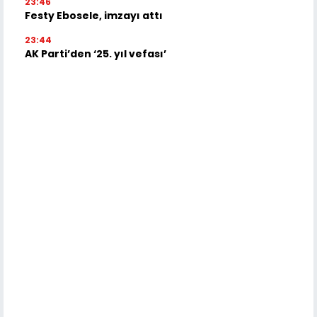
23:46
Festy Ebosele, imzayı attı
23:44
AK Parti’den ‘25. yıl vefası’