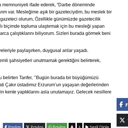
ğu memnuniyeti ifade ederek, “Darbe döneminde
arım var. Mesleğime aşık bir gazeteciydim, bu meslek bir
 gazeteci olurum, Özellikle günümüzde gazetecilik
zlı biçimde topluma ulaştırmak için bu mesleği yapan
rca çalıştıklarını biliyorum. Sizleri burada görmek beni
üyeleriyle paylaşırken, duygusal anlar yaşadı.
emli şahsiyetleri unutmamak gerektiğini belirterek,
nu belirten Tanfer, ‘’Bugün burada bir büyüğümüzü
ecati Çakır üstadımız Erzurum’un yaşayan değerlerinden
erin kente yaptıklarını asla unutamayız. Gelecek nesillere
F
A
Paylaş
Paylaş
Paylaş
Sesli Dinle
A