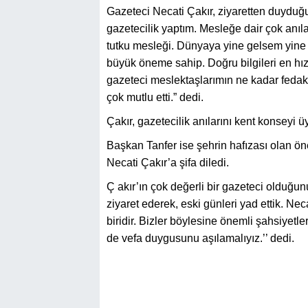
Gazeteci Necati Çakır, ziyaretten duydu
gazetecilik yaptım. Mesleğe dair çok anıl
tutku mesleği. Dünyaya yine gelsem yine
büyük öneme sahip. Doğru bilgileri en hı
gazeteci meslektaşlarımın ne kadar fedaka
çok mutlu etti.” dedi.
Çakır, gazetecilik anılarını kent konseyi 
Başkan Tanfer ise şehrin hafızası olan ön
Necati Çakır’a şifa diledi.
Ç akır’ın çok değerli bir gazeteci olduğu
ziyaret ederek, eski günleri yad ettik. N
biridir. Bizler böylesine önemli şahsiyetl
de vefa duygusunu aşılamalıyız.’’ dedi.