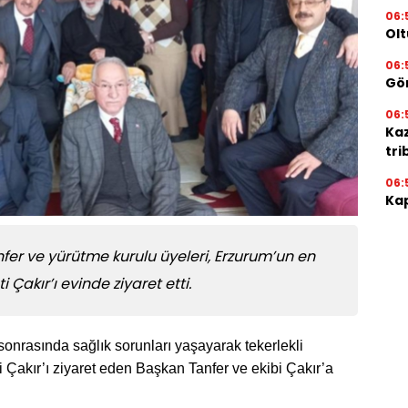
06:
Olt
06:
Gör
06:
Ka
tri
06:
Kap
fer ve yürütme kurulu üyeleri, Erzurum’un en
Çakır’ı evinde ziyaret etti.
 sonrasında sağlık sorunları yaşayarak tekerlekli
akır’ı ziyaret eden Başkan Tanfer ve ekibi Çakır’a