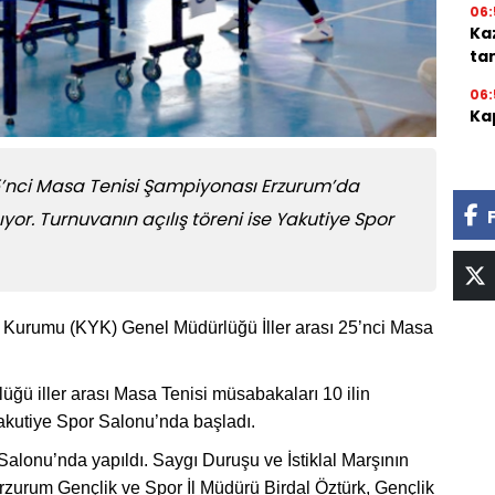
06:
Ka
ta
06:
Kap
25’nci Masa Tenisi Şampiyonası Erzurum’da
yor. Turnuvanın açılış töreni ise Yakutiye Spor
r Kurumu (KYK) Genel Müdürlüğü İller arası 25’nci Masa
ğü iller arası Masa Tenisi müsabakaları 10 ilin
Yakutiye Spor Salonu’nda başladı.
Salonu’nda yapıldı. Saygı Duruşu ve İstiklal Marşının
urum Gençlik ve Spor İl Müdürü Birdal Öztürk, Gençlik