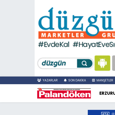
YAZARLAR
SON DAKİKA
MANŞETLER
ERZUR