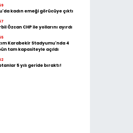
59
u'da kadın emeği görücüye çıktı
57
bil Özcan CHP ile yollarını ayırdı
55
zım Karabekir Stadyumu'nda 4
bün tam kapasiteyle açıldı
52
tanlar 5 yılı geride bıraktı!