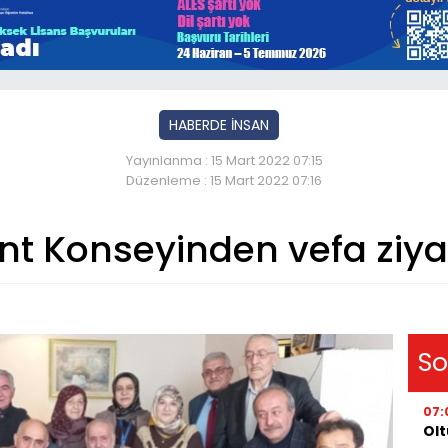
HABERDE İNSAN
Yayınlanma : 15 Mart 2022 07:15
Düzenleme : 15 Mart 2022 07:16
nt Konseyinden vefa ziya
So
07:
Olt