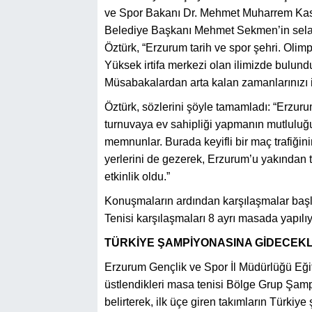
ve Spor Bakanı Dr. Mehmet Muharrem Kas
Belediye Başkanı Mehmet Sekmen’in selamlar
Öztürk, “Erzurum tarih ve spor şehri. Olimp
Yüksek irtifa merkezi olan ilimizde bulund
Müsabakalardan arta kalan zamanlarınızı i
Öztürk, sözlerini şöyle tamamladı: “Erzur
turnuvaya ev sahipliği yapmanın mutluluğ
memnunlar. Burada keyifli bir maç trafiğini
yerlerini de gezerek, Erzurum’u yakından 
etkinlik oldu.”
Konuşmaların ardından karşılaşmalar baş
Tenisi karşılaşmaları 8 ayrı masada yapılıy
TÜRKİYE ŞAMPİYONASINA GİDECEK
Erzurum Gençlik ve Spor İl Müdürlüğü Eği
üstlendikleri masa tenisi Bölge Grup Şam
belirterek, ilk üçe giren takımların Türki