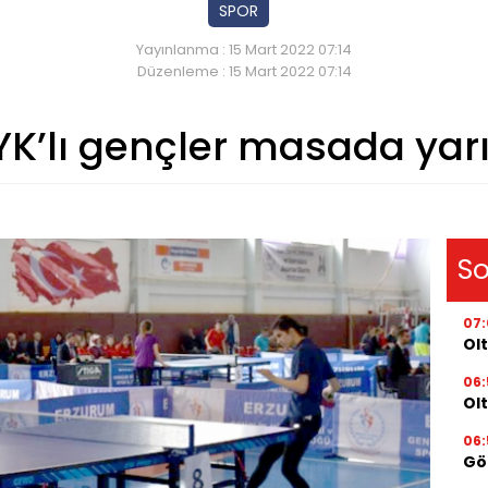
SPOR
Yayınlanma : 15 Mart 2022 07:14
Düzenleme : 15 Mart 2022 07:14
YK’lı gençler masada yarı
So
07
Olt
06:
Ol
06:
Gör