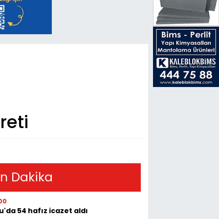
reti
n Dakika
00
u'da 54 hafız icazet aldı