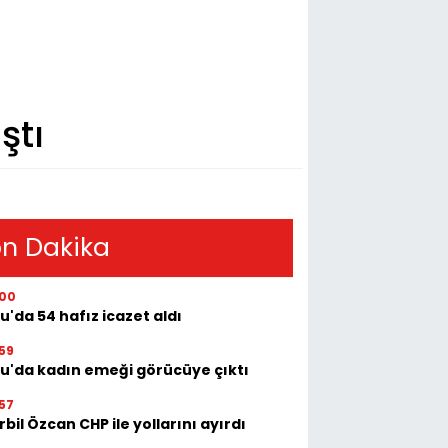
ştı
n Dakika
:00
u'da 54 hafız icazet aldı
59
tu'da kadın emeği görücüye çıktı
57
bil Özcan CHP ile yollarını ayırdı