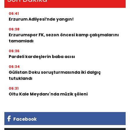
06:41
Erzurum Adliyesi’nde yangın!
06:38
Erzurumspor FK, sezon öncesi kamp çalışmalarını
tamamladı
06:36
Pardeli kardeşlerin baba acısı
06:34
Gülistan Doku soruşturmasında iki dalgıç
tutuklandı
06:31
Oltu Kale Meydanı'nda müzik şöleni
Facebook