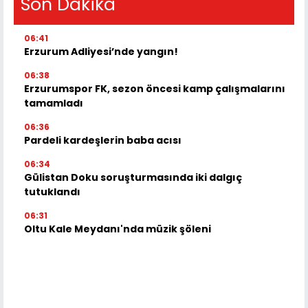
Son Dakika
06:41
Erzurum Adliyesi’nde yangın!
06:38
Erzurumspor FK, sezon öncesi kamp çalışmalarını
tamamladı
06:36
Pardeli kardeşlerin baba acısı
06:34
Gülistan Doku soruşturmasında iki dalgıç
tutuklandı
06:31
Oltu Kale Meydanı'nda müzik şöleni