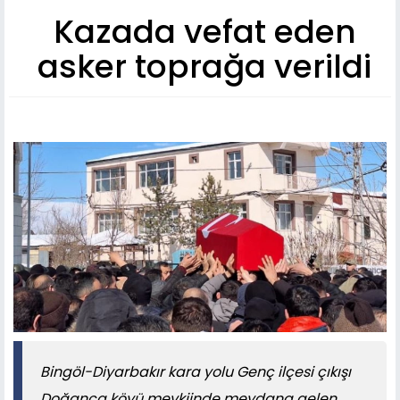
Kazada vefat eden
asker toprağa verildi
Bingöl-Diyarbakır kara yolu Genç ilçesi çıkışı
Doğanca köyü mevkiinde meydana gelen