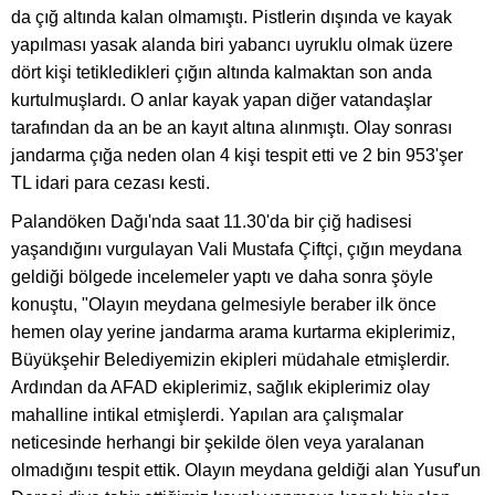
da çığ altında kalan olmamıştı. Pistlerin dışında ve kayak
yapılması yasak alanda biri yabancı uyruklu olmak üzere
dört kişi tetikledikleri çığın altında kalmaktan son anda
kurtulmuşlardı. O anlar kayak yapan diğer vatandaşlar
tarafından da an be an kayıt altına alınmıştı. Olay sonrası
jandarma çığa neden olan 4 kişi tespit etti ve 2 bin 953'şer
TL idari para cezası kesti.
Palandöken Dağı'nda saat 11.30'da bir çiğ hadisesi
yaşandığını vurgulayan Vali Mustafa Çiftçi, çığın meydana
geldiği bölgede incelemeler yaptı ve daha sonra şöyle
konuştu, "Olayın meydana gelmesiyle beraber ilk önce
hemen olay yerine jandarma arama kurtarma ekiplerimiz,
Büyükşehir Belediyemizin ekipleri müdahale etmişlerdir.
Ardından da AFAD ekiplerimiz, sağlık ekiplerimiz olay
mahalline intikal etmişlerdi. Yapılan ara çalışmalar
neticesinde herhangi bir şekilde ölen veya yaralanan
olmadığını tespit ettik. Olayın meydana geldiği alan Yusuf'un