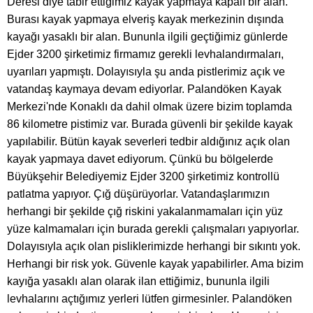
Deresi diye tabir ettiğimiz kayak yapmaya kapalı bir alan.
Burası kayak yapmaya elveriş kayak merkezinin dışında
kayağı yasaklı bir alan. Bununla ilgili geçtiğimiz günlerde
Ejder 3200 şirketimiz firmamız gerekli levhalandırmaları,
uyarıları yapmıştı. Dolayısıyla şu anda pistlerimiz açık ve
vatandaş kaymaya devam ediyorlar. Palandöken Kayak
Merkezi'nde Konaklı da dahil olmak üzere bizim toplamda
86 kilometre pistimiz var. Burada güvenli bir şekilde kayak
yapılabilir. Bütün kayak severleri tedbir aldığınız açık olan
kayak yapmaya davet ediyorum. Çünkü bu bölgelerde
Büyükşehir Belediyemiz Ejder 3200 şirketimiz kontrollü
patlatma yapıyor. Çığ düşürüyorlar. Vatandaşlarımızın
herhangi bir şekilde çığ riskini yakalanmamaları için yüz
yüze kalmamaları için burada gerekli çalışmaları yapıyorlar.
Dolayısıyla açık olan pisliklerimizde herhangi bir sıkıntı yok.
Herhangi bir risk yok. Güvenle kayak yapabilirler. Ama bizim
kayığa yasaklı alan olarak ilan ettiğimiz, bununla ilgili
levhalarını açtığımız yerleri lütfen girmesinler. Palandöken