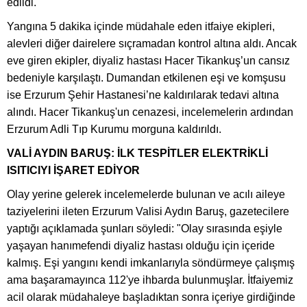
edildi.
Yangına 5 dakika içinde müdahale eden itfaiye ekipleri,
alevleri diğer dairelere sıçramadan kontrol altına aldı. Ancak
eve giren ekipler, diyaliz hastası Hacer Tikankuş’un cansız
bedeniyle karşılaştı. Dumandan etkilenen eşi ve komşusu
ise Erzurum Şehir Hastanesi’ne kaldırılarak tedavi altına
alındı. Hacer Tikankuş'un cenazesi, incelemelerin ardından
Erzurum Adli Tıp Kurumu morguna kaldırıldı.
VALİ AYDIN BARUŞ: İLK TESPİTLER ELEKTRİKLİ
ISITICIYI İŞARET EDİYOR
Olay yerine gelerek incelemelerde bulunan ve acılı aileye
taziyelerini ileten Erzurum Valisi Aydın Baruş, gazetecilere
yaptığı açıklamada şunları söyledi: "Olay sırasında eşiyle
yaşayan hanımefendi diyaliz hastası olduğu için içeride
kalmış. Eşi yangını kendi imkanlarıyla söndürmeye çalışmış
ama başaramayınca 112'ye ihbarda bulunmuşlar. İtfaiyemiz
acil olarak müdahaleye başladıktan sonra içeriye girdiğinde