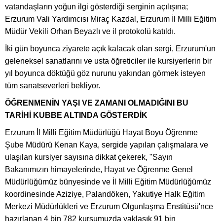
vatandaşların yoğun ilgi gösterdiği serginin açılışına;
Erzurum Vali Yardımcısı Miraç Kazdal, Erzurum İl Milli Eğitim
Müdür Vekili Orhan Beyazlı ve il protokolü katıldı.
İki gün boyunca ziyarete açık kalacak olan sergi, Erzurum'un
geleneksel sanatlarını ve usta öğreticiler ile kursiyerlerin bir
yıl boyunca döktüğü göz nurunu yakından görmek isteyen
tüm sanatseverleri bekliyor.
ÖĞRENMENİN YAŞI VE ZAMANI OLMADIĞINI BU
TARİHİ KUBBE ALTINDA GÖSTERDİK
Erzurum İl Milli Eğitim Müdürlüğü Hayat Boyu Öğrenme
Şube Müdürü Kenan Kaya, sergide yapılan çalışmalara ve
ulaşılan kursiyer sayısına dikkat çekerek, "Sayın
Bakanımızın himayelerinde, Hayat ve Öğrenme Genel
Müdürlüğümüz bünyesinde ve İl Milli Eğitim Müdürlüğümüz
koordinesinde Aziziye, Palandöken, Yakutiye Halk Eğitim
Merkezi Müdürlükleri ve Erzurum Olgunlaşma Enstitüsü'nce
hazırlanan 4 bin 782 kursumuzda yaklaşık 91 bin