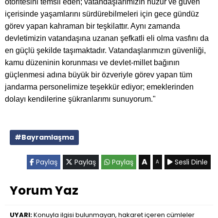
otoritesini temsil eden; vatandaşlarımızın huzur ve güven
içerisinde yaşamlarını sürdürebilmeleri için gece gündüz
görev yapan kahraman bir teşkilattır. Aynı zamanda
devletimizin vatandaşına uzanan şefkatli eli olma vasfını da
en güçlü şekilde taşımaktadır. Vatandaşlarımızın güvenliği,
kamu düzeninin korunması ve devlet-millet bağının
güçlenmesi adına büyük bir özveriyle görev yapan tüm
jandarma personelimize teşekkür ediyor; emeklerinden
dolayı kendilerine şükranlarımı sunuyorum."
#Bayramlaşma
A
Paylaş
Paylaş
Paylaş
Sesli Dinle
A
Yorum Yaz
UYARI:
Konuyla ilgisi bulunmayan, hakaret içeren cümleler