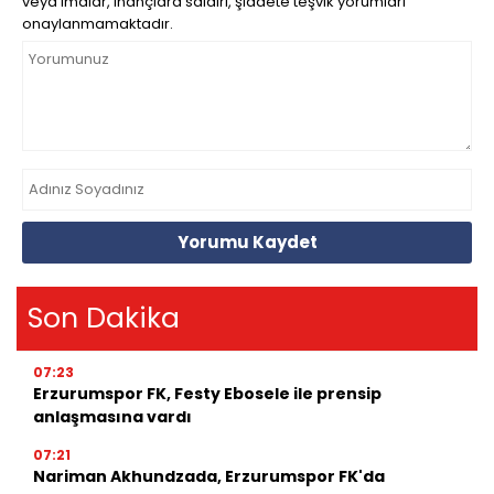
veya imalar, inançlara saldırı, şiddete teşvik yorumları
onaylanmamaktadır.
Yorumu Kaydet
Son Dakika
07:23
Erzurumspor FK, Festy Ebosele ile prensip
anlaşmasına vardı
07:21
Nariman Akhundzada, Erzurumspor FK'da