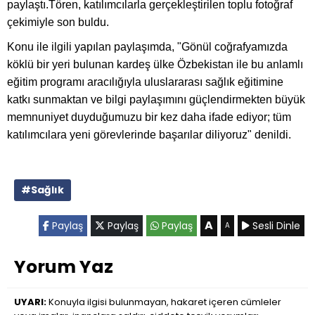
paylaştı.Tören, katılımcılarla gerçekleştirilen toplu fotoğraf
çekimiyle son buldu.
Konu ile ilgili yapılan paylaşımda, "Gönül coğrafyamızda
köklü bir yeri bulunan kardeş ülke Özbekistan ile bu anlamlı
eğitim programı aracılığıyla uluslararası sağlık eğitimine
katkı sunmaktan ve bilgi paylaşımını güçlendirmekten büyük
memnuniyet duyduğumuzu bir kez daha ifade ediyor; tüm
katılımcılara yeni görevlerinde başarılar diliyoruz" denildi.
#Sağlık
A
Paylaş
Paylaş
Paylaş
Sesli Dinle
A
Yorum Yaz
UYARI:
Konuyla ilgisi bulunmayan, hakaret içeren cümleler