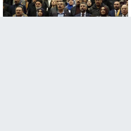
​​​​​​​Milli Eğitim Bakanı Yusuf Tekin, AK Parti Erzurum
Kadın Kolları ve İl Gençlik Kolları kongrelerine
katıldı.
Palandöken ilçesi Necip Fazıl Kısakürek Kültür Merkezi’nde
düzenlenen Kadın Kolları kongresinde konuşan Milli Eğitim
Bakanı Yusuf Tekin, “Ellerine imkan geçtiği an, ellerinde
iktidar olduğu zaman nasıl davranacaklarını da bugün
CHP'li belediyelerin yaptıklarından çok güzel bir şekilde