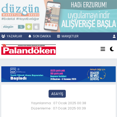
YAZARLAR
SON DAKİKA
MANŞETLER
ASAYİŞ
Yayınlanma : 07 Ocak 2025 00:38
Düzenleme : 07 Ocak 2025 00:39