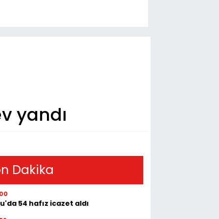
ev yandı
n Dakika
:00
u'da 54 hafız icazet aldı