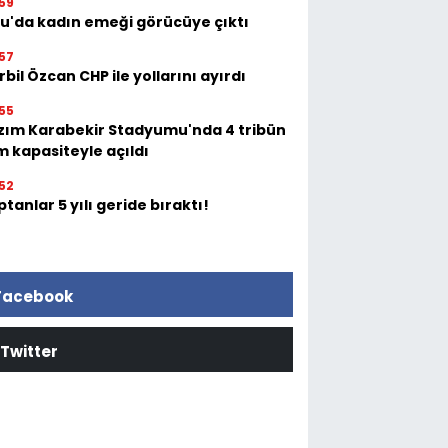
59
tu'da kadın emeği görücüye çıktı
57
bil Özcan CHP ile yollarını ayırdı
55
zım Karabekir Stadyumu'nda 4 tribün
m kapasiteyle açıldı
52
tanlar 5 yılı geride bıraktı!
Facebook
Twitter