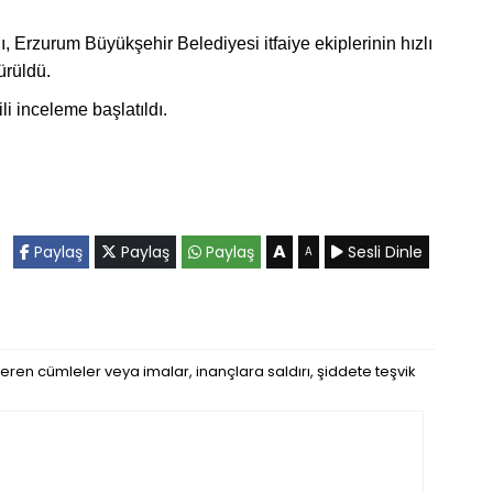
, Erzurum Büyükşehir Belediyesi itfaiye ekiplerinin hızlı
rüldü.
i inceleme başlatıldı.
A
Paylaş
Paylaş
Paylaş
Sesli Dinle
A
eren cümleler veya imalar, inançlara saldırı, şiddete teşvik