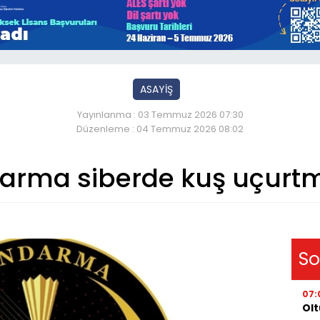
ASAYİŞ
Yayınlanma : 03 Temmuz 2026 07:30
Düzenleme : 04 Temmuz 2026 08:02
arma siberde kuş uçurt
So
07:
Olt