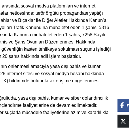
 arasında sosyal medya platformları ve internet
alar neticesinde; terör örgütü propagandası yaptığı
Silahlar ve Bıçaklar ile Diğer Aletler Hakkında Kanun’a
yolları Trafik Kanunu’na muhalefet eden 1 şahıs, 5816
akkında Kanun’a muhalefet eden 1 şahıs, 7258 Sayılı
ahis ve Şans Oyunları Düzenlenmesi Hakkında
güvenliğin kasten tehlikeye sokulması suçunu işlediği
 20 şahıs hakkında adli işlem başlatıldı.
rının önlenmesi amacıyla yasa dışı bahis ve kumar
m 228 internet sitesi ve sosyal medya hesabı hakkında
(BTK) bildirimde bulunularak erişime engellenmesi
ğrultuda, yasa dışı bahis, kumar ve siber dolandırıcılık
nçlendirme faaliyetlerine de devam edilmektedir.
F
 suçlarla mücadele faaliyetlerine azim ve kararlılıkla