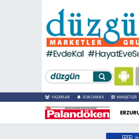
YAZARLAR
SON DAKİKA
MANŞETLER
ERZUR