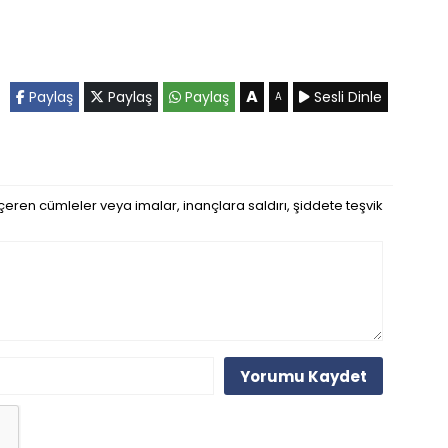
A
Paylaş
Paylaş
Paylaş
Sesli Dinle
A
eren cümleler veya imalar, inançlara saldırı, şiddete teşvik
Yorumu Kaydet