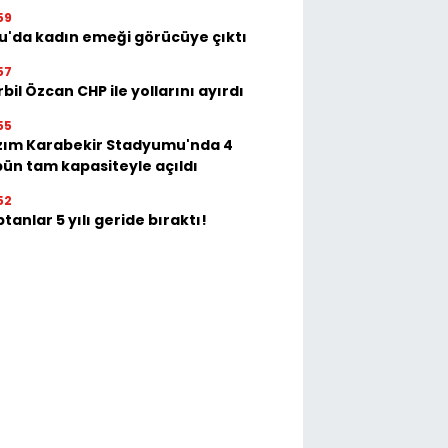
59
u'da kadın emeği görücüye çıktı
57
bil Özcan CHP ile yollarını ayırdı
55
zım Karabekir Stadyumu'nda 4
bün tam kapasiteyle açıldı
52
tanlar 5 yılı geride bıraktı!