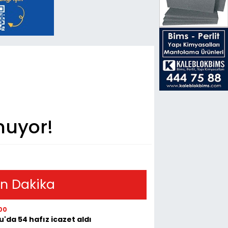
muyor!
n Dakika
00
u'da 54 hafız icazet aldı