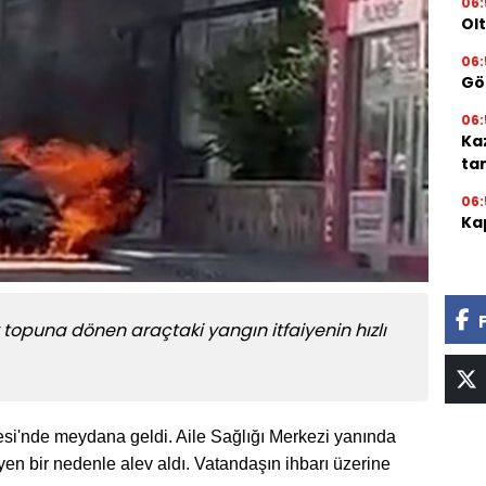
06:
Ol
06:
Gör
06:
Ka
ta
06:
Kap
topuna dönen araçtaki yangın itfaiyenin hızlı
esi'nde meydana geldi. Aile Sağlığı Merkezi yanında
yen bir nedenle alev aldı. Vatandaşın ihbarı üzerine