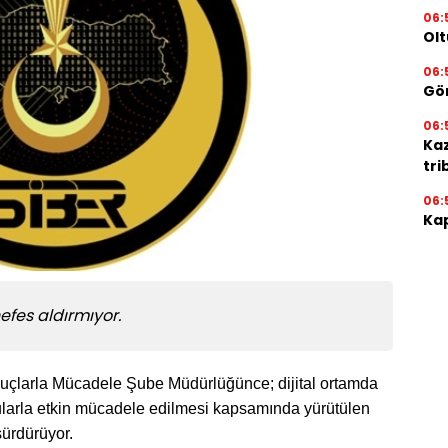
06:
Olt
06:
Gör
06:
Ka
tri
06:
Kap
efes aldırmıyor.
uçlarla Mücadele Şube Müdürlüğünce; dijital ortamda
larla etkin mücadele edilmesi kapsamında yürütülen
sürdürüyor.