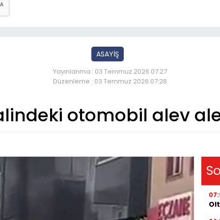
ASAYİŞ
Yayınlanma : 03 Temmuz 2026 07:27
Düzenleme : 03 Temmuz 2026 07:28
alindeki otomobil alev al
So
07
Olt