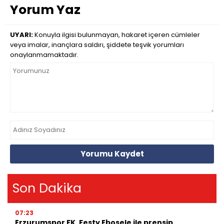
Yorum Yaz
UYARI:
Konuyla ilgisi bulunmayan, hakaret içeren cümleler
veya imalar, inançlara saldırı, şiddete teşvik yorumları
onaylanmamaktadır.
Yorumu Kaydet
Son Dakika
07:23
Erzurumspor FK, Festy Ebosele ile prensip