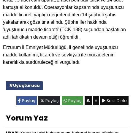
kartuşa el konuldu. Operasyonlar kapsamında uyuşturucu
madde ticareti yaptığı değerlendirilen 14 şüpheli şahıs
yakalanarak gözaltına alındı. Şüpheliler hakkında
'uyuşturucu madde ticareti' (TCK-188) suçundan başlatılan
adli tahkikatın devam ettiği öğrenildi.
Erzurum İl Emniyet Müdürlüğü, il genelinde uyuşturucu
madde kullanımı, ticareti ve sevkiyatı ile mücadelenin
kararlılıkla sürdürüleceğini vurguladı.
#Uyuşturucu
A
Paylaş
Paylaş
Paylaş
Sesli Dinle
A
Yorum Yaz
UYARI:
Konuyla ilgisi bulunmayan, hakaret içeren cümleler