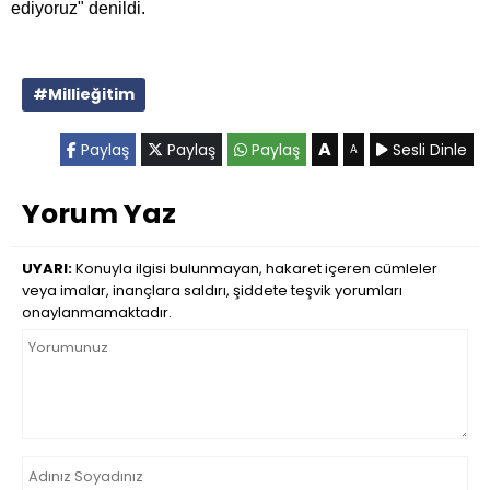
ediyoruz" denildi.
#Millieğitim
A
Paylaş
Paylaş
Paylaş
Sesli Dinle
A
Yorum Yaz
UYARI:
Konuyla ilgisi bulunmayan, hakaret içeren cümleler
veya imalar, inançlara saldırı, şiddete teşvik yorumları
onaylanmamaktadır.