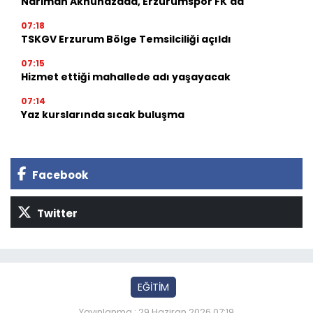
Nariman Akhundzada, Erzurumspor FK'da
07:18
TSKGV Erzurum Bölge Temsilciliği açıldı
07:15
Hizmet ettiği mahallede adı yaşayacak
07:14
Yaz kurslarında sıcak buluşma
Facebook
Twitter
EĞİTİM
Yayınlanma : 29 Haziran 2026 07:19