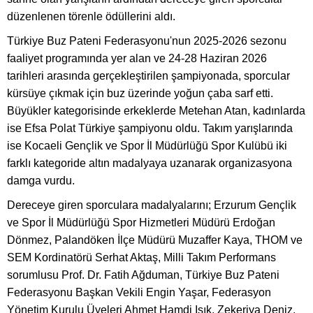
düzenlenen törenle ödüllerini aldı.
Türkiye Buz Pateni Federasyonu'nun 2025-2026 sezonu
faaliyet programında yer alan ve 24-28 Haziran 2026
tarihleri arasında gerçekleştirilen şampiyonada, sporcular
kürsüye çıkmak için buz üzerinde yoğun çaba sarf etti.
Büyükler kategorisinde erkeklerde Metehan Atan, kadınlarda
ise Efsa Polat Türkiye şampiyonu oldu. Takım yarışlarında
ise Kocaeli Gençlik ve Spor İl Müdürlüğü Spor Kulübü iki
farklı kategoride altın madalyaya uzanarak organizasyona
damga vurdu.
Dereceye giren sporculara madalyalarını; Erzurum Gençlik
ve Spor İl Müdürlüğü Spor Hizmetleri Müdürü Erdoğan
Dönmez, Palandöken İlçe Müdürü Muzaffer Kaya, THOM ve
SEM Kordinatörü Serhat Aktaş, Milli Takım Performans
sorumlusu Prof. Dr. Fatih Ağduman, Türkiye Buz Pateni
Federasyonu Başkan Vekili Engin Yaşar, Federasyon
Yönetim Kurulu Üyeleri Ahmet Hamdi Işık, Zekeriya Deniz,