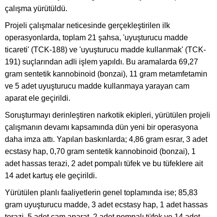
çalışma yürütüldü.
Projeli çalışmalar neticesinde gerçekleştirilen ilk
operasyonlarda, toplam 21 şahsa, 'uyuşturucu madde
ticareti' (TCK-188) ve 'uyuşturucu madde kullanmak' (TCK-
191) suçlarından adli işlem yapıldı. Bu aramalarda 69,27
gram sentetik kannobinoid (bonzai), 11 gram metamfetamin
ve 5 adet uyuşturucu madde kullanmaya yarayan cam
aparat ele geçirildi.
Soruşturmayı derinleştiren narkotik ekipleri, yürütülen projeli
çalışmanın devamı kapsamında dün yeni bir operasyona
daha imza attı. Yapılan baskınlarda; 4,86 gram esrar, 3 adet
ecstasy hap, 0,70 gram sentetik kannobinoid (bonzai), 1
adet hassas terazi, 2 adet pompalı tüfek ve bu tüfeklere ait
14 adet kartuş ele geçirildi.
Yürütülen planlı faaliyetlerin genel toplamında ise; 85,83
gram uyuşturucu madde, 3 adet ecstasy hap, 1 adet hassas
terazi, 5 adet cam aparat, 2 adet pompalı tüfek ve 14 adet