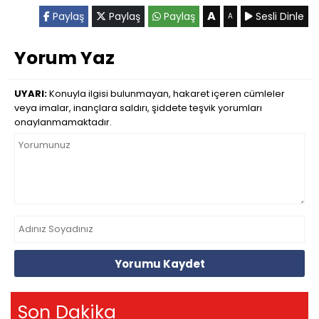
A
Paylaş
Paylaş
Paylaş
Sesli Dinle
A
Yorum Yaz
UYARI:
Konuyla ilgisi bulunmayan, hakaret içeren cümleler
veya imalar, inançlara saldırı, şiddete teşvik yorumları
onaylanmamaktadır.
Yorumu Kaydet
Son Dakika