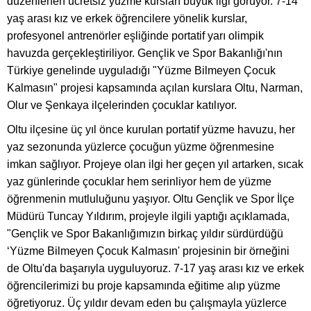
düzenlenen ücretsiz yüzme kursları büyük ilgi görüyor. 7-14
yaş arası kız ve erkek öğrencilere yönelik kurslar,
profesyonel antrenörler eşliğinde portatif yarı olimpik
havuzda gerçekleştiriliyor. Gençlik ve Spor Bakanlığı'nın
Türkiye genelinde uyguladığı "Yüzme Bilmeyen Çocuk
Kalmasın" projesi kapsamında açılan kurslara Oltu, Narman,
Olur ve Şenkaya ilçelerinden çocuklar katılıyor.
Oltu ilçesine üç yıl önce kurulan portatif yüzme havuzu, her
yaz sezonunda yüzlerce çocuğun yüzme öğrenmesine
imkan sağlıyor. Projeye olan ilgi her geçen yıl artarken, sıcak
yaz günlerinde çocuklar hem serinliyor hem de yüzme
öğrenmenin mutluluğunu yaşıyor. Oltu Gençlik ve Spor İlçe
Müdürü Tuncay Yıldırım, projeyle ilgili yaptığı açıklamada,
"Gençlik ve Spor Bakanlığımızın birkaç yıldır sürdürdüğü
‘Yüzme Bilmeyen Çocuk Kalmasın' projesinin bir örneğini
de Oltu'da başarıyla uyguluyoruz. 7-17 yaş arası kız ve erkek
öğrencilerimizi bu proje kapsamında eğitime alıp yüzme
öğretiyoruz. Üç yıldır devam eden bu çalışmayla yüzlerce