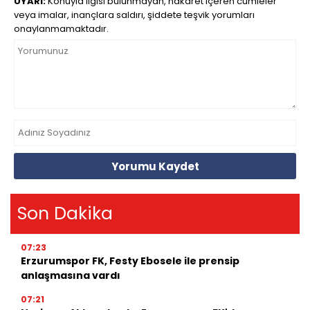
UYARI:
Konuyla ilgisi bulunmayan, hakaret içeren cümleler
veya imalar, inançlara saldırı, şiddete teşvik yorumları
onaylanmamaktadır.
Yorumu Kaydet
Son Dakika
07:23
Erzurumspor FK, Festy Ebosele ile prensip
anlaşmasına vardı
07:21