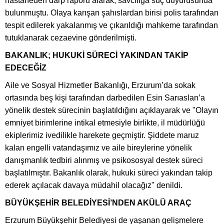
hastaneden darp raporu alarak, savcılığa suç duyurusunda
bulunmuştu. Olaya karışan şahıslardan birisi polis tarafından
tespit edilerek yakalanmış ve çıkarıldığı mahkeme tarafından
tutuklanarak cezaevine gönderilmişti.
BAKANLIK; HUKUKİ SÜRECİ YAKINDAN TAKİP
EDECEĞİZ
Aile ve Sosyal Hizmetler Bakanlığı, Erzurum’da sokak
ortasında beş kişi tarafından darbedilen Esin Sarıaslan’a
yönelik destek sürecinin başlatıldığını açıklayarak ve "Olayın
emniyet birimlerine intikal etmesiyle birlikte, il müdürlüğü
ekiplerimiz ivedilikle harekete geçmiştir. Şiddete maruz
kalan engelli vatandaşımız ve aile bireylerine yönelik
danışmanlık tedbiri alınmış ve psikososyal destek süreci
başlatılmıştır. Bakanlık olarak, hukuki süreci yakından takip
ederek açılacak davaya müdahil olacağız" denildi.
BÜYÜKŞEHİR BELEDİYESİ’NDEN AKÜLÜ ARAÇ
Erzurum Büyükşehir Belediyesi de yaşanan gelişmelere