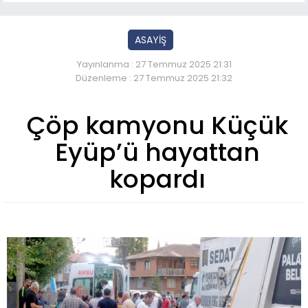
ASAYİŞ
Yayınlanma : 27 Temmuz 2025 21:31
Düzenleme : 27 Temmuz 2025 21:32
Çöp kamyonu Küçük
Eyüp’ü hayattan
kopardı