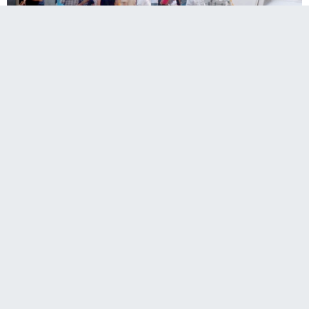
​​​​​​​Erzurum'da evinin önündeki sokakta oynayan 4
yaşındaki Eyüp Yıldırım, çöp kamyonunun
çarpması sonucu hayatını kaybetti.
Palandöken ilçesi Abdurrahman Gazi Mahallesi Kandil
Sokak'ta Kadir Uğurlu'nun kullandığı ve Palandöken
Belediyesi'ne ait 34 CDN 073 plakalı çöp kamyonu,
sokaktan geçerken Eyüp Yıldırım'a çarptı.
Aynı sokakta park halinde bulunan 38 AJB 231 plakalı
kamyon ile çöp kamyonu arasında sıkışan küçük çocuk, olay
yerinde hayatını kaybetti. İhbar üzerine bölgeye sağlık