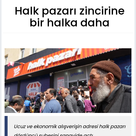
Halk pazarı zincirine
bir halka daha
Ucuz ve ekonomik alışverişin adresi halk pazarı
dördüncü şubesini sanayide açtı.