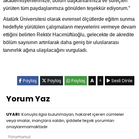
akademisyenlerimize, bölüm başkanlarımıza ve süreçleri
yürüten tüm paydaşlarımıza gönülden teşekkür ediyorum.”
Atatürk Üniversitesi olarak evrensel ölçütlerde eğitim sunma
hedefiyle yürütülen çalışmaların meyvelerini vermeye devam
ettiğini belirten Rektör Hacımüftüoğlu, gelecekte de akredite
bölüm sayısının artırılarak daha geniş bir uluslararası
tanınırlık ağına ulaşılacağını vurguladı.
A
Paylaş
Paylaş
Paylaş
Sesli Dinle
A
Yorum Yaz
UYARI:
Konuyla ilgisi bulunmayan, hakaret içeren cümleler
veya imalar, inançlara saldırı, şiddete teşvik yorumları
onaylanmamaktadır.