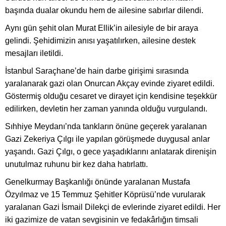
başında dualar okundu hem de ailesine sabırlar dilendi.
Aynı gün şehit olan Murat Ellik’in ailesiyle de bir araya
gelindi. Şehidimizin anısı yaşatılırken, ailesine destek
mesajları iletildi.
İstanbul Saraçhane’de hain darbe girişimi sırasında
yaralanarak gazi olan Onurcan Akçay evinde ziyaret edildi.
Göstermiş olduğu cesaret ve dirayet için kendisine teşekkür
edilirken, devletin her zaman yanında olduğu vurgulandı.
Sıhhiye Meydanı’nda tankların önüne geçerek yaralanan
Gazi Zekeriya Çılgı ile yapılan görüşmede duygusal anlar
yaşandı. Gazi Çılgı, o gece yaşadıklarını anlatarak direnişin
unutulmaz ruhunu bir kez daha hatırlattı.
Genelkurmay Başkanlığı önünde yaralanan Mustafa
Özyılmaz ve 15 Temmuz Şehitler Köprüsü’nde vurularak
yaralanan Gazi İsmail Dilekçi de evlerinde ziyaret edildi. Her
iki gazimize de vatan sevgisinin ve fedakârlığın timsali