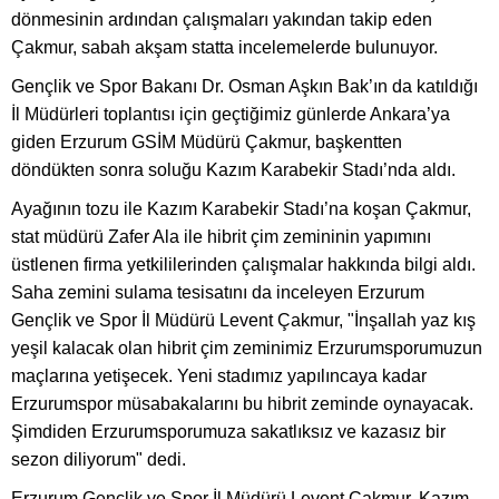
dönmesinin ardından çalışmaları yakından takip eden
Çakmur, sabah akşam statta incelemelerde bulunuyor.
Gençlik ve Spor Bakanı Dr. Osman Aşkın Bak’ın da katıldığı
İl Müdürleri toplantısı için geçtiğimiz günlerde Ankara’ya
giden Erzurum GSİM Müdürü Çakmur, başkentten
döndükten sonra soluğu Kazım Karabekir Stadı’nda aldı.
Ayağının tozu ile Kazım Karabekir Stadı’na koşan Çakmur,
stat müdürü Zafer Ala ile hibrit çim zemininin yapımını
üstlenen firma yetkililerinden çalışmalar hakkında bilgi aldı.
Saha zemini sulama tesisatını da inceleyen Erzurum
Gençlik ve Spor İl Müdürü Levent Çakmur, "İnşallah yaz kış
yeşil kalacak olan hibrit çim zeminimiz Erzurumsporumuzun
maçlarına yetişecek. Yeni stadımız yapılıncaya kadar
Erzurumspor müsabakalarını bu hibrit zeminde oynayacak.
Şimdiden Erzurumsporumuza sakatlıksız ve kazasız bir
sezon diliyorum" dedi.
Erzurum Gençlik ve Spor İl Müdürü Levent Çakmur, Kazım