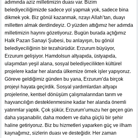
adımında aziz milletimizin duası var. Bizim
belediyeciliğimizde sadece yol yapmak yok, sadece bina
dikmek yok. Biz gönül kazanmak, rızayı Allah’tan, duayı
milletten almak derdindeyiz. O yüzden attığımız her adımda
milletimizin hayrını gözetiyoruz. Bugün burada açtığımız
Halk Pazarı Sanayi Şubesi, bu anlayışın, bu gönül
belediyeciliğinin bir tezahürüdür. Erzurum büyüyor,
Erzurum gelişiyor. Hamdolsun altyapıda, üstyapıda,
ulaşımdan yeşil alana, sosyal belediyecilikten kültürel
projelere kadar her alanda ülkemize örnek işler yapıyoruz.
Göreve geldiğimiz günden bu yana, Erzurum’da birçok
projeyi hayata geçirdik. Sosyal yardımlardan altyapı
projelerine, kentsel dönüşüm çalışmalarından tarım ve
hayvancılığın desteklenmesine kadar her alanda önemli
yatırımlar yaptık. Çok şükür, Erzurum’umuzu her geçen gün
daha yaşanabilir, daha modern ve daha güçlü bir şehir
haline getiriyoruz. Biz bu hizmetleri yaparken güç ve ilham
kaynağımız, sizlerin duası ve desteğidir. Her zaman