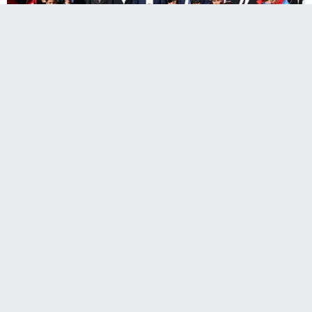
Erzurum Valisi Mustafa Çiftçi, "Birbirimize
Candan Bağlıyız Pasinler" kan bağışı
kampanyasında rekorunu yenileyerek 43. kez
kan bağışında bulundu.
Vali Mustafa Çiftçi, bir dizi programlar kapsamında Pasinler
İlçesi’ne bir ziyarette bulundu.
Program kapsamında ilk olarak
İl Hayvanları Koruma