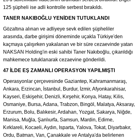
125 şüpheli ise adli kontrolle serbest bırakıldı.
TANER NAKIBOĞLU YENİDEN TUTUKLANDI
Gözaltına alınan ve adliyeye sevk edilen şüpheliler
arasında, darbe girişimi döneminde uçakla Türkiye'den
kaçmaya çalışırken yakalanan ve bir süre cezaevinde yatan
NAKSAN Holding'in eski sahibi Taner Nakıboğlu, çıkarıldığı
mahkemece tutuklanarak cezaevine gönderildi.
47 İLDE EŞ ZAMANLI OPERASYON YAPILMIŞTI
Operasyonlar çerçevesinde Gaziantep, Kahramanmaraş,
Ankara, Erzincan, İstanbul, Burdur, İzmir, Afyonkarahisar,
Kayseri, Eskişehir, Denizli, Kırşehir, Konya, Hatay, Kilis,
Osmaniye, Bursa, Adana, Trabzon, Bingöl, Malatya, Aksaray,
Erzurum, Bolu, Balıkesir, Ardahan, Yozgat, Sakarya, Niğde,
Manisa, Muğla, Şanlıurfa, Samsun, Mardin, Edirne,
Kırklareli, Kocaeli, Aydın, Isparta, Yalova, Tokat, Diyarbakır,
Ordu, Batman, Van, Çanakkale ve Antalya'da belirlenen