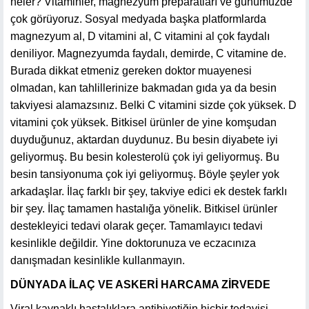
neler? Vitaminler, magnezyum preparatları ve günümüzde
çok görüyoruz. Sosyal medyada başka platformlarda
magnezyum al, D vitamini al, C vitamini al çok faydalı
deniliyor. Magnezyumda faydalı, demirde, C vitamine de.
Burada dikkat etmeniz gereken doktor muayenesi
olmadan, kan tahlillerinize bakmadan gıda ya da besin
takviyesi alamazsınız. Belki C vitamini sizde çok yüksek. D
vitamini çok yüksek. Bitkisel ürünler de yine komşudan
duyduğunuz, aktardan duydunuz. Bu besin diyabete iyi
geliyormuş. Bu besin kolesterolü çok iyi geliyormuş. Bu
besin tansiyonuma çok iyi geliyormuş. Böyle şeyler yok
arkadaşlar. İlaç farklı bir şey, takviye edici ek destek farklı
bir şey. İlaç tamamen hastalığa yönelik. Bitkisel ürünler
destekleyici tedavi olarak geçer. Tamamlayıcı tedavi
kesinlikle değildir. Yine doktorunuza ve eczacınıza
danışmadan kesinlikle kullanmayın.
DÜNYADA İLAÇ VE ASKERİ HARCAMA ZİRVEDE
Viral kaynaklı hastalıklara antibiyotiğin hiçbir tedavisi