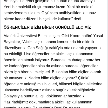
Antibiyotik direnci gelişirse biz bunun önünü alamayız.
Yeni bir molekül oluşturmamız lazım. Yeni bir molekül
sentezlememiz lazım. O yüzden antibiyotikleri kutunuz
bitene kadar düzenli bir şekilde kullanın" dedi.
ÖĞRENCİLER BİZİM BİRER GÖNÜLLÜ ELÇİMİZ
Atatürk Üniversitesi Bilim İletişimi Ofisi Koordinatörü Yusuf
Bayraktar, "Akılcı ilaç kullanımı konusunda bir etkinlik
düzenliyoruz. Can Sağlığı Vakfı'yla ortak olarak yapıyoruz
bu etkinliği. Lise öğrencilerine akılcı ilaç kullanımının
önemini anlatmak istiyoruz. Buradaki muhataplarımız her
ne kadar öğrenciler olsa da aslında buradaki öğrenciler
bizim için birer bilim elçileri. Biz onları bilim elçileri olarak
bir tanıtıyoruz. Neden bilim elçileri diyoruz? Çünkü
öğrencilere anlattığımız bilgileri, bilimsel bilgileri ailelerine
ulaştırma hedefliyoruz aslında bugünkü etkinliğimizde.
Dolayısıyla bununla ilgili dokümanlar hazırladık.
Hazırladığımız dökümanlarda akılcı ilaç kullanımının