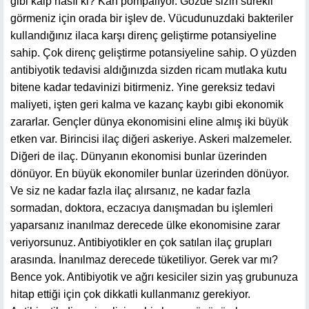
gibi kalp nasıl ki? Kan pompalıyor. Gözde sizin sürekli
görmeniz için orada bir işlev de. Vücudunuzdaki bakteriler
kullandığınız ilaca karşı direnç geliştirme potansiyeline
sahip. Çok direnç geliştirme potansiyeline sahip. O yüzden
antibiyotik tedavisi aldığınızda sizden ricam mutlaka kutu
bitene kadar tedavinizi bitirmeniz. Yine gereksiz tedavi
maliyeti, işten geri kalma ve kazanç kaybı gibi ekonomik
zararlar. Gençler dünya ekonomisini eline almış iki büyük
etken var. Birincisi ilaç diğeri askeriye. Askeri malzemeler.
Diğeri de ilaç. Dünyanın ekonomisi bunlar üzerinden
dönüyor. En büyük ekonomiler bunlar üzerinden dönüyor.
Ve siz ne kadar fazla ilaç alırsanız, ne kadar fazla
sormadan, doktora, eczacıya danışmadan bu işlemleri
yaparsanız inanılmaz derecede ülke ekonomisine zarar
veriyorsunuz. Antibiyotikler en çok satılan ilaç grupları
arasında. İnanılmaz derecede tüketiliyor. Gerek var mı?
Bence yok. Antibiyotik ve ağrı kesiciler sizin yaş grubunuza
hitap ettiği için çok dikkatli kullanmanız gerekiyor.