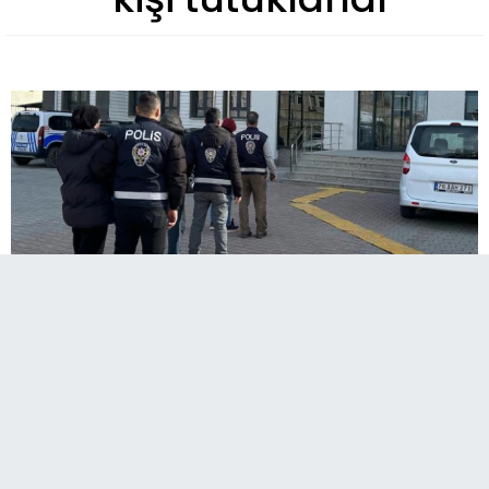
​​​​​​​Erzurum Bölge Adliye Mahkemesi'nden kasten
adam öldürmeden hapis cezası alan 3 kişi
Iğdır'da yakalandı.