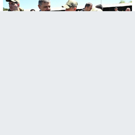
Erzurum’da Şehit Üsteğmen İsmail Aksu
Kışlası’nda "Temsili Askerlik Töreni" düzenlendi.
Vali Mustafa Çiftçi, "Temsili Askerlik Töreni"ne katılarak,
vatan sevgisinde engel tanımayan özel gençlerimizin
gururuna ortak oldu.
"10-16 Mayıs Engelliler Haftası" kapsamında Şehit