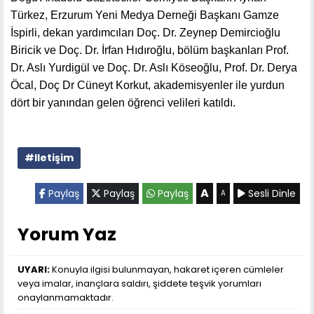
Türkez, Erzurum Yeni Medya Derneği Başkanı Gamze
İspirli, dekan yardımcıları Doç. Dr. Zeynep Demircioğlu
Biricik ve Doç. Dr. İrfan Hıdıroğlu, bölüm başkanları Prof.
Dr. Aslı Yurdigül ve Doç. Dr. Aslı Köseoğlu, Prof. Dr. Derya
Öcal, Doç Dr Cüneyt Korkut, akademisyenler ile yurdun
dört bir yanından gelen öğrenci velileri katıldı.
#Iletişim
A
Paylaş
Paylaş
Paylaş
Sesli Dinle
A
Yorum Yaz
UYARI:
Konuyla ilgisi bulunmayan, hakaret içeren cümleler
veya imalar, inançlara saldırı, şiddete teşvik yorumları
onaylanmamaktadır.