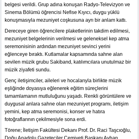
belgesi verildi. Grup adına konuşan Radyo-Televizyon ve
Sinema Bölümü öğrencisi Nefise Kıyıcı, duygu yüklü
konuşmasıyla mezuniyet coşkusuna ayrı bir anlam kattı.
Dereceye giren öğrencilere plaketlerinin takdim edilmesi,
mezuniyet belgelerinin verilmesi ve geleneksel kep atma
seremonisinin ardından mezuniyet sevinci yerini
eğlenceye bıraktı. Kutlamalar kapsamında sahne alan
sevilen müzik grubu Sakiband, katılımcılara unutulmaz bir
müzik ziyafeti sundu.
Genç iletişimciler, aileleri ve hocalarıyla birlikte müzik
eşliğinde doyasıya eğlenerek eğitim süreçlerini
tamamlamanın mutluluğunu yaşadı. Renkli görüntülere ve
duygusal anlara sahne olan mezuniyet programı, iletişim
yemini, kep atma seremonisi, konser ve hatıra
fotoğraflarının çekilmesiyle sona erdi.
Törene; İletişim Fakültesi Dekanı Prof. Dr. Raci Taşcıoğlu,
Doğu Anadolu Gazeteciler Cemiyeti Başkanı Ayhan