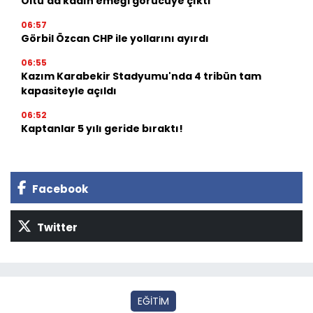
Oltu'da kadın emeği görücüye çıktı
06:57
Görbil Özcan CHP ile yollarını ayırdı
06:55
Kazım Karabekir Stadyumu'nda 4 tribün tam
kapasiteyle açıldı
06:52
Kaptanlar 5 yılı geride bıraktı!
Facebook
Twitter
EĞİTİM