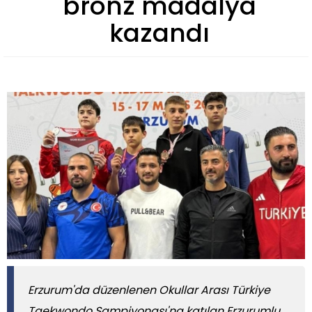
bronz madalya
kazandı
Erzurum'da düzenlenen Okullar Arası Türkiye
Taekwondo Şampiyonası'na katılan Erzurumlu