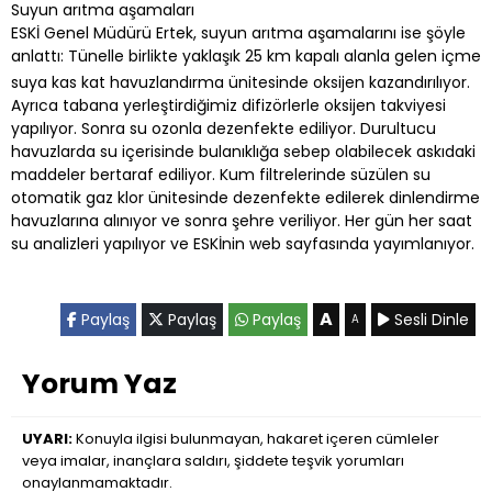
Suyun arıtma aşamaları
ESKİ Genel Müdürü Ertek, suyun arıtma aşamalarını ise şöyle
anlattı: Tünelle birlikte yaklaşık 25 km kapalı alanla gelen içme
suya kas kat havuzlandırma ünitesinde oksijen kazandırılıyor.
Ayrıca tabana yerleştirdiğimiz difizörlerle oksijen takviyesi
yapılıyor. Sonra su ozonla dezenfekte ediliyor. Durultucu
havuzlarda su içerisinde bulanıklığa sebep olabilecek askıdaki
maddeler bertaraf ediliyor. Kum filtrelerinde süzülen su
otomatik gaz klor ünitesinde dezenfekte edilerek dinlendirme
havuzlarına alınıyor ve sonra şehre veriliyor. Her gün her saat
su analizleri yapılıyor ve ESKİnin web sayfasında yayımlanıyor.
A
Paylaş
Paylaş
Paylaş
Sesli Dinle
A
Yorum Yaz
UYARI:
Konuyla ilgisi bulunmayan, hakaret içeren cümleler
veya imalar, inançlara saldırı, şiddete teşvik yorumları
onaylanmamaktadır.