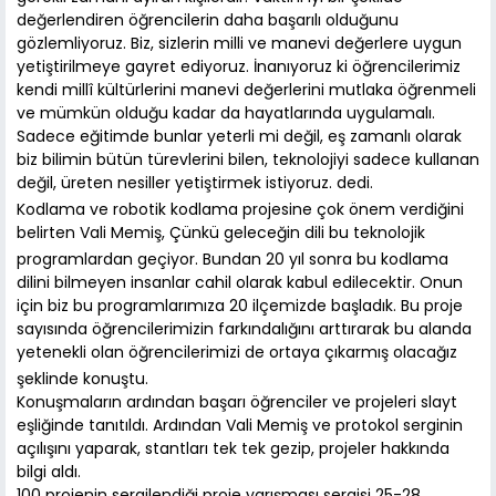
değerlendiren öğrencilerin daha başarılı olduğunu
gözlemliyoruz. Biz, sizlerin milli ve manevi değerlere uygun
yetiştirilmeye gayret ediyoruz. İnanıyoruz ki öğrencilerimiz
kendi millî kültürlerini manevi değerlerini mutlaka öğrenmeli
ve mümkün olduğu kadar da hayatlarında uygulamalı.
Sadece eğitimde bunlar yeterli mi değil, eş zamanlı olarak
biz bilimin bütün türevlerini bilen, teknolojiyi sadece kullanan
değil, üreten nesiller yetiştirmek istiyoruz. dedi.
Kodlama ve robotik kodlama projesine çok önem verdiğini
belirten Vali Memiş, Çünkü geleceğin dili bu teknolojik
programlardan geçiyor. Bundan 20 yıl sonra bu kodlama
dilini bilmeyen insanlar cahil olarak kabul edilecektir. Onun
için biz bu programlarımıza 20 ilçemizde başladık. Bu proje
sayısında öğrencilerimizin farkındalığını arttırarak bu alanda
yetenekli olan öğrencilerimizi de ortaya çıkarmış olacağız
şeklinde konuştu.
Konuşmaların ardından başarı öğrenciler ve projeleri slayt
eşliğinde tanıtıldı. Ardından Vali Memiş ve protokol serginin
açılışını yaparak, stantları tek tek gezip, projeler hakkında
bilgi aldı.
100 projenin sergilendiği proje yarışması sergisi 25-28