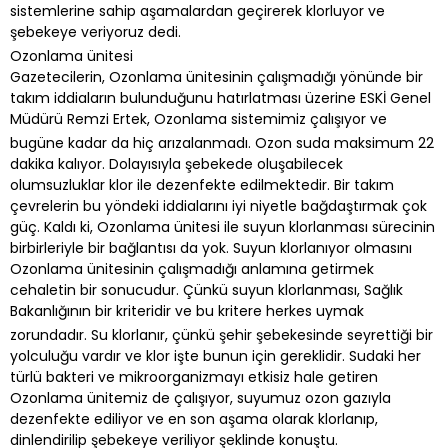
sistemlerine sahip aşamalardan geçirerek klorluyor ve
şebekeye veriyoruz dedi.
Ozonlama ünitesi
Gazetecilerin, Ozonlama ünitesinin çalışmadığı yönünde bir
takım iddiaların bulunduğunu hatırlatması üzerine ESKİ Genel
Müdürü Remzi Ertek, Ozonlama sistemimiz çalışıyor ve
bugüne kadar da hiç arızalanmadı. Ozon suda maksimum 22
dakika kalıyor. Dolayısıyla şebekede oluşabilecek
olumsuzluklar klor ile dezenfekte edilmektedir. Bir takım
çevrelerin bu yöndeki iddialarını iyi niyetle bağdaştırmak çok
güç. Kaldı ki, Ozonlama ünitesi ile suyun klorlanması sürecinin
birbirleriyle bir bağlantısı da yok. Suyun klorlanıyor olmasını
Ozonlama ünitesinin çalışmadığı anlamına getirmek
cehaletin bir sonucudur. Çünkü suyun klorlanması, Sağlık
Bakanlığının bir kriteridir ve bu kritere herkes uymak
zorundadır. Su klorlanır, çünkü şehir şebekesinde seyrettiği bir
yolculuğu vardır ve klor işte bunun için gereklidir. Sudaki her
türlü bakteri ve mikroorganizmayı etkisiz hale getiren
Ozonlama ünitemiz de çalışıyor, suyumuz ozon gazıyla
dezenfekte ediliyor ve en son aşama olarak klorlanıp,
dinlendirilip şebekeye veriliyor şeklinde konuştu.