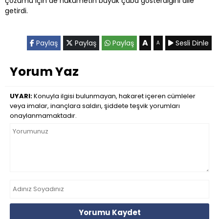
çözümü için de hükümetin büyük çaba gösterdiğini dile
getirdi.
A
Paylaş
Paylaş
Paylaş
Sesli Dinle
A
Yorum Yaz
UYARI:
Konuyla ilgisi bulunmayan, hakaret içeren cümleler
veya imalar, inançlara saldırı, şiddete teşvik yorumları
onaylanmamaktadır.
Yorumu Kaydet