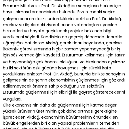
Erzurum Milletvekili Prof. Dr. Akdağ ise sonuçların herkes için
hayırlı olması temennisinde bulundu. Erzurumdaki seçim
çalışmalarını aralıksız sürdürdüklerini belirten Prof. Dr. Akdağ,
merkez ve ilçelerdeki ziyaretlerinde vatandaşlara, yapılan
hizmetleri ve hayata geçirilecek projeler hakkında bilgi
verdiklerini söyledi. Kendisinin de geçmiş dönemde ticaretle
uğraştığını hatırlatan Akdağ, gerek ticari hayatında, gerekse
Bakanlık görevi sırasında hiçbir zaman yapamayacağı bir iş
için söz vermediğini kaydetti. Erzurumun kalkınması için tarım
ve hayvancılığın çok önemli olduğunu ve birbirinden ayrılmaz
bu iki sektörün eski gücüne kavuşması için sürekli kafa
yorduklarını anlatan Prof. Dr. Akdağ, bununla birlikte sanayinin
gelişmesinin de şehrin ekonomisinin güçlenmesi için göz ardı
edilemeyecek öneme sahip olduğunu ve sektörün
Erzurumda güçlenmesi için elbirliği ile gayret göstereceklerini
vurguladı.
Ülke ekonomisinin daha da güçlenmesi için katma değeri
yüksek ürünlerin üretiminin çok daha artması gerektiğine
işaret eden Akdağ, ekonominin büyümesinin önündeki en
büyük engellerden biri olan yapısal problemlerin temelden