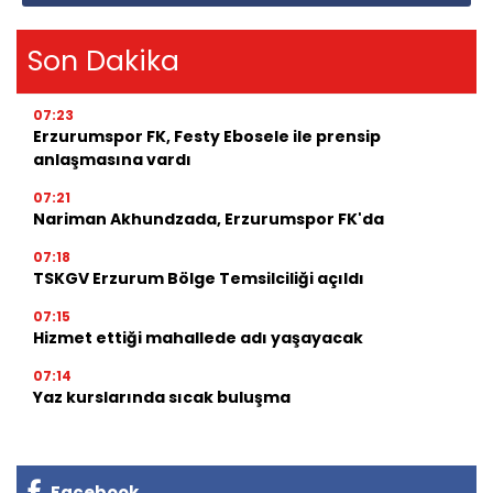
Son Dakika
07:23
Erzurumspor FK, Festy Ebosele ile prensip
anlaşmasına vardı
07:21
Nariman Akhundzada, Erzurumspor FK'da
07:18
TSKGV Erzurum Bölge Temsilciliği açıldı
07:15
Hizmet ettiği mahallede adı yaşayacak
07:14
Yaz kurslarında sıcak buluşma
Facebook