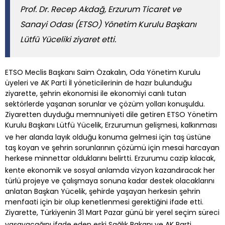
Prof. Dr. Recep Akdağ, Erzurum Ticaret ve
Sanayi Odası (ETSO) Yönetim Kurulu Başkanı
Lütfü Yüceliki ziyaret etti.
ETSO Meclis Başkanı Saim Özakalın, Oda Yönetim Kurulu
üyeleri ve AK Parti İl yöneticilerinin de hazır bulunduğu
ziyarette, şehrin ekonomisi ile ekonomiyi canlı tutan
sektörlerde yaşanan sorunlar ve çözüm yolları konuşuldu.
Ziyaretten duyduğu memnuniyeti dile getiren ETSO Yönetim
Kurulu Başkanı Lütfü Yücelik, Erzurumun gelişmesi, kalkınması
ve her alanda layık olduğu konuma gelmesi için taş üstüne
taş koyan ve şehrin sorunlarının çözümü için mesai harcayan
herkese minnettar olduklarını belirtti. Erzurumu cazip kılacak,
kente ekonomik ve sosyal anlamda vizyon kazandıracak her
türlü projeye ve çalışmaya sonuna kadar destek olacaklarını
anlatan Başkan Yücelik, şehirde yaşayan herkesin şehrin
menfaati için bir olup kenetlenmesi gerektiğini ifade etti.
Ziyarette, Türkiyenin 31 Mart Pazar günü bir yerel seçim süreci
yaşayacağını ifade eden eski Sağlık Bakanı ve AK Parti