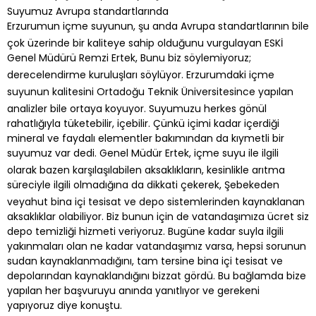
Suyumuz Avrupa standartlarında
Erzurumun içme suyunun, şu anda Avrupa standartlarının bile
çok üzerinde bir kaliteye sahip olduğunu vurgulayan ESKİ
Genel Müdürü Remzi Ertek, Bunu biz söylemiyoruz;
derecelendirme kuruluşları söylüyor. Erzurumdaki içme
suyunun kalitesini Ortadoğu Teknik Üniversitesince yapılan
analizler bile ortaya koyuyor. Suyumuzu herkes gönül
rahatlığıyla tüketebilir, içebilir. Çünkü içimi kadar içerdiği
mineral ve faydalı elementler bakımından da kıymetli bir
suyumuz var dedi. Genel Müdür Ertek, içme suyu ile ilgili
olarak bazen karşılaşılabilen aksaklıkların, kesinlikle arıtma
süreciyle ilgili olmadığına da dikkati çekerek, Şebekeden
veyahut bina içi tesisat ve depo sistemlerinden kaynaklanan
aksaklıklar olabiliyor. Biz bunun için de vatandaşımıza ücret siz
depo temizliği hizmeti veriyoruz. Bugüne kadar suyla ilgili
yakınmaları olan ne kadar vatandaşımız varsa, hepsi sorunun
sudan kaynaklanmadığını, tam tersine bina içi tesisat ve
depolarından kaynaklandığını bizzat gördü. Bu bağlamda bize
yapılan her başvuruyu anında yanıtlıyor ve gerekeni
yapıyoruz diye konuştu.