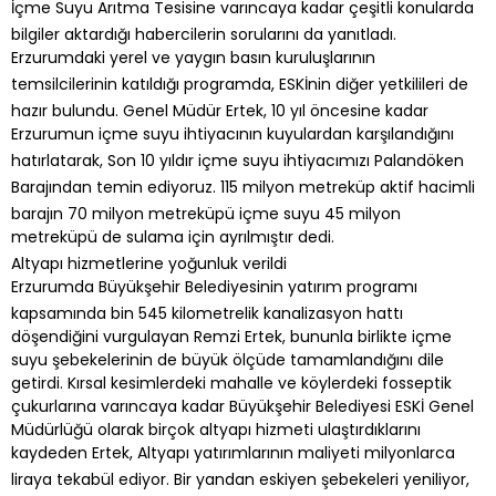
İçme Suyu Arıtma Tesisine varıncaya kadar çeşitli konularda
bilgiler aktardığı habercilerin sorularını da yanıtladı.
Erzurumdaki yerel ve yaygın basın kuruluşlarının
temsilcilerinin katıldığı programda, ESKİnin diğer yetkilileri de
hazır bulundu. Genel Müdür Ertek, 10 yıl öncesine kadar
Erzurumun içme suyu ihtiyacının kuyulardan karşılandığını
hatırlatarak, Son 10 yıldır içme suyu ihtiyacımızı Palandöken
Barajından temin ediyoruz. 115 milyon metreküp aktif hacimli
barajın 70 milyon metreküpü içme suyu 45 milyon
metreküpü de sulama için ayrılmıştır dedi.
Altyapı hizmetlerine yoğunluk verildi
Erzurumda Büyükşehir Belediyesinin yatırım programı
kapsamında bin 545 kilometrelik kanalizasyon hattı
döşendiğini vurgulayan Remzi Ertek, bununla birlikte içme
suyu şebekelerinin de büyük ölçüde tamamlandığını dile
getirdi. Kırsal kesimlerdeki mahalle ve köylerdeki fosseptik
çukurlarına varıncaya kadar Büyükşehir Belediyesi ESKİ Genel
Müdürlüğü olarak birçok altyapı hizmeti ulaştırdıklarını
kaydeden Ertek, Altyapı yatırımlarının maliyeti milyonlarca
liraya tekabül ediyor. Bir yandan eskiyen şebekeleri yeniliyor,