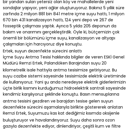
bir yandan suları yetersiz olan köy ve mahallelerde yeni
sondajlar yapıyor, yeni ağlar oluşturuyoruz. Bakınız 5 yıllık süre
zarfında 2 milyon 881 bin 841 metre içme suyu hattı, 1 milyon
670 bin 431 kanalizasyon hattı, 124 yeni depo ve 267 de
fosseptik çalışması yaptık. Ayrıca 5 yılda 205 deponun da
bakım ve onarımını gerçekleştirdik. Öyle ki, bütçemizin çok
önemli bir bölümünü içme suyu, kanalizasyon ve altyapı
çalışmaları için harcıyoruz diye konuştu.
Ertek, suyun dezenfekte sürecini anlattı
İçme Suyu Arıtma Tesisi hakkında bilgiler de veren ESKİ Genel
Müdürü Remzi Ertek, Palandöken Barajından suyu 20
kilometrelik isale hattıyla arıtma tesisimize getiriyoruz. Bu
suyu cazibe sistemi sayesinde tesisimizde elektrik üretiminde
de kullanıyoruz. Yani şu anda neredeyse elektrik giderlerimizin
üçte birlik kısmını kurduğumuz hidroelektrik santrali sayesinde
kendimiz karşılıyoruz şeklinde konuştu. Basın mensuplarına
arıtma tesisini gezdiren ve barajdan tesise gelen suyun
dezenfekte sürecini aşamalarıyla birlikte göstererek anlatan
Remzi Ertek, Suyumuzu kas kat dediğimiz kısımda oksijenle
buluşturuyor ve havalandırıyoruz. Suyu daha sonra ozon
gazıyla dezenfekte ediyor, dinlendiriyor, çeşitli kum ve filtre