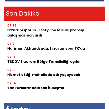
Son Dakika
07:23
Erzurumspor FK, Festy Ebosele ile prensip
anlaşmasına vardı
07:21
Nariman Akhundzada, Erzurumspor FK'da
07:18
TSKGV Erzurum Bölge Temsilciliği açıldı
07:15
Hizmet ettiği mahallede adı yaşayacak
07:14
Yaz kurslarında sıcak buluşma
Facebook